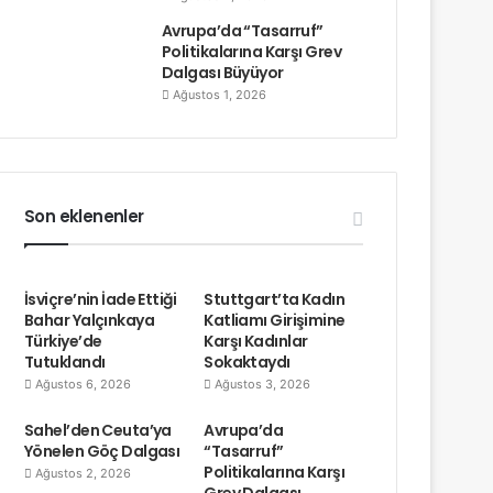
Avrupa’da “Tasarruf”
Politikalarına Karşı Grev
Dalgası Büyüyor
Ağustos 1, 2026
Son eklenenler
İsviçre’nin İade Ettiği
Stuttgart’ta Kadın
Bahar Yalçınkaya
Katliamı Girişimine
Türkiye’de
Karşı Kadınlar
Tutuklandı
Sokaktaydı
Ağustos 6, 2026
Ağustos 3, 2026
Sahel’den Ceuta’ya
Avrupa’da
Yönelen Göç Dalgası
“Tasarruf”
Politikalarına Karşı
Ağustos 2, 2026
Grev Dalgası