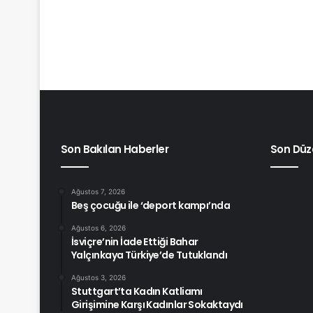
Son Bakılan Haberler
Son Düz
Ağustos 7, 2026
Beş çocuğu ile ‘deport kampı’nda
Ağustos 6, 2026
İsviçre’nin İade Ettiği Bahar
Yalçınkaya Türkiye’de Tutuklandı
Ağustos 3, 2026
Stuttgart’ta Kadın Katliamı
Girişimine Karşı Kadınlar Sokaktaydı