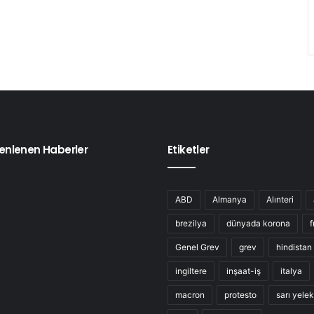
enlenen Haberler
Etiketler
ABD
Almanya
Alınteri
brezilya
dünyada korona
f
Genel Grev
grev
hindistan
ingiltere
inşaat-iş
italya
macron
protesto
sarı yelek