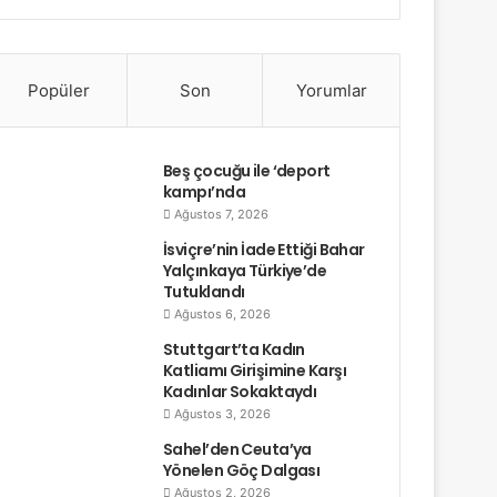
Popüler
Son
Yorumlar
Beş çocuğu ile ‘deport
kampı’nda
Ağustos 7, 2026
İsviçre’nin İade Ettiği Bahar
Yalçınkaya Türkiye’de
Tutuklandı
Ağustos 6, 2026
Stuttgart’ta Kadın
Katliamı Girişimine Karşı
Kadınlar Sokaktaydı
Ağustos 3, 2026
Sahel’den Ceuta’ya
Yönelen Göç Dalgası
Ağustos 2, 2026