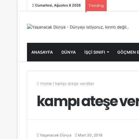
Cumartesi, Ağustos 8 2026
Trending
ANASAYFA
DÜNYA
İŞÇİ SINIFI
GÖÇMEN E
Home
/
kampı ateşe verdiler
kampı ateşe ver
Yaşanacak Dünya
Mart 30, 2018