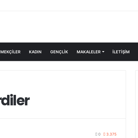
MEKÇİLER
KADIN
GENÇLİK
MAKALELER
ILETIŞIM
diler
0
3.375