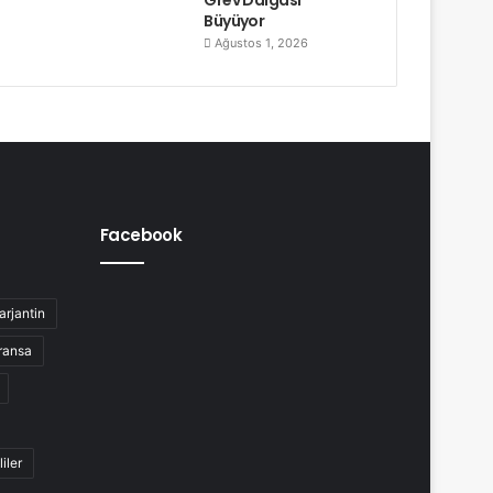
Büyüyor
Ağustos 1, 2026
Facebook
arjantin
ransa
liler