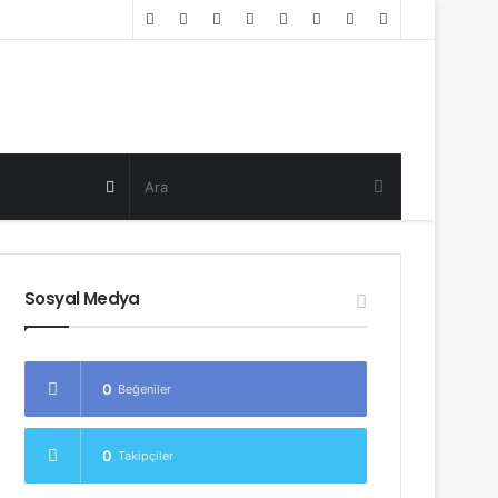
Random
Log
Sidebar
Post
in
Random
Post
Sosyal Medya
0
Beğeniler
0
Takipçiler