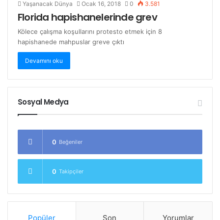
Yaşanacak Dünya
Ocak 16, 2018
0
3.581
Florida hapishanelerinde grev
Kölece çalışma koşullarını protesto etmek için 8
hapishanede mahpuslar greve çıktı
Devamını oku
Sosyal Medya
0
Beğeniler
0
Takipçiler
Popüler
Son
Yorumlar