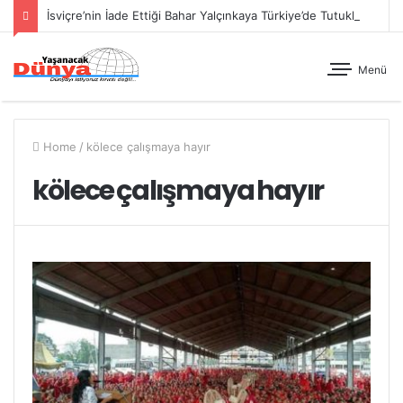
İsviçre’nin İade Ettiği Bahar Yalçınkaya Türkiye’de Tutuklandı
Menü
Home
/
kölece çalışmaya hayır
kölece çalışmaya hayır