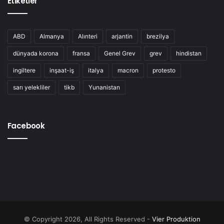
Etiketler
ABD
Almanya
Alınteri
arjantin
brezilya
dünyada korona
fransa
Genel Grev
grev
hindistan
ingiltere
inşaat-iş
italya
macron
protesto
sarı yelekliler
tikb
Yunanistan
Facebook
© Copyright 2026, All Rights Reserved -
Vier Produktion