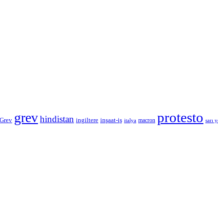
protesto
grev
hindistan
 Grev
inşaat-iş
ingiltere
macron
italya
sarı y