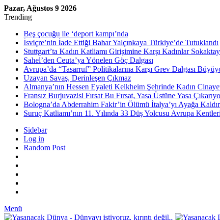
Pazar, Ağustos 9 2026
Trending
Beş çocuğu ile ‘deport kampı’nda
İsviçre’nin İade Ettiği Bahar Yalçınkaya Türkiye’de Tutuklandı
Stuttgart’ta Kadın Katliamı Girişimine Karşı Kadınlar Sokaktay
Sahel’den Ceuta’ya Yönelen Göç Dalgası
Avrupa’da “Tasarruf” Politikalarına Karşı Grev Dalgası Büyüy
Uzayan Savaş, Derinleşen Çıkmaz
Almanya’nın Hessen Eyaleti Kelkheim Şehrinde Kadın Cinaye
Fransız Burjuvazisi Fırsat Bu Fırsat, Yasa Üstüne Yasa Çıkarıyo
Bologna’da Abderrahim Fakir’in Ölümü İtalya’yı Ayağa Kaldır
Suruç Katliamı’nın 11. Yılında 33 Düş Yolcusu Avrupa Kentler
Sidebar
Log in
Random Post
Menü