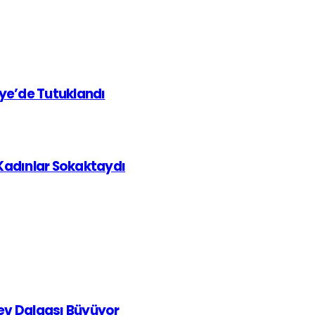
iye’de Tutuklandı
 Kadınlar Sokaktaydı
rev Dalgası Büyüyor