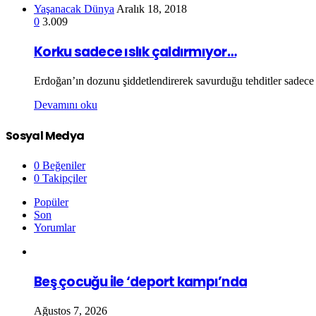
Yaşanacak Dünya
Aralık 18, 2018
0
3.009
Korku sadece ıslık çaldırmıyor…
Erdoğan’ın dozunu şiddetlendirerek savurduğu tehditler sadece k
Devamını oku
Sosyal Medya
0
Beğeniler
0
Takipçiler
Popüler
Son
Yorumlar
Beş çocuğu ile ‘deport kampı’nda
Ağustos 7, 2026