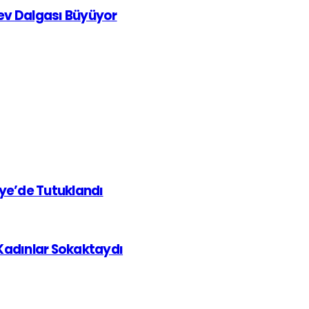
rev Dalgası Büyüyor
iye’de Tutuklandı
 Kadınlar Sokaktaydı