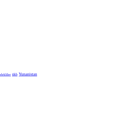
Yunanistan
elekliler
tikb