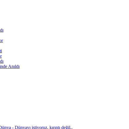
dı
or
ti
r
dı
inde Anıldı