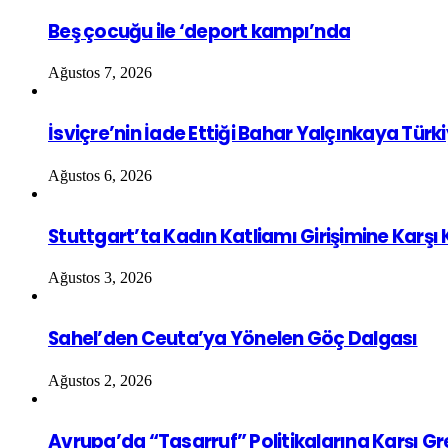
Beş çocuğu ile ‘deport kampı’nda
Ağustos 7, 2026
İsviçre’nin İade Ettiği Bahar Yalçınkaya Türk
Ağustos 6, 2026
Stuttgart’ta Kadın Katliamı Girişimine Karşı
Ağustos 3, 2026
Sahel’den Ceuta’ya Yönelen Göç Dalgası
Ağustos 2, 2026
Avrupa’da “Tasarruf” Politikalarına Karşı G