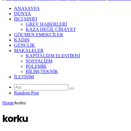
ANASAYFA
DÜNYA
İŞÇİ SINIFI
GREV HABERLERİ
KAZA DEĞİL CİNAYET
GÖÇMEN EMEKÇİLER
KADIN
GENÇLİK
MAKALELER
KAPİTALİZM ELEŞTİRİSİ
SOSYALİZM
POLEMİK
BİLİM-TEKNİK
ILETIŞIM
Random Post
Home
/
korku
korku