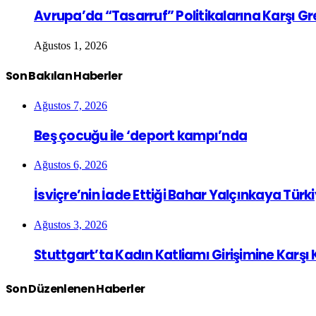
Avrupa’da “Tasarruf” Politikalarına Karşı G
Ağustos 1, 2026
Son Bakılan Haberler
Ağustos 7, 2026
Beş çocuğu ile ‘deport kampı’nda
Ağustos 6, 2026
İsviçre’nin İade Ettiği Bahar Yalçınkaya Türk
Ağustos 3, 2026
Stuttgart’ta Kadın Katliamı Girişimine Karşı
Son Düzenlenen Haberler