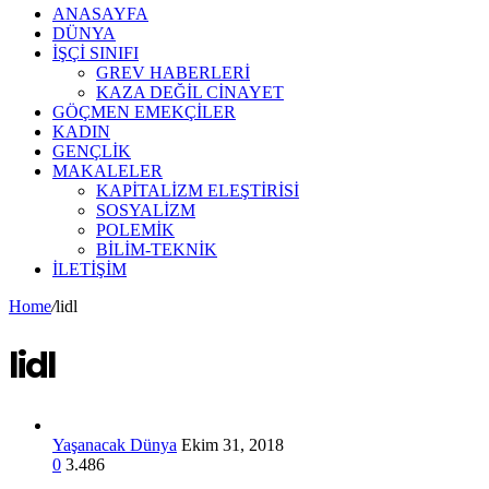
ANASAYFA
DÜNYA
İŞÇİ SINIFI
GREV HABERLERİ
KAZA DEĞİL CİNAYET
GÖÇMEN EMEKÇİLER
KADIN
GENÇLİK
MAKALELER
KAPİTALİZM ELEŞTİRİSİ
SOSYALİZM
POLEMİK
BİLİM-TEKNİK
ILETIŞIM
Home
/
lidl
lidl
Yaşanacak Dünya
Ekim 31, 2018
0
3.486