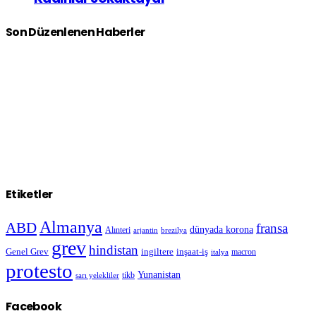
Son Düzenlenen Haberler
Etiketler
Almanya
ABD
fransa
dünyada korona
Alınteri
arjantin
brezilya
grev
hindistan
Genel Grev
inşaat-iş
ingiltere
macron
italya
protesto
Yunanistan
sarı yelekliler
tikb
Facebook