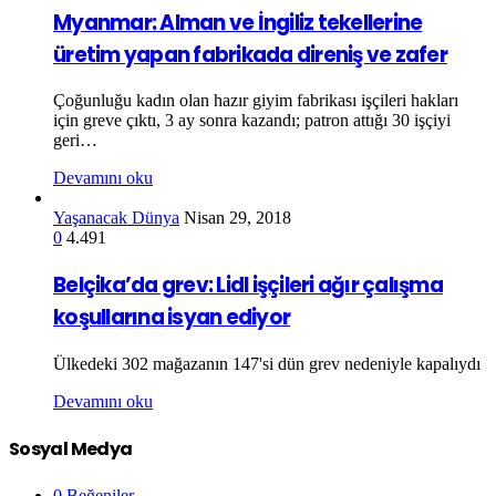
Myanmar: Alman ve İngiliz tekellerine
üretim yapan fabrikada direniş ve zafer
Çoğunluğu kadın olan hazır giyim fabrikası işçileri hakları
için greve çıktı, 3 ay sonra kazandı; patron attığı 30 işçiyi
geri…
Devamını oku
Yaşanacak Dünya
Nisan 29, 2018
0
4.491
Belçika’da grev: Lidl işçileri ağır çalışma
koşullarına isyan ediyor
Ülkedeki 302 mağazanın 147'si dün grev nedeniyle kapalıydı
Devamını oku
Sosyal Medya
0
Beğeniler