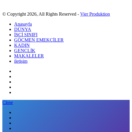
© Copyright 2026, All Rights Reserved -
Vier Produktion
Anasayfa
DÜNYA
İŞÇİ SINIFI
GÖÇMEN EMEKÇİLER
KADIN
GENÇLİK
MAKALELER
iletişim
Close