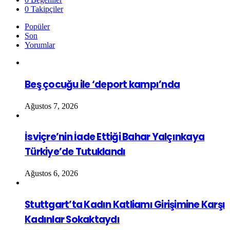
0
Takipçiler
Popüler
Son
Yorumlar
Beş çocuğu ile ‘deport kampı’nda
Ağustos 7, 2026
İsviçre’nin İade Ettiği Bahar Yalçınkaya
Türkiye’de Tutuklandı
Ağustos 6, 2026
Stuttgart’ta Kadın Katliamı Girişimine Karşı
Kadınlar Sokaktaydı