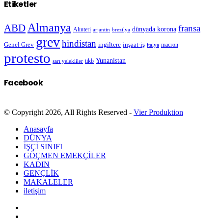
Etiketler
Almanya
ABD
fransa
dünyada korona
Alınteri
arjantin
brezilya
grev
hindistan
Genel Grev
inşaat-iş
ingiltere
macron
italya
protesto
Yunanistan
sarı yelekliler
tikb
Facebook
© Copyright 2026, All Rights Reserved -
Vier Produktion
Anasayfa
DÜNYA
İŞÇİ SINIFI
GÖÇMEN EMEKÇİLER
KADIN
GENÇLİK
MAKALELER
iletişim