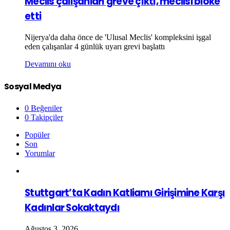
Meclis çalışanları greve çıktı, meclisi bloke
etti
Nijerya'da daha önce de 'Ulusal Meclis' kompleksini işgal
eden çalışanlar 4 günlük uyarı grevi başlattı
Devamını oku
Sosyal Medya
0
Beğeniler
0
Takipçiler
Popüler
Son
Yorumlar
Stuttgart’ta Kadın Katliamı Girişimine Karşı
Kadınlar Sokaktaydı
Ağustos 3, 2026