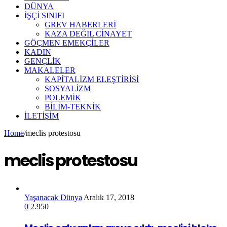
DÜNYA
İŞÇİ SINIFI
GREV HABERLERİ
KAZA DEĞİL CİNAYET
GÖÇMEN EMEKÇİLER
KADIN
GENÇLİK
MAKALELER
KAPİTALİZM ELEŞTİRİSİ
SOSYALİZM
POLEMİK
BİLİM-TEKNİK
ILETIŞIM
Home
/
meclis protestosu
meclis protestosu
Yaşanacak Dünya
Aralık 17, 2018
0
2.950