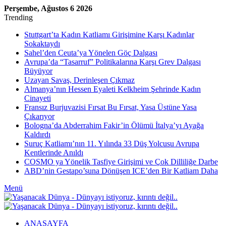
Perşembe, Ağustos 6 2026
Trending
Stuttgart’ta Kadın Katliamı Girişimine Karşı Kadınlar
Sokaktaydı
Sahel’den Ceuta’ya Yönelen Göç Dalgası
Avrupa’da “Tasarruf” Politikalarına Karşı Grev Dalgası
Büyüyor
Uzayan Savaş, Derinleşen Çıkmaz
Almanya’nın Hessen Eyaleti Kelkheim Şehrinde Kadın
Cinayeti
Fransız Burjuvazisi Fırsat Bu Fırsat, Yasa Üstüne Yasa
Çıkarıyor
Bologna’da Abderrahim Fakir’in Ölümü İtalya’yı Ayağa
Kaldırdı
Suruç Katliamı’nın 11. Yılında 33 Düş Yolcusu Avrupa
Kentlerinde Anıldı
COSMO ya Yönelik Tasfiye Girişimi ve Çok Dilliliğe Darbe
ABD’nin Gestapo’suna Dönüşen ICE’den Bir Katliam Daha
Menü
ANASAYFA