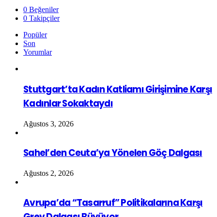
0
Beğeniler
0
Takipçiler
Popüler
Son
Yorumlar
Stuttgart’ta Kadın Katliamı Girişimine Karşı
Kadınlar Sokaktaydı
Ağustos 3, 2026
Sahel’den Ceuta’ya Yönelen Göç Dalgası
Ağustos 2, 2026
Avrupa’da “Tasarruf” Politikalarına Karşı
Grev Dalgası Büyüyor