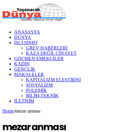
ANASAYFA
DÜNYA
İŞÇİ SINIFI
GREV HABERLERİ
KAZA DEĞİL CİNAYET
GÖÇMEN EMEKÇİLER
KADIN
GENÇLİK
MAKALELER
KAPİTALİZM ELEŞTİRİSİ
SOSYALİZM
POLEMİK
BİLİM-TEKNİK
ILETIŞIM
Home
/
mezar anması
mezar anması