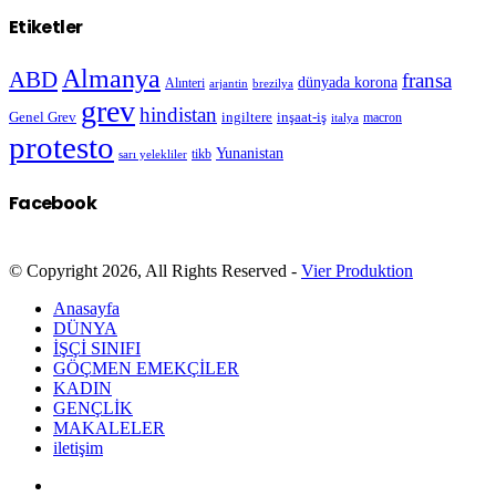
Etiketler
Almanya
ABD
fransa
dünyada korona
Alınteri
arjantin
brezilya
grev
hindistan
Genel Grev
inşaat-iş
ingiltere
macron
italya
protesto
Yunanistan
sarı yelekliler
tikb
Facebook
© Copyright 2026, All Rights Reserved -
Vier Produktion
Anasayfa
DÜNYA
İŞÇİ SINIFI
GÖÇMEN EMEKÇİLER
KADIN
GENÇLİK
MAKALELER
iletişim