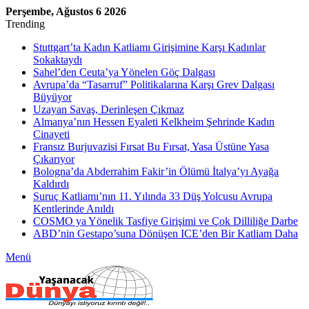
Perşembe, Ağustos 6 2026
Trending
Stuttgart’ta Kadın Katliamı Girişimine Karşı Kadınlar
Sokaktaydı
Sahel’den Ceuta’ya Yönelen Göç Dalgası
Avrupa’da “Tasarruf” Politikalarına Karşı Grev Dalgası
Büyüyor
Uzayan Savaş, Derinleşen Çıkmaz
Almanya’nın Hessen Eyaleti Kelkheim Şehrinde Kadın
Cinayeti
Fransız Burjuvazisi Fırsat Bu Fırsat, Yasa Üstüne Yasa
Çıkarıyor
Bologna’da Abderrahim Fakir’in Ölümü İtalya’yı Ayağa
Kaldırdı
Suruç Katliamı’nın 11. Yılında 33 Düş Yolcusu Avrupa
Kentlerinde Anıldı
COSMO ya Yönelik Tasfiye Girişimi ve Çok Dilliliğe Darbe
ABD’nin Gestapo’suna Dönüşen ICE’den Bir Katliam Daha
Menü