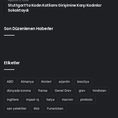
Ağustos 3, 2026
Stuttgart’ta Kadın Katliamı Girişimine Karşı Kadınlar
Sokaktaydı
Son Düzenlenen Haberler
Etiketler
ABD
Almanya
Alınteri
arjantin
brezilya
dünyada korona
fransa
Genel Grev
grev
hindistan
ingiltere
inşaat-iş
italya
macron
protesto
sarı yelekliler
tikb
Yunanistan