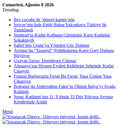
Cumartesi, Ağustos 8 2026
Trending
Beş çocuğu ile ‘deport kampı’nda
İsviçre’nin İade Ettiği Bahar Yalçınkaya Türkiye’de
Tutuklandı
Stuttgart’ta Kadın Katliamı Girişimine Karşı Kadınlar
Sokaktaydı
Sahel’den Ceuta’ya Yönelen Göç Dalgası
Avrupa’da “Tasarruf” Politikalarına Karşı Grev Dalgası
Büyüyor
Uzayan Savaş, Derinleşen Çıkmaz
Almanya’nın Hessen Eyaleti Kelkheim Şehrinde Kadın
Cinayeti
Fransız Burjuvazisi Fırsat Bu Fırsat, Yasa Üstüne Yasa
Çıkarıyor
Bologna’da Abderrahim Fakir’in Ölümü İtalya’yı Ayağa
Kaldırdı
Suruç Katliamı’nın 11. Yılında 33 Düş Yolcusu Avrupa
Kentlerinde Anıldı
Menü