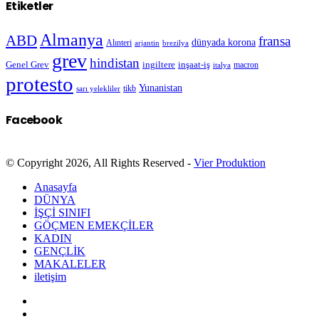
Etiketler
Almanya
ABD
fransa
dünyada korona
Alınteri
arjantin
brezilya
grev
hindistan
Genel Grev
inşaat-iş
ingiltere
macron
italya
protesto
Yunanistan
sarı yelekliler
tikb
Facebook
© Copyright 2026, All Rights Reserved -
Vier Produktion
Anasayfa
DÜNYA
İŞÇİ SINIFI
GÖÇMEN EMEKÇİLER
KADIN
GENÇLİK
MAKALELER
iletişim