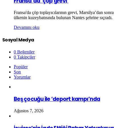
Fransa’da ‘çöp grevi’
Fransa'da çöp toplayıcılarının grevi, Marsilya’dan sonra
ülkenin kuzeybatısında bulunan Nantes şehrine sıçradı.
Devamını oku
Sosyal Medya
0
Beğeniler
0
Takipçiler
Popüler
Son
Yorumlar
Beş çocuğu ile ‘deport kampı’nda
Ağustos 7, 2026