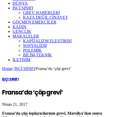
DÜNYA
İŞÇİ SINIFI
GREV HABERLERİ
KAZA DEĞİL CİNAYET
GÖÇMEN EMEKÇİLER
KADIN
GENÇLİK
MAKALELER
KAPİTALİZM ELEŞTİRİSİ
SOSYALİZM
POLEMİK
BİLİM-TEKNİK
ILETIŞIM
Home
/
İŞÇİ SINIFI
/
Fransa’da ‘çöp grevi’
İŞÇİ SINIFI
Fransa’da ‘çöp grevi’
Nisan 21, 2017
Fransa’
da çöp toplayıcılarının grevi, Marsilya’dan sonra