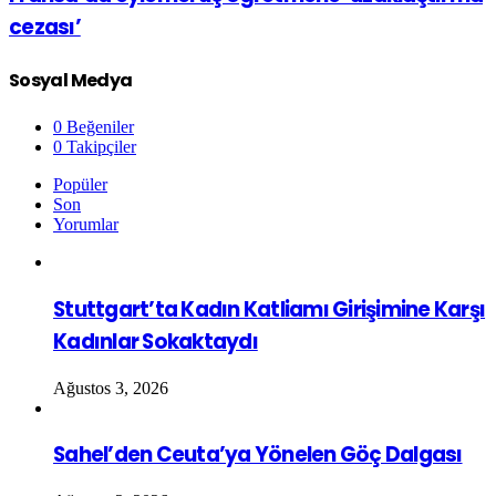
cezası’
Sosyal Medya
0
Beğeniler
0
Takipçiler
Popüler
Son
Yorumlar
Stuttgart’ta Kadın Katliamı Girişimine Karşı
Kadınlar Sokaktaydı
Ağustos 3, 2026
Sahel’den Ceuta’ya Yönelen Göç Dalgası