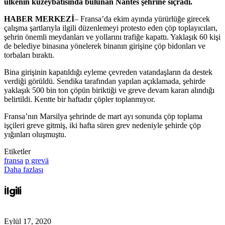
ülkenin kuzeybatısında bulunan Nantes şehrine sıçradı.
HABER MERKEZİ
– Fransa’da e
kim ayında yürürlüğe girecek
çalışma şartlarıyla ilgili düzenlemeyi protesto eden çöp toplayıcıları,
şehrin önemli meydanları ve yollarını trafiğe kapattı. Yaklaşık 60 kişi
de belediye binasına yönelerek binanın girişine çöp bidonları ve
torbaları bıraktı.
Bina girişinin kapatıldığı eyleme çevreden vatandaşların da destek
verdiği görüldü. Sendika tarafından yapılan açıklamada, şehirde
yaklaşık 500 bin ton çöpün biriktiği ve greve devam kararı alındığı
belirtildi.
K
entte bir haftadır çöpler toplanmıyor.
Fransa’nın Marsilya şehrinde de mart ayı sonunda çöp toplama
işçileri greve gitmiş, iki hafta süren grev nedeniyle şehirde çöp
yığınları oluşmuştu.
Etiketler
fransa
p grevä
Daha fazlası
İlgili
Eylül 17, 2020