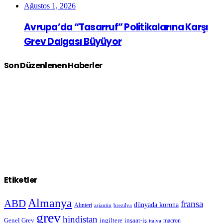
Ağustos 1, 2026
Avrupa’da “Tasarruf” Politikalarına Karşı
Grev Dalgası Büyüyor
Son Düzenlenen Haberler
Etiketler
Almanya
ABD
fransa
dünyada korona
Alınteri
arjantin
brezilya
grev
hindistan
Genel Grev
inşaat-iş
ingiltere
macron
italya