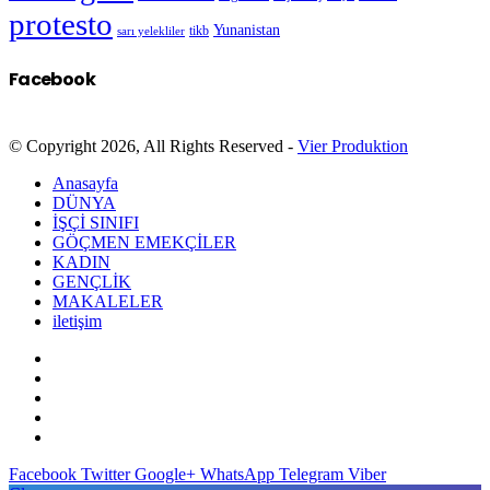
protesto
Yunanistan
sarı yelekliler
tikb
Facebook
© Copyright 2026, All Rights Reserved -
Vier Produktion
Anasayfa
DÜNYA
İŞÇİ SINIFI
GÖÇMEN EMEKÇİLER
KADIN
GENÇLİK
MAKALELER
iletişim
Facebook
Twitter
Google+
WhatsApp
Telegram
Viber