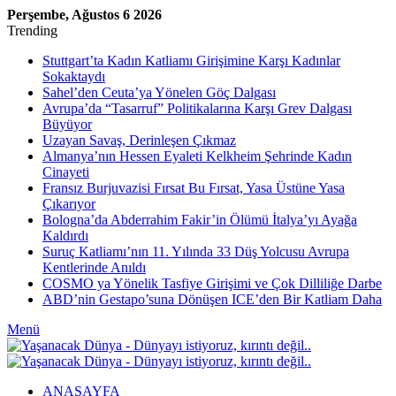
Perşembe, Ağustos 6 2026
Trending
Stuttgart’ta Kadın Katliamı Girişimine Karşı Kadınlar
Sokaktaydı
Sahel’den Ceuta’ya Yönelen Göç Dalgası
Avrupa’da “Tasarruf” Politikalarına Karşı Grev Dalgası
Büyüyor
Uzayan Savaş, Derinleşen Çıkmaz
Almanya’nın Hessen Eyaleti Kelkheim Şehrinde Kadın
Cinayeti
Fransız Burjuvazisi Fırsat Bu Fırsat, Yasa Üstüne Yasa
Çıkarıyor
Bologna’da Abderrahim Fakir’in Ölümü İtalya’yı Ayağa
Kaldırdı
Suruç Katliamı’nın 11. Yılında 33 Düş Yolcusu Avrupa
Kentlerinde Anıldı
COSMO ya Yönelik Tasfiye Girişimi ve Çok Dilliliğe Darbe
ABD’nin Gestapo’suna Dönüşen ICE’den Bir Katliam Daha
Menü
ANASAYFA