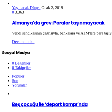
Yaşanacak Dünya
Ocak 2, 2019
0
3.363
Almanya’da grev: Paralar taşınmayacak
Ver.di sendikasının çağrısıyla, bankalara ve ATM'lere para taşıy
Devamını oku
Sosyal Medya
0
Beğeniler
0
Takipçiler
Popüler
Son
Yorumlar
Beş çocuğu ile ‘deport kampı’nda