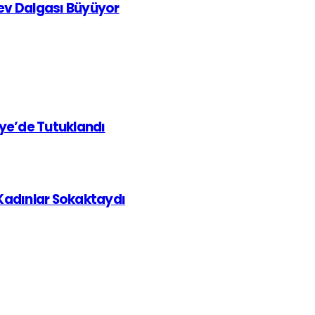
rev Dalgası Büyüyor
iye’de Tutuklandı
 Kadınlar Sokaktaydı