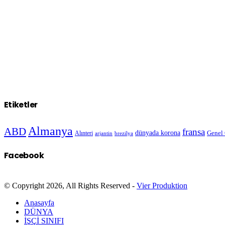
Etiketler
Almanya
ABD
fransa
dünyada korona
Genel
Alınteri
arjantin
brezilya
Facebook
© Copyright 2026, All Rights Reserved -
Vier Produktion
Anasayfa
DÜNYA
İŞÇİ SINIFI