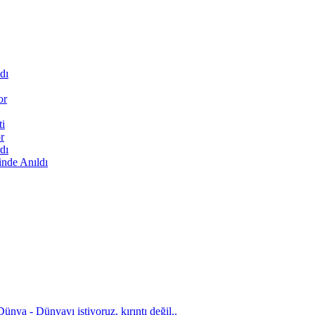
dı
or
ti
r
dı
inde Anıldı