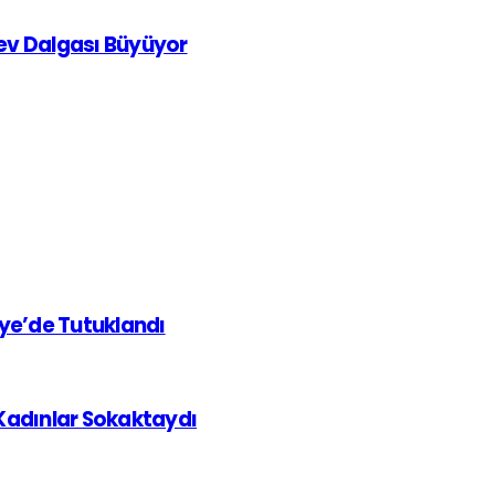
rev Dalgası Büyüyor
iye’de Tutuklandı
 Kadınlar Sokaktaydı