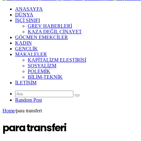
ANASAYFA
DÜNYA
İŞÇİ SINIFI
GREV HABERLERİ
KAZA DEĞİL CİNAYET
GÖÇMEN EMEKÇİLER
KADIN
GENÇLİK
MAKALELER
KAPİTALİZM ELEŞTİRİSİ
SOSYALİZM
POLEMİK
BİLİM-TEKNİK
ILETIŞIM
Random Post
Home
/
para transferi
para transferi