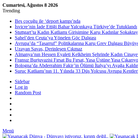
Cumartesi, Ağustos 8 2026
Trending
Beş çocuğu ile ‘deport kampı’nda
İsviçre’nin İade Ettiği Bahar Yalçınkaya Türkiye’de Tutuklandı
Stuttgart’ta Kadın Katliamı Girişimine Karşı Kadınlar Sokaktay
Sahel’den Ceuta’ya Yönelen Göç Dalgası
Avrupa’da “Tasarruf” Politikalarına Karşı Grev Dalgası Büyüy
Uzayan Savaş, Derinleşen Çıkmaz
Almanya’nın Hessen Eyaleti Kelkheim Şehrinde Kadın Cinaye
Fransız Burjuvazisi Fırsat Bu Fırsat, Yasa Üstüne Yasa Çıkarıyo
Bologna’da Abderrahim Fakir’in Ölümü İtalya’yı Ayağa Kaldır
Suruç Katliamı’nın 11. Yılında 33 Düş Yolcusu Avrupa Kentler
Sidebar
Log in
Random Post
Menü