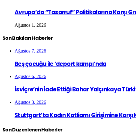
Avrupa’da “Tasarruf” Politikalarına Karşı G
Ağustos 1, 2026
Son Bakılan Haberler
Ağustos 7, 2026
Beş çocuğu ile ‘deport kampı’nda
Ağustos 6, 2026
İsviçre’nin İade Ettiği Bahar Yalçınkaya Türk
Ağustos 3, 2026
Stuttgart’ta Kadın Katliamı Girişimine Karşı
Son Düzenlenen Haberler