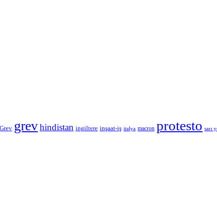
protesto
grev
hindistan
 Grev
inşaat-iş
ingiltere
macron
italya
sarı y