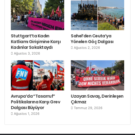
Stuttgart’ta Kadın
Sahel’den Ceuta’ya
Katliamı Girişimine Karşı
Yönelen Göç Dalgası
Kadınlar Sokaktaydı
Ağustos 2, 2026
Ağustos 3, 2026
Avrupa’da “Tasarruf”
Uzayan Savaş, Derinleşen
Politikalarına Karşı Grev
Çıkmaz
Dalgası Büyüyor
Temmuz 29, 2026
Ağustos 1, 2026