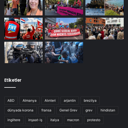
Etiketler
ABD
Almanya
Alınteri
arjantin
brezilya
dünyada korona
fransa
Genel Grev
grev
hindistan
ingiltere
inşaat-iş
italya
macron
protesto