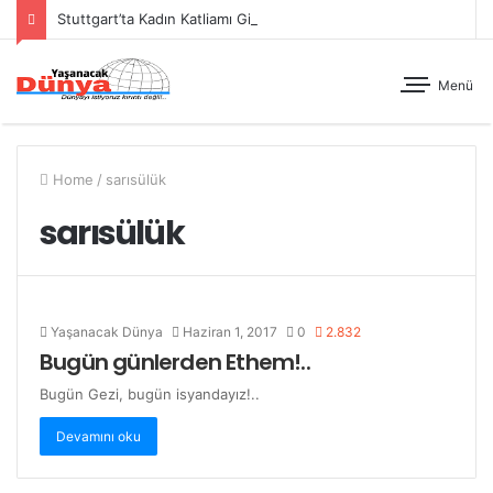
Stuttgart’ta Kadın Katliamı Girişimine Karşı Kadınlar Sokaktaydı
Menü
Home
/
sarısülük
sarısülük
Yaşanacak Dünya
Haziran 1, 2017
0
2.832
Bugün günlerden Ethem!..
Bugün Gezi, bugün isyandayız!..
Devamını oku