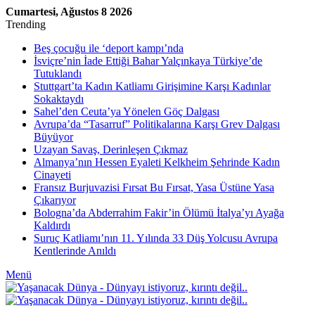
Cumartesi, Ağustos 8 2026
Trending
Beş çocuğu ile ‘deport kampı’nda
İsviçre’nin İade Ettiği Bahar Yalçınkaya Türkiye’de
Tutuklandı
Stuttgart’ta Kadın Katliamı Girişimine Karşı Kadınlar
Sokaktaydı
Sahel’den Ceuta’ya Yönelen Göç Dalgası
Avrupa’da “Tasarruf” Politikalarına Karşı Grev Dalgası
Büyüyor
Uzayan Savaş, Derinleşen Çıkmaz
Almanya’nın Hessen Eyaleti Kelkheim Şehrinde Kadın
Cinayeti
Fransız Burjuvazisi Fırsat Bu Fırsat, Yasa Üstüne Yasa
Çıkarıyor
Bologna’da Abderrahim Fakir’in Ölümü İtalya’yı Ayağa
Kaldırdı
Suruç Katliamı’nın 11. Yılında 33 Düş Yolcusu Avrupa
Kentlerinde Anıldı
Menü