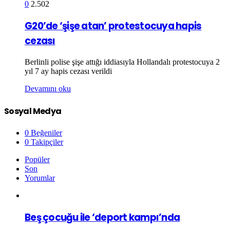
0
2.502
G20’de ‘şişe atan’ protestocuya hapis
cezası
Berlinli polise şişe attığı iddiasıyla Hollandalı protestocuya 2
yıl 7 ay hapis cezası verildi
Devamını oku
Sosyal Medya
0
Beğeniler
0
Takipçiler
Popüler
Son
Yorumlar
Beş çocuğu ile ‘deport kampı’nda