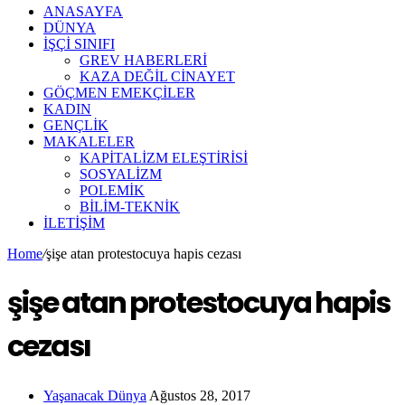
ANASAYFA
DÜNYA
İŞÇİ SINIFI
GREV HABERLERİ
KAZA DEĞİL CİNAYET
GÖÇMEN EMEKÇİLER
KADIN
GENÇLİK
MAKALELER
KAPİTALİZM ELEŞTİRİSİ
SOSYALİZM
POLEMİK
BİLİM-TEKNİK
ILETIŞIM
Home
/
şişe atan protestocuya hapis cezası
şişe atan protestocuya hapis
cezası
Yaşanacak Dünya
Ağustos 28, 2017