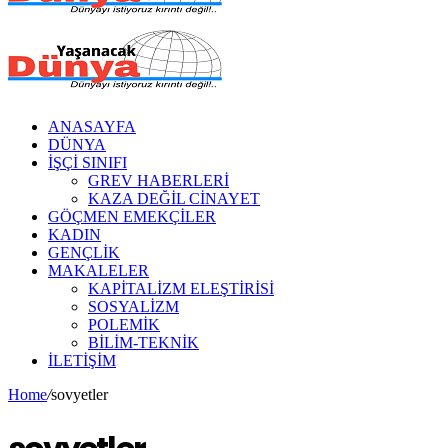
ANASAYFA
DÜNYA
İŞÇİ SINIFI
GREV HABERLERİ
KAZA DEĞİL CİNAYET
GÖÇMEN EMEKÇİLER
KADIN
GENÇLİK
MAKALELER
KAPİTALİZM ELEŞTİRİSİ
SOSYALİZM
POLEMİK
BİLİM-TEKNİK
ILETIŞIM
Home
/
sovyetler