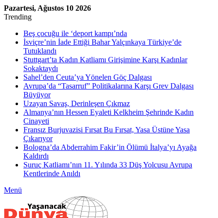
Pazartesi, Ağustos 10 2026
Trending
Beş çocuğu ile ‘deport kampı’nda
İsviçre’nin İade Ettiği Bahar Yalçınkaya Türkiye’de
Tutuklandı
Stuttgart’ta Kadın Katliamı Girişimine Karşı Kadınlar
Sokaktaydı
Sahel’den Ceuta’ya Yönelen Göç Dalgası
Avrupa’da “Tasarruf” Politikalarına Karşı Grev Dalgası
Büyüyor
Uzayan Savaş, Derinleşen Çıkmaz
Almanya’nın Hessen Eyaleti Kelkheim Şehrinde Kadın
Cinayeti
Fransız Burjuvazisi Fırsat Bu Fırsat, Yasa Üstüne Yasa
Çıkarıyor
Bologna’da Abderrahim Fakir’in Ölümü İtalya’yı Ayağa
Kaldırdı
Suruç Katliamı’nın 11. Yılında 33 Düş Yolcusu Avrupa
Kentlerinde Anıldı
Menü