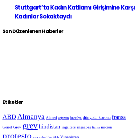
Stuttgart’ta Kadın Katliamı Girişimine Karşı
Kadınlar Sokaktaydı
Son Düzenlenen Haberler
Etiketler
Almanya
ABD
fransa
dünyada korona
Alınteri
arjantin
brezilya
grev
hindistan
Genel Grev
inşaat-iş
ingiltere
macron
italya
protesto
Yunanistan
sarı yelekliler
tikb