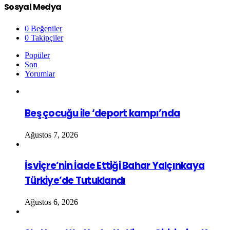
Sosyal Medya
0
Beğeniler
0
Takipçiler
Popüler
Son
Yorumlar
Beş çocuğu ile ‘deport kampı’nda
Ağustos 7, 2026
İsviçre’nin İade Ettiği Bahar Yalçınkaya
Türkiye’de Tutuklandı
Ağustos 6, 2026