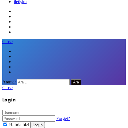
iletişim
Close
Arama:
Close
Log in
Forget?
Hatırla bizi
Log in