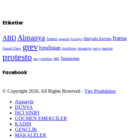
Etiketler
Almanya
ABD
fransa
dünyada korona
Alınteri
arjantin
brezilya
grev
hindistan
Genel Grev
inşaat-iş
ingiltere
macron
italya
protesto
Yunanistan
sarı yelekliler
tikb
Facebook
© Copyright 2026, All Rights Reserved -
Vier Produktion
Anasayfa
DÜNYA
İŞÇİ SINIFI
GÖÇMEN EMEKÇİLER
KADIN
GENÇLİK
MAKALELER