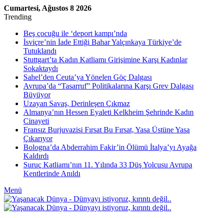
Cumartesi, Ağustos 8 2026
Trending
Beş çocuğu ile ‘deport kampı’nda
İsviçre’nin İade Ettiği Bahar Yalçınkaya Türkiye’de
Tutuklandı
Stuttgart’ta Kadın Katliamı Girişimine Karşı Kadınlar
Sokaktaydı
Sahel’den Ceuta’ya Yönelen Göç Dalgası
Avrupa’da “Tasarruf” Politikalarına Karşı Grev Dalgası
Büyüyor
Uzayan Savaş, Derinleşen Çıkmaz
Almanya’nın Hessen Eyaleti Kelkheim Şehrinde Kadın
Cinayeti
Fransız Burjuvazisi Fırsat Bu Fırsat, Yasa Üstüne Yasa
Çıkarıyor
Bologna’da Abderrahim Fakir’in Ölümü İtalya’yı Ayağa
Kaldırdı
Suruç Katliamı’nın 11. Yılında 33 Düş Yolcusu Avrupa
Kentlerinde Anıldı
Menü