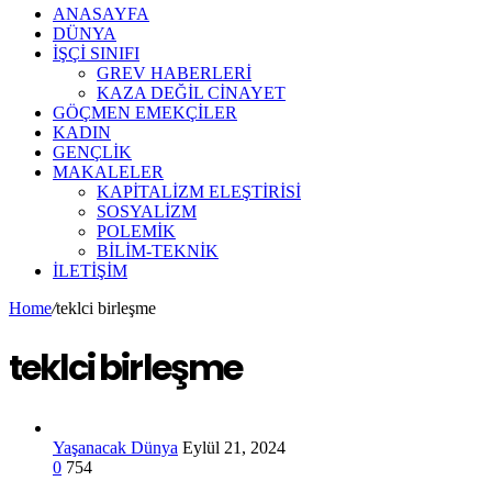
ANASAYFA
DÜNYA
İŞÇİ SINIFI
GREV HABERLERİ
KAZA DEĞİL CİNAYET
GÖÇMEN EMEKÇİLER
KADIN
GENÇLİK
MAKALELER
KAPİTALİZM ELEŞTİRİSİ
SOSYALİZM
POLEMİK
BİLİM-TEKNİK
ILETIŞIM
Home
/
teklci birleşme
teklci birleşme
Yaşanacak Dünya
Eylül 21, 2024
0
754