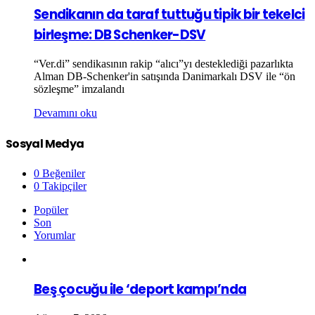
Sendikanın da taraf tuttuğu tipik bir tekelci
birleşme: DB Schenker-DSV
“Ver.di” sendikasının rakip “alıcı”yı desteklediği pazarlıkta
Alman DB-Schenker'in satışında Danimarkalı DSV ile “ön
sözleşme” imzalandı
Devamını oku
Sosyal Medya
0
Beğeniler
0
Takipçiler
Popüler
Son
Yorumlar
Beş çocuğu ile ‘deport kampı’nda