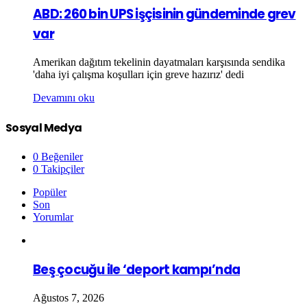
ABD: 260 bin UPS işçisinin gündeminde grev
var
Amerikan dağıtım tekelinin dayatmaları karşısında sendika
'daha iyi çalışma koşulları için greve hazırız' dedi
Devamını oku
Sosyal Medya
0
Beğeniler
0
Takipçiler
Popüler
Son
Yorumlar
Beş çocuğu ile ‘deport kampı’nda
Ağustos 7, 2026