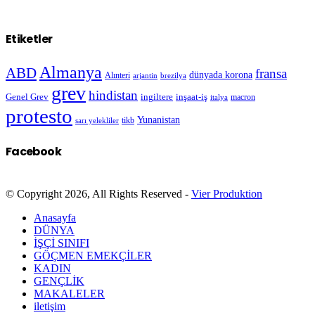
Etiketler
Almanya
ABD
fransa
dünyada korona
Alınteri
arjantin
brezilya
grev
hindistan
Genel Grev
inşaat-iş
ingiltere
macron
italya
protesto
Yunanistan
sarı yelekliler
tikb
Facebook
© Copyright 2026, All Rights Reserved -
Vier Produktion
Anasayfa
DÜNYA
İŞÇİ SINIFI
GÖÇMEN EMEKÇİLER
KADIN
GENÇLİK
MAKALELER
iletişim