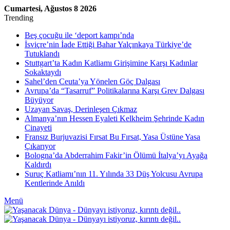
Cumartesi, Ağustos 8 2026
Trending
Beş çocuğu ile ‘deport kampı’nda
İsviçre’nin İade Ettiği Bahar Yalçınkaya Türkiye’de
Tutuklandı
Stuttgart’ta Kadın Katliamı Girişimine Karşı Kadınlar
Sokaktaydı
Sahel’den Ceuta’ya Yönelen Göç Dalgası
Avrupa’da “Tasarruf” Politikalarına Karşı Grev Dalgası
Büyüyor
Uzayan Savaş, Derinleşen Çıkmaz
Almanya’nın Hessen Eyaleti Kelkheim Şehrinde Kadın
Cinayeti
Fransız Burjuvazisi Fırsat Bu Fırsat, Yasa Üstüne Yasa
Çıkarıyor
Bologna’da Abderrahim Fakir’in Ölümü İtalya’yı Ayağa
Kaldırdı
Suruç Katliamı’nın 11. Yılında 33 Düş Yolcusu Avrupa
Kentlerinde Anıldı
Menü