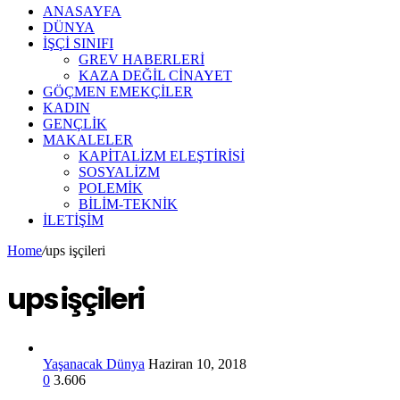
ANASAYFA
DÜNYA
İŞÇİ SINIFI
GREV HABERLERİ
KAZA DEĞİL CİNAYET
GÖÇMEN EMEKÇİLER
KADIN
GENÇLİK
MAKALELER
KAPİTALİZM ELEŞTİRİSİ
SOSYALİZM
POLEMİK
BİLİM-TEKNİK
ILETIŞIM
Home
/
ups işçileri
ups işçileri
Yaşanacak Dünya
Haziran 10, 2018
0
3.606