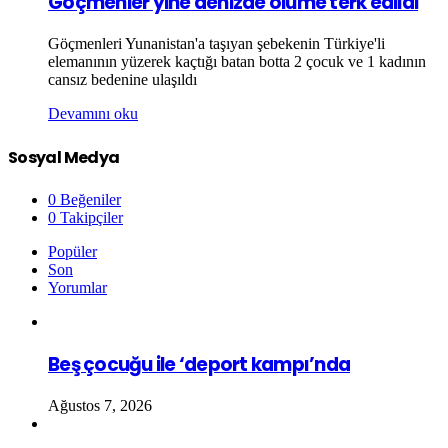
Göçmenler yine denizde ölüme terk edildi
Göçmenleri Yunanistan'a taşıyan şebekenin Türkiye'li
elemanının yüzerek kaçtığı batan botta 2 çocuk ve 1 kadının
cansız bedenine ulaşıldı
Devamını oku
Sosyal Medya
0
Beğeniler
0
Takipçiler
Popüler
Son
Yorumlar
Beş çocuğu ile ‘deport kampı’nda
Ağustos 7, 2026