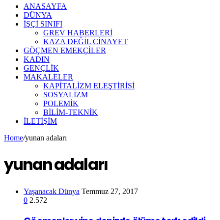
ANASAYFA
DÜNYA
İŞÇİ SINIFI
GREV HABERLERİ
KAZA DEĞİL CİNAYET
GÖÇMEN EMEKÇİLER
KADIN
GENÇLİK
MAKALELER
KAPİTALİZM ELEŞTİRİSİ
SOSYALİZM
POLEMİK
BİLİM-TEKNİK
ILETIŞIM
Home
/
yunan adaları
yunan adaları
Yaşanacak Dünya
Temmuz 27, 2017
0
2.572