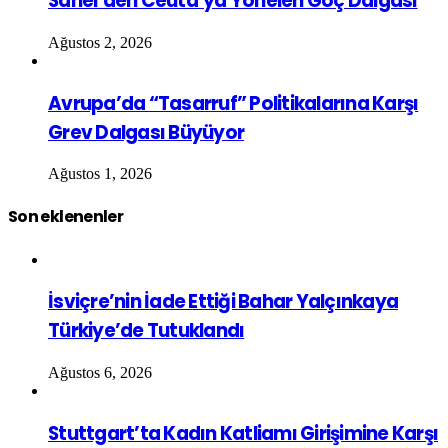
Sahel’den Ceuta’ya Yönelen Göç Dalgası
Ağustos 2, 2026
Avrupa’da “Tasarruf” Politikalarına Karşı
Grev Dalgası Büyüyor
Ağustos 1, 2026
Son eklenenler
İsviçre’nin İade Ettiği Bahar Yalçınkaya
Türkiye’de Tutuklandı
Ağustos 6, 2026
Stuttgart’ta Kadın Katliamı Girişimine Karşı