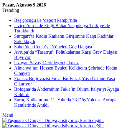
Pazar, Ağustos 9 2026
Trending
Beş çocuğu ile ‘deport kampı’nda
İsviçre’nin İade Ettiği Bahar Yalçınkaya Türkiye’de
Tutuklandı
Stuttgart’ta Kadın Katliamı Girişimine Karşı Kadınlar
Sokaktaydı
Sahel’den Ceuta’ya Yönelen Göç Dalgası
Avrupa’da “Tasarruf” Politikalarına Karşı Grev Dalgası
Büyüyor
Uzayan Savaş, Derinleşen Çıkmaz
Almanya’nın Hessen Eyaleti Kelkheim Şehrinde Kadın
Cinayeti
Fransız Burjuvazisi Fırsat Bu Fırsat, Yasa Üstüne Yasa
Çıkarıyor
Bologna’da Abderrahim Fakir’in Ölümü İtalya’yı Ayağa
Kaldırdı
Suruç Katliamı’nın 11. Yılında 33 Düş Yolcusu Avrupa
Kentlerinde Anıldı
Menü