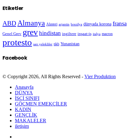
Etiketler
Almanya
ABD
fransa
dünyada korona
Alınteri
arjantin
brezilya
grev
hindistan
Genel Grev
inşaat-iş
ingiltere
macron
italya
protesto
Yunanistan
sarı yelekliler
tikb
Facebook
© Copyright 2026, All Rights Reserved -
Vier Produktion
Anasayfa
DÜNYA
İŞÇİ SINIFI
GÖÇMEN EMEKÇİLER
KADIN
GENÇLİK
MAKALELER
iletişim