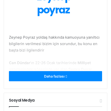
Zeynep Poyraz yoldaş hakkında kamuoyuna yanıltıcı
bilgilerin verilmesi bizim için sorundur, bu konu en
başta bizi ilgilendirir
Can Dündar
‘ın 22-26 Ocak tarihlerinde
Milliyet
gazetesindeki köşesinde yer alan
Semra Duyar
röportajında
TİKB şehidi Zeynep Poyraz
‘la ilgili bilgi
Daha fazlası
kirliliğini düzeltme amacıyla
TİKB Basın Bürosu
tarafından kendisine iletilen açıklamanın tamamını,
haber değeri taşıması nedeniyle yayınlıyoruz.
Sosyal Medya
Açıklamada da vurgulandığı gibi, “
gerçekleri dile