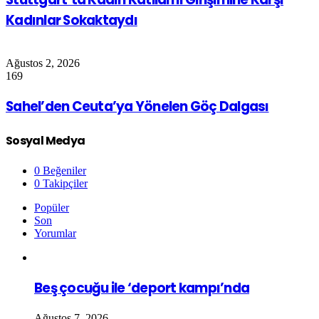
Kadınlar Sokaktaydı
Ağustos 2, 2026
169
Sahel’den Ceuta’ya Yönelen Göç Dalgası
Sosyal Medya
0
Beğeniler
0
Takipçiler
Popüler
Son
Yorumlar
Beş çocuğu ile ‘deport kampı’nda
Ağustos 7, 2026