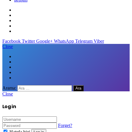
Facebook
Twitter
Google+
WhatsApp
Telegram
Viber
Close
Arama:
Close
Log in
Forget?
Hatırla bizi