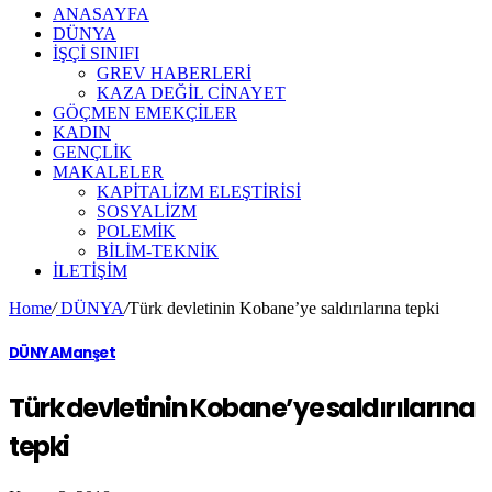
ANASAYFA
DÜNYA
İŞÇİ SINIFI
GREV HABERLERİ
KAZA DEĞİL CİNAYET
GÖÇMEN EMEKÇİLER
KADIN
GENÇLİK
MAKALELER
KAPİTALİZM ELEŞTİRİSİ
SOSYALİZM
POLEMİK
BİLİM-TEKNİK
ILETIŞIM
Home
/
DÜNYA
/
Türk devletinin Kobane’ye saldırılarına tepki
DÜNYA
Manşet
Türk devletinin Kobane’ye saldırılarına
tepki