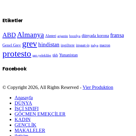
Etiketler
Almanya
ABD
fransa
dünyada korona
Alınteri
arjantin
brezilya
grev
hindistan
Genel Grev
inşaat-iş
ingiltere
macron
italya
protesto
Yunanistan
sarı yelekliler
tikb
Facebook
© Copyright 2026, All Rights Reserved -
Vier Produktion
Anasayfa
DÜNYA
İŞÇİ SINIFI
GÖÇMEN EMEKÇİLER
KADIN
GENÇLİK
MAKALELER
iletişim