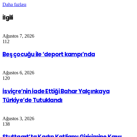
Daha fazlası
İlgili
Ağustos 7, 2026
112
Beş çocuğu ile ‘deport kampı’nda
Ağustos 6, 2026
120
İsviçre’nin İade Ettiği Bahar Yalçınkaya
Türkiye’de Tutuklandı
Ağustos 3, 2026
138
Stuttgart’ta Kadın Katliamı Girişimine Karşı