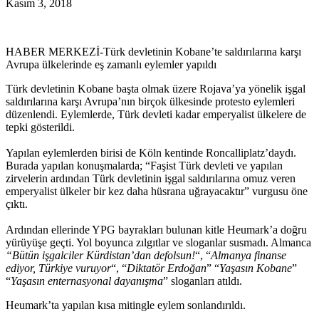
Kasım 3, 2018
HABER MERKEZİ-Türk devletinin Kobane’te saldırılarına karşı
Avrupa ülkelerinde eş zamanlı eylemler yapıldı
Türk devletinin Kobane başta olmak üzere Rojava’ya yönelik işgal
saldırılarına karşı Avrupa’nın birçok ülkesinde protesto eylemleri
düzenlendi. Eylemlerde, Türk devleti kadar emperyalist ülkelere de
tepki gösterildi.
Yapılan eylemlerden birisi de Köln kentinde Roncalliplatz’daydı.
Burada yapılan konuşmalarda; “Faşist Türk devleti ve yapılan
zirvelerin ardından Türk devletinin işgal saldırılarına omuz veren
emperyalist ülkeler bir kez daha hüsrana uğrayacaktır” vurgusu öne
çıktı.
Ardından ellerinde YPG bayrakları bulunan kitle Heumark’a doğru
yürüyüşe geçti. Yol boyunca zılgıtlar ve sloganlar susmadı. Almanca
“Bütün işgalciler Kürdistan’dan defolsun!
“, “
Almanya finanse
ediyor, Türkiye vuruyor
“, “
Diktatör Erdoğan
” “
Yaşasın Kobane
”
“
Yaşasın enternasyonal dayanışma
” sloganları atıldı.
Heumark’ta yapılan kısa mitingle eylem sonlandırıldı.