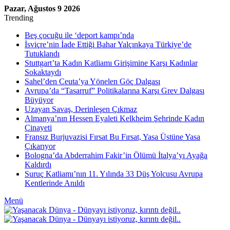
Pazar, Ağustos 9 2026
Trending
Beş çocuğu ile ‘deport kampı’nda
İsviçre’nin İade Ettiği Bahar Yalçınkaya Türkiye’de
Tutuklandı
Stuttgart’ta Kadın Katliamı Girişimine Karşı Kadınlar
Sokaktaydı
Sahel’den Ceuta’ya Yönelen Göç Dalgası
Avrupa’da “Tasarruf” Politikalarına Karşı Grev Dalgası
Büyüyor
Uzayan Savaş, Derinleşen Çıkmaz
Almanya’nın Hessen Eyaleti Kelkheim Şehrinde Kadın
Cinayeti
Fransız Burjuvazisi Fırsat Bu Fırsat, Yasa Üstüne Yasa
Çıkarıyor
Bologna’da Abderrahim Fakir’in Ölümü İtalya’yı Ayağa
Kaldırdı
Suruç Katliamı’nın 11. Yılında 33 Düş Yolcusu Avrupa
Kentlerinde Anıldı
Menü