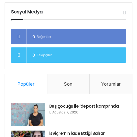
Sosyal Medya
0
Beğeniler
0
Takipçiler
Popüler
Son
Yorumlar
Beş çocuğu ile ‘deport kampı’nda
Ağustos 7, 2026
İsviçre’nin İade Ettiği Bahar