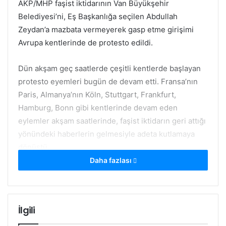
AKP/MHP faşist iktidarının Van Büyükşehir
Belediyesi’ni, Eş Başkanlığa seçilen Abdullah
Zeydan’a mazbata vermeyerek gasp etme girişimi
Avrupa kentlerinde de protesto edildi.
Dün akşam geç saatlerde çeşitli kentlerde başlayan
protesto eyemleri bugün de devam etti. Fransa’nın
Paris, Almanya’nın Köln, Stuttgart, Frankfurt,
Hamburg, Bonn gibi kentlerinde devam eden
eylemler akşam saatlerinde, faşist iktidarın geri attığı
yönündeki haberlerin gelmesiyle adeta kutlamaya
dönüştü.
Daha fazlası
Köln’de, ADGB (Avrupa Demokratik Güç Birliği)’nin
çağrısıyla saat 18’de Merkez Tren Garı önünde
başlayan protesto eyleminde yapılan konuşmalarda,
İlgili
iktidarın Van’daki seçimi gasp etme girişimi teşhir
edildi; bu tür saldırıların kabul edilmeyeceği, sonuna