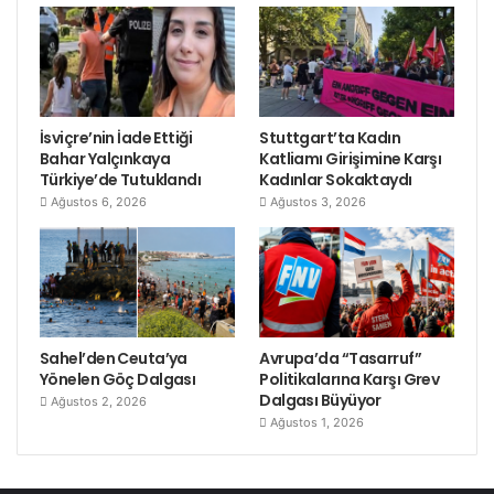
İsviçre’nin İade Ettiği
Stuttgart’ta Kadın
Bahar Yalçınkaya
Katliamı Girişimine Karşı
Türkiye’de Tutuklandı
Kadınlar Sokaktaydı
Ağustos 6, 2026
Ağustos 3, 2026
Sahel’den Ceuta’ya
Avrupa’da “Tasarruf”
Yönelen Göç Dalgası
Politikalarına Karşı Grev
Dalgası Büyüyor
Ağustos 2, 2026
Ağustos 1, 2026