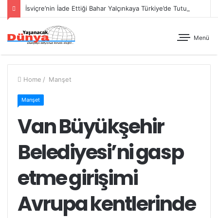
İsviçre’nin İade Ettiği Bahar Yalçınkaya Türkiye’de Tutuklandı
Menü
Home
/
Manşet
Manşet
Van Büyükşehir
Belediyesi’ni gasp
etme girişimi
Avrupa kentlerinde