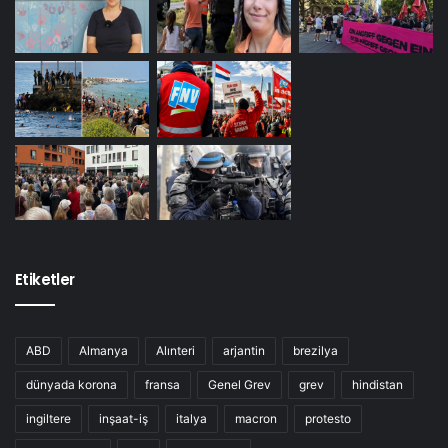
Etiketler
ABD
Almanya
Alınteri
arjantin
brezilya
dünyada korona
fransa
Genel Grev
grev
hindistan
ingiltere
inşaat-iş
italya
macron
protesto