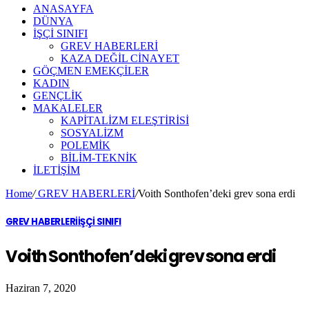
ANASAYFA
DÜNYA
İŞÇİ SINIFI
GREV HABERLERİ
KAZA DEĞİL CİNAYET
GÖÇMEN EMEKÇİLER
KADIN
GENÇLİK
MAKALELER
KAPİTALİZM ELEŞTİRİSİ
SOSYALİZM
POLEMİK
BİLİM-TEKNİK
ILETIŞIM
Home
/
GREV HABERLERİ
/
Voith Sonthofen’deki grev sona erdi
GREV HABERLERİ
İŞÇİ SINIFI
Voith Sonthofen’deki grev sona erdi
Haziran 7, 2020