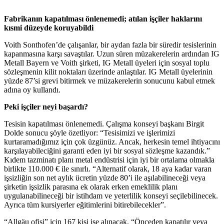
Fabrikanın kapatılması önlenemedi; atılan işçiler haklarını
kısmi düzeyde koruyabildi
Voith Sonthofen’de çalışanlar, bir aydan fazla bir süredir tesislerinin
kapanmasına karşı savaştılar. Uzun süren müzakerelerin ardından IG
Metall Bayern ve Voith şirketi, IG Metall üyeleri için sosyal toplu
sözleşmenin kilit noktaları üzerinde anlaştılar. IG Metall üyelerinin
yüzde 87’si grevi bitirmek ve müzakerelerin sonucunu kabul etmek
adına oy kullandı.
Peki işçiler neyi başardı?
Tesisin kapatılması önlenemedi. Çalışma konseyi başkanı Birgit
Dolde sonucu şöyle özetliyor: “Tesisimizi ve işlerimizi
kurtaramadığımız için çok üzgünüz. Ancak, herkesin temel ihtiyacını
karşılayabileciğini garanti eden iyi bir sosyal sözleşme kazandık.”
Kıdem tazminatı planı metal endüstrisi için iyi bir ortalama olmakla
birlikte 110.000 € ile sınırlı. “Alternatif olarak, 18 aya kadar varan
işsizliğin son net aylık ücretin yüzde 80’i ile aşılabilineceği veya
şirketin işsizlik parasına ek olarak erken emeklilik planı
uygulanabilineceği bir istihdam ve yeterlilik konseyi seçilebilinecek.
Ayrıca tüm kursiyerler eğitimlerini bitirebilecekler”.
“Allgäu ofisi” için 167 kişi işe alınacak. “Önceden kapatılır veya