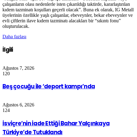
çalışanların olası nedenlerle isten çıkarıldığı taktirde, kararlaştırılan
kıdem tazminatı koşulları geçerli olacak”. Buna ek olarak, IG Metall
üyelerinin özellikle yaşlı çalışanlar, ebeveynler, bekar ebeveynler ve
evli çiftlerin ilave kıdem tazminatı alacakları bir “sıkıntı fonu”
oluşturulacak.
Daha fazlası
İlgili
Ağustos 7, 2026
120
Beş çocuğu ile ‘deport kampı’nda
Ağustos 6, 2026
124
İsviçre’nin İade Ettiği Bahar Yalçınkaya
Türkiye’de Tutuklandı