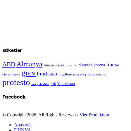
Etiketler
Almanya
ABD
fransa
dünyada korona
Alınteri
arjantin
brezilya
grev
hindistan
Genel Grev
inşaat-iş
ingiltere
macron
italya
protesto
Yunanistan
sarı yelekliler
tikb
Facebook
© Copyright 2026, All Rights Reserved -
Vier Produktion
Anasayfa
DÜNYA