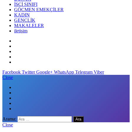
İŞÇİ SINIFI
GÖÇMEN EMEKÇİLER
KADIN
GENÇLİK
MAKALELER
iletişim
Facebook
Twitter
Google+
WhatsApp
Telegram
Viber
Close
Arama:
Close