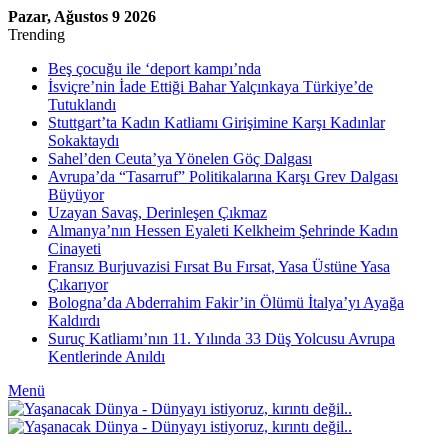
Pazar, Ağustos 9 2026
Trending
Beş çocuğu ile ‘deport kampı’nda
İsviçre’nin İade Ettiği Bahar Yalçınkaya Türkiye’de
Tutuklandı
Stuttgart’ta Kadın Katliamı Girişimine Karşı Kadınlar
Sokaktaydı
Sahel’den Ceuta’ya Yönelen Göç Dalgası
Avrupa’da “Tasarruf” Politikalarına Karşı Grev Dalgası
Büyüyor
Uzayan Savaş, Derinleşen Çıkmaz
Almanya’nın Hessen Eyaleti Kelkheim Şehrinde Kadın
Cinayeti
Fransız Burjuvazisi Fırsat Bu Fırsat, Yasa Üstüne Yasa
Çıkarıyor
Bologna’da Abderrahim Fakir’in Ölümü İtalya’yı Ayağa
Kaldırdı
Suruç Katliamı’nın 11. Yılında 33 Düş Yolcusu Avrupa
Kentlerinde Anıldı
Menü