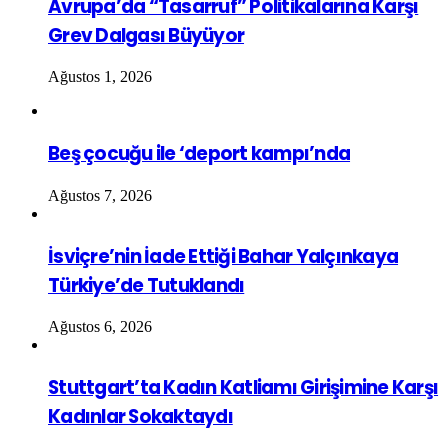
Avrupa’da “Tasarruf” Politikalarına Karşı
Grev Dalgası Büyüyor
Ağustos 1, 2026
Beş çocuğu ile ‘deport kampı’nda
Ağustos 7, 2026
İsviçre’nin İade Ettiği Bahar Yalçınkaya
Türkiye’de Tutuklandı
Ağustos 6, 2026
Stuttgart’ta Kadın Katliamı Girişimine Karşı
Kadınlar Sokaktaydı