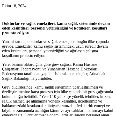
Ekim 18, 2024
Doktorlar ve sağlık emekçileri, kamu sağlık sisteminde devam
eden kesintileri, personel yetersizliğini ve kötüleşen koşulları
protesto ediyor.
Yunanistan’da, doktorlar ve sağlık emekçileri bugün ülke çapında
grevde. Emekçiler, kamu sağlık sistemindeki uzun süredir devam
eden kesintileri, personel yetersizliğini ve ağırlaşan çalışma
koşullarını protesto ediyor.
Yerel basının aktardığına göre grev çağrısı, Kamu Hastane
Çalışanları Federasyonu ve Yunanistan Hastane Doktorları
Federasyonu tarafından yapıldı. İş bırakan emekçiler, Atina’daki
Sağlık Bakanlığı’na yürüdüler.
Grev bildirgesinde, kamu sağlık sisteminin ticarileştirilmesi ve
özelleştirilmesine karşı protesto için ülke çapında bir grev çağrısında
bulunulduğu belirtildi. “Yeter! 10 yıllık işe yönelik tehditler, krizler,
sağlık hizmeti işe alımlarına yönelik kesintiler, ücretlerimiz ve
haklarımızdaki kısıtlamalar, ihtiyaçlarımızdan fedakarlık etmeyi ve
büyüme zamanında azınlığın kârını ve ayrıcalıklarını artırmayı kabul
etmeyeceğiz. Ücretlerimizde önemli artışlar, sürekli personel alımı,