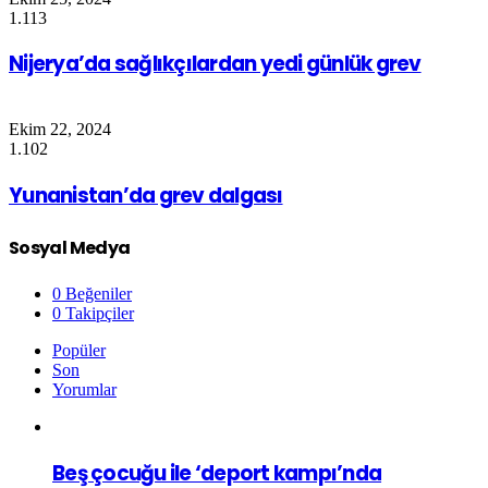
1.113
Nijerya’da sağlıkçılardan yedi günlük grev
Ekim 22, 2024
1.102
Yunanistan’da grev dalgası
Sosyal Medya
0
Beğeniler
0
Takipçiler
Popüler
Son
Yorumlar
Beş çocuğu ile ‘deport kampı’nda