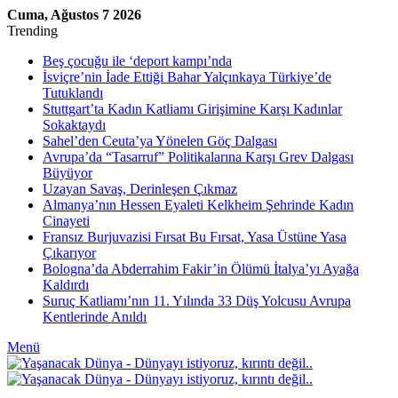
Cuma, Ağustos 7 2026
Trending
Beş çocuğu ile ‘deport kampı’nda
İsviçre’nin İade Ettiği Bahar Yalçınkaya Türkiye’de
Tutuklandı
Stuttgart’ta Kadın Katliamı Girişimine Karşı Kadınlar
Sokaktaydı
Sahel’den Ceuta’ya Yönelen Göç Dalgası
Avrupa’da “Tasarruf” Politikalarına Karşı Grev Dalgası
Büyüyor
Uzayan Savaş, Derinleşen Çıkmaz
Almanya’nın Hessen Eyaleti Kelkheim Şehrinde Kadın
Cinayeti
Fransız Burjuvazisi Fırsat Bu Fırsat, Yasa Üstüne Yasa
Çıkarıyor
Bologna’da Abderrahim Fakir’in Ölümü İtalya’yı Ayağa
Kaldırdı
Suruç Katliamı’nın 11. Yılında 33 Düş Yolcusu Avrupa
Kentlerinde Anıldı
Menü