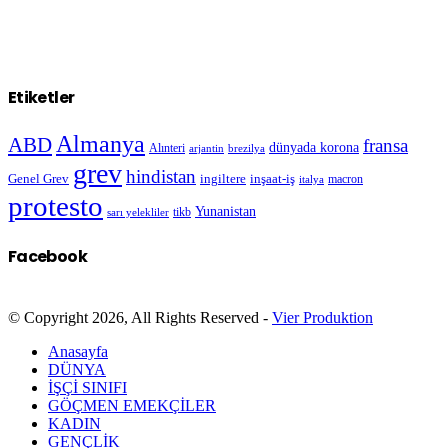
Etiketler
Almanya
ABD
fransa
dünyada korona
Alınteri
arjantin
brezilya
grev
hindistan
Genel Grev
inşaat-iş
ingiltere
macron
italya
protesto
Yunanistan
sarı yelekliler
tikb
Facebook
© Copyright 2026, All Rights Reserved -
Vier Produktion
Anasayfa
DÜNYA
İŞÇİ SINIFI
GÖÇMEN EMEKÇİLER
KADIN
GENÇLİK