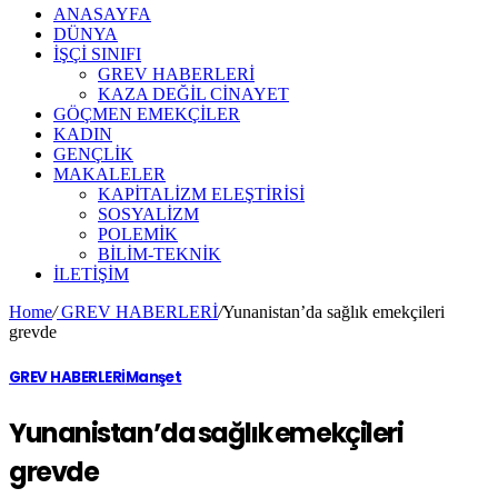
ANASAYFA
DÜNYA
İŞÇİ SINIFI
GREV HABERLERİ
KAZA DEĞİL CİNAYET
GÖÇMEN EMEKÇİLER
KADIN
GENÇLİK
MAKALELER
KAPİTALİZM ELEŞTİRİSİ
SOSYALİZM
POLEMİK
BİLİM-TEKNİK
ILETIŞIM
Home
/
GREV HABERLERİ
/
Yunanistan’da sağlık emekçileri
grevde
GREV HABERLERİ
Manşet
Yunanistan’da sağlık emekçileri
grevde