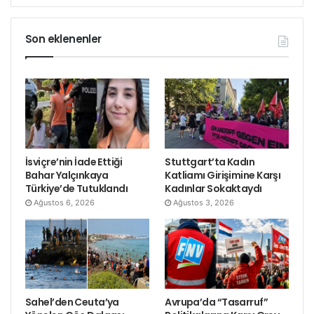
Son eklenenler
İsviçre’nin İade Ettiği
Stuttgart’ta Kadın
Bahar Yalçınkaya
Katliamı Girişimine Karşı
Türkiye’de Tutuklandı
Kadınlar Sokaktaydı
Ağustos 6, 2026
Ağustos 3, 2026
Sahel’den Ceuta’ya
Avrupa’da “Tasarruf”