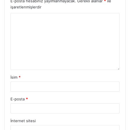
E-posta hesabınız yayımlanmayacak.
Gerekli alanlar
*
ile
işaretlenmişlerdir
İsim
*
E-posta
*
İnternet sitesi