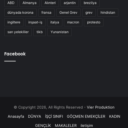
ABD
Almanya
Alınteri
arjantin
brezilya
dünyada korona
fransa
Genel Grev
grev
hindistan
ingiltere
inşaat-iş
italya
macron
protesto
sarı yelekliler
tikb
Yunanistan
Facebook
© Copyright 2026, All Rights Reserved -
Vier Produktion
Anasayfa
DÜNYA
İŞÇİ SINIFI
GÖÇMEN EMEKÇİLER
KADIN
GENÇLİK
MAKALELER
iletişim