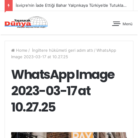
İsviçre’nin İade Ettiği Bahar Yalçınkaya Türkiye’de Tutuklandı
Menü
Home
/
İngiltere hükümeti geri adım attı
/
WhatsApp
Image 2023-03-17 at 10.27.25
WhatsApp Image
2023-03-17 at
10.27.25