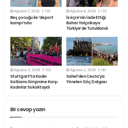
Ağustos 7, 2026
126
Ağustos 6, 2026
132
Beş çocuğu ile ‘deport
İsviçre’nin İade Ettiği
kampı’nda
Bahar Yalçınkaya
Türkiye’de Tutuklandı
Ağustos 3, 2026
152
Ağustos 2, 2026
181
Stuttgart’ta Kadın
Sahel’den Ceuta’ya
Katliamı Girişimine Karşı
Yönelen Göç Dalgası
Kadınlar Sokaktaydı
Bir cevap yazın