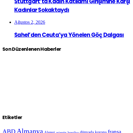
Stuttgart’ta Kadın Katliamı Girişimine Karşı
Kadınlar Sokaktaydı
Ağustos 2, 2026
Sahel’den Ceuta’ya Yönelen Göç Dalgası
Son Düzenlenen Haberler
Etiketler
Almanya
ABD
fransa
dünyada korona
Alınteri
arjantin
brezilya