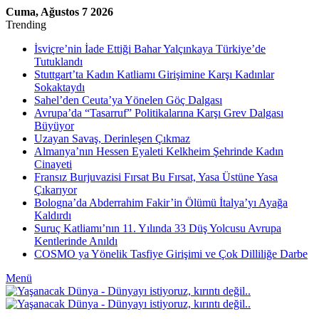
Cuma, Ağustos 7 2026
Trending
İsviçre’nin İade Ettiği Bahar Yalçınkaya Türkiye’de
Tutuklandı
Stuttgart’ta Kadın Katliamı Girişimine Karşı Kadınlar
Sokaktaydı
Sahel’den Ceuta’ya Yönelen Göç Dalgası
Avrupa’da “Tasarruf” Politikalarına Karşı Grev Dalgası
Büyüyor
Uzayan Savaş, Derinleşen Çıkmaz
Almanya’nın Hessen Eyaleti Kelkheim Şehrinde Kadın
Cinayeti
Fransız Burjuvazisi Fırsat Bu Fırsat, Yasa Üstüne Yasa
Çıkarıyor
Bologna’da Abderrahim Fakir’in Ölümü İtalya’yı Ayağa
Kaldırdı
Suruç Katliamı’nın 11. Yılında 33 Düş Yolcusu Avrupa
Kentlerinde Anıldı
COSMO ya Yönelik Tasfiye Girişimi ve Çok Dilliliğe Darbe
Menü