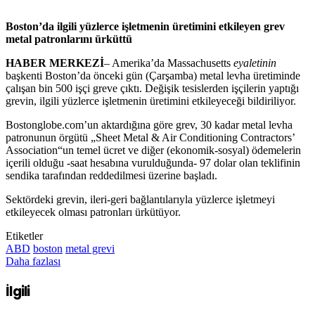
Boston’da ilgili yüzlerce işletmenin üretimini etkileyen grev
metal patronlarını ürküttü
HABER MERKEZİ
– Amerika’da
Massachusetts
eyaletinin
başkenti Boston’da önceki gün (Çarşamba) metal levha üretiminde
çalışan bin 500 işçi greve çıktı. Değişik tesislerden işçilerin yaptığı
grevin, ilgili yüzlerce işletmenin üretimini etkileyeceği bildiriliyor.
Bostonglobe.com’un aktardığına göre grev, 30 kadar metal levha
patronunun örgütü „Sheet Metal & Air Conditioning Contractors’
Association“un temel ücret ve diğer (ekonomik-sosyal) ödemelerin
içerili olduğu -saat hesabına vurulduğunda- 97 dolar olan teklifinin
sendika tarafından reddedilmesi üzerine başladı.
Sektördeki grevin, ileri-geri bağlantılarıyla yüzlerce işletmeyi
etkileyecek olması patronları ürkütüyor.
Etiketler
ABD
boston
metal grevi
Daha fazlası
İlgili