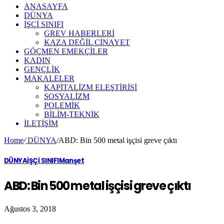
ANASAYFA
DÜNYA
İŞÇİ SINIFI
GREV HABERLERİ
KAZA DEĞİL CİNAYET
GÖÇMEN EMEKÇİLER
KADIN
GENÇLİK
MAKALELER
KAPİTALİZM ELEŞTİRİSİ
SOSYALİZM
POLEMİK
BİLİM-TEKNİK
ILETIŞIM
Home
/
DÜNYA
/
ABD: Bin 500 metal işçisi greve çıktı
DÜNYA
İŞÇİ SINIFI
Manşet
ABD: Bin 500 metal işçisi greve çıktı
Ağustos 3, 2018