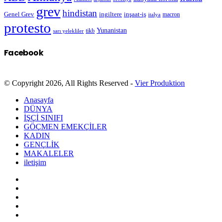
grev
hindistan
Genel Grev
inşaat-iş
ingiltere
macron
italya
protesto
Yunanistan
sarı yelekliler
tikb
Facebook
© Copyright 2026, All Rights Reserved -
Vier Produktion
Anasayfa
DÜNYA
İŞÇİ SINIFI
GÖÇMEN EMEKÇİLER
KADIN
GENÇLİK
MAKALELER
iletişim