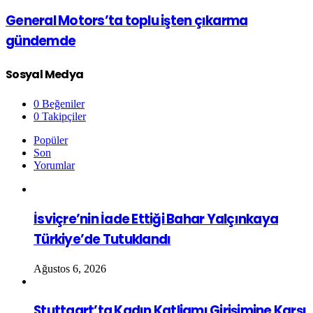
General Motors’ta toplu işten çıkarma
gündemde
Sosyal Medya
0
Beğeniler
0
Takipçiler
Popüler
Son
Yorumlar
İsviçre’nin İade Ettiği Bahar Yalçınkaya
Türkiye’de Tutuklandı
Ağustos 6, 2026
Stuttgart’ta Kadın Katliamı Girişimine Karşı