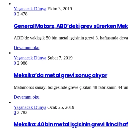
Yaşanacak Dünya
Ekim 3, 2019
0
2.478
General Motors, ABD’deki grev sürerken Meksik
ABD'de yaklaşık 50 bin metal işçisinin grevi 3. haftasında deva
Devamını oku
Yaşanacak Dünya
Şubat 7, 2019
0
2.988
Meksika’da metal grevi sonuç alıyor
Matamoros sanayi bölgesinde greve çıkılan 48 fabrikanın 44’ünde 
Devamını oku
Yaşanacak Dünya
Ocak 25, 2019
0
2.782
Meksika: 40 bin metal işçisinin grevi ikinci h