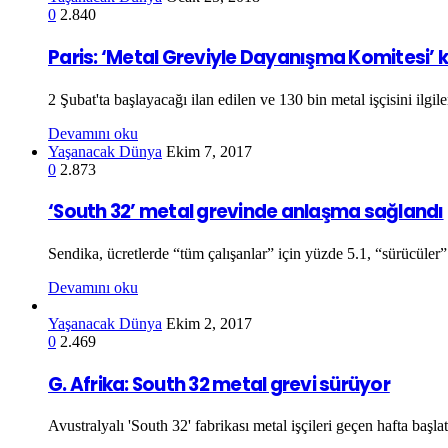
0
2.840
Paris: ‘Metal Greviyle Dayanışma Komitesi’ 
2 Şubat'ta başlayacağı ilan edilen ve 130 bin metal işçisini ilg
Devamını oku
Yaşanacak Dünya
Ekim 7, 2017
0
2.873
‘South 32’ metal grevinde anlaşma sağlandı
Sendika, ücretlerde “tüm çalışanlar” için yüzde 5.1, “sürücüler”
Devamını oku
Yaşanacak Dünya
Ekim 2, 2017
0
2.469
G. Afrika: South 32 metal grevi sürüyor
Avustralyalı 'South 32' fabrikası metal işçileri geçen hafta başla