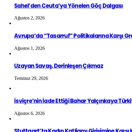
Sahel’den Ceuta’ya Yönelen Göç Dalgası
Ağustos 2, 2026
Avrupa’da “Tasarruf” Politikalarına Karşı G
Ağustos 1, 2026
Uzayan Savaş, Derinleşen Çıkmaz
Temmuz 29, 2026
İsviçre’nin İade Ettiği Bahar Yalçınkaya Türk
Ağustos 6, 2026
Stuttgart’ta Kadın Katliamı Girişimine Karşı