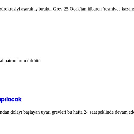
ürokrasiyi aşarak iş bıraktı. Grev 25 Ocak'tan itibaren 'resmiyet' kazan
al patronlarını ürküttü
apılacak
rından dolayı başlayan uyarı grevleri bu hafta 24 saat şeklinde devam e