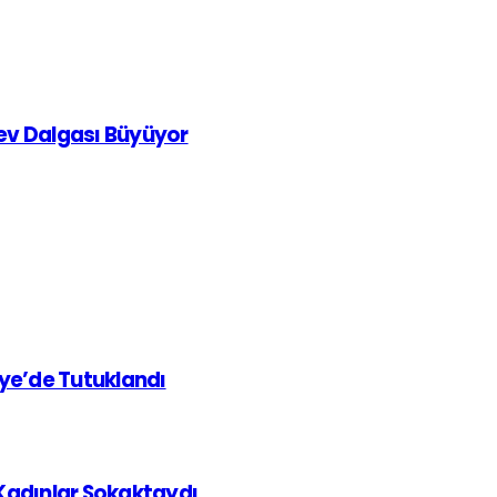
rev Dalgası Büyüyor
iye’de Tutuklandı
 Kadınlar Sokaktaydı