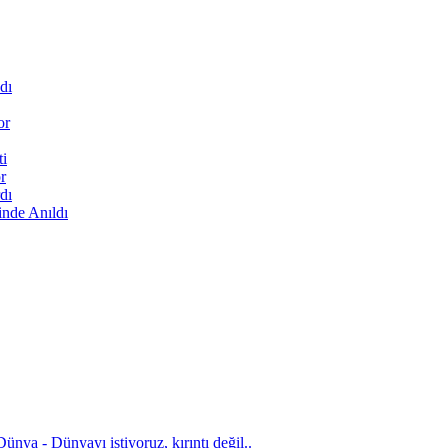
dı
or
ti
r
dı
inde Anıldı