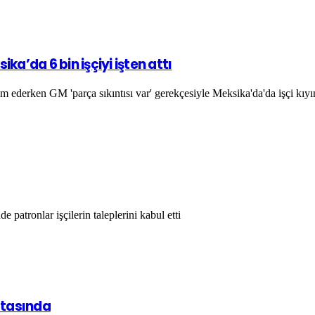
a’da 6 bin işçiyi işten attı
m ederken GM 'parça sıkıntısı var' gerekçesiyle Meksika'da'da işçi kıyı
patronlar işçilerin taleplerini kabul etti
aftasında