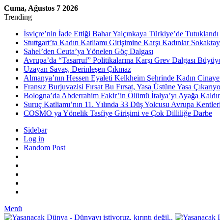
Cuma, Ağustos 7 2026
Trending
İsviçre’nin İade Ettiği Bahar Yalçınkaya Türkiye’de Tutuklandı
Stuttgart’ta Kadın Katliamı Girişimine Karşı Kadınlar Sokaktay
Sahel’den Ceuta’ya Yönelen Göç Dalgası
Avrupa’da “Tasarruf” Politikalarına Karşı Grev Dalgası Büyüy
Uzayan Savaş, Derinleşen Çıkmaz
Almanya’nın Hessen Eyaleti Kelkheim Şehrinde Kadın Cinaye
Fransız Burjuvazisi Fırsat Bu Fırsat, Yasa Üstüne Yasa Çıkarıyo
Bologna’da Abderrahim Fakir’in Ölümü İtalya’yı Ayağa Kaldır
Suruç Katliamı’nın 11. Yılında 33 Düş Yolcusu Avrupa Kentler
COSMO ya Yönelik Tasfiye Girişimi ve Çok Dilliliğe Darbe
Sidebar
Log in
Random Post
Menü