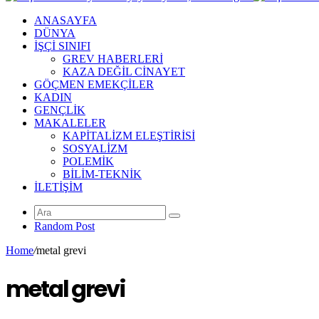
ANASAYFA
DÜNYA
İŞÇİ SINIFI
GREV HABERLERİ
KAZA DEĞİL CİNAYET
GÖÇMEN EMEKÇİLER
KADIN
GENÇLİK
MAKALELER
KAPİTALİZM ELEŞTİRİSİ
SOSYALİZM
POLEMİK
BİLİM-TEKNİK
ILETIŞIM
Random Post
Home
/
metal grevi
metal grevi