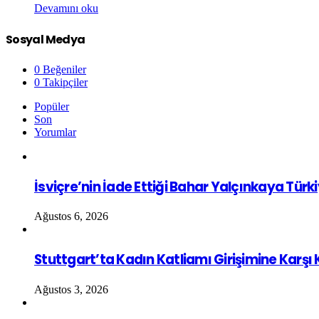
Devamını oku
Sosyal Medya
0
Beğeniler
0
Takipçiler
Popüler
Son
Yorumlar
İsviçre’nin İade Ettiği Bahar Yalçınkaya Türk
Ağustos 6, 2026
Stuttgart’ta Kadın Katliamı Girişimine Karşı
Ağustos 3, 2026