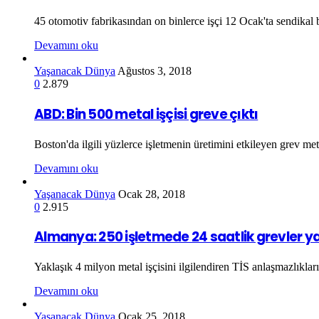
45 otomotiv fabrikasından on binlerce işçi 12 Ocak'ta sendikal b
Devamını oku
Yaşanacak Dünya
Ağustos 3, 2018
0
2.879
ABD: Bin 500 metal işçisi greve çıktı
Boston'da ilgili yüzlerce işletmenin üretimini etkileyen grev met
Devamını oku
Yaşanacak Dünya
Ocak 28, 2018
0
2.915
Almanya: 250 işletmede 24 saatlik grevler y
Yaklaşık 4 milyon metal işçisini ilgilendiren TİS anlaşmazlıkla
Devamını oku
Yaşanacak Dünya
Ocak 25, 2018