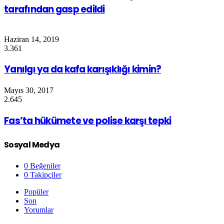
tarafından gasp edildi
Haziran 14, 2019
3.361
Yanılgı ya da kafa karışıklığı kimin?
Mayıs 30, 2017
2.645
Fas’ta hükümete ve polise karşı tepki
Sosyal Medya
0
Beğeniler
0
Takipçiler
Popüler
Son
Yorumlar