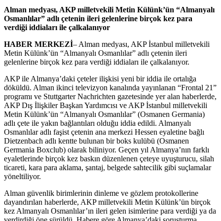
Alman medyası, AKP milletvekili Metin Külünk’ün “Almanyalı
Osmanlılar” adlı çetenin ileri gelenlerine birçok kez para
verdiği iddiaları ile çalkalanıyor
HABER MERKEZİ
– Alman medyası, AKP İstanbul milletvekili
Metin Külünk’ün “Almanyalı Osmanlılar” adlı çetenin ileri
gelenlerine birçok kez para verdiği iddiaları ile çalkalanıyor.
AKP ile Almanya’daki çeteler ilişkisi yeni bir iddia ile ortalığa
döküldü. Alman ikinci televizyon kanalında yayınlanan “Frontal 21”
programı ve Stuttgarter Nachrichten gazetesinde yer alan haberlerde,
AKP Dış İlişkiler Başkan Yardımcısı ve AKP İstanbul milletvekili
Metin Külünk’ün “Almanyalı Osmanlılar” (Osmanen Germania)
adlı çete ile yakın bağlantıları olduğu iddia edildi. Almanyalı
Osmanlılar adlı faşist çetenin ana merkezi Hessen eyaletine bağlı
Dietzenbach adlı kentte bulunan bir boks kulübü (Osmanen
Germania Boxclub) olarak biliniyor. Geçen yıl Almanya’nın farklı
eyaletlerinde birçok kez baskın düzenlenen çeteye uyuşturucu, silah
ticareti, kara para aklama, şantaj, belgede sahtecilik gibi suçlamalar
yöneltiliyor.
Alman güvenlik birimlerinin dinleme ve gözlem protokollerine
dayandırılan haberlerde, AKP milletvekili Metin Külünk’ün birçok
kez Almanyalı Osmanlılar’ın ileri gelen isimlerine para verdiği ya da
verdirdiği öne sürüldü. Habere göre Almanya’daki soruşturma