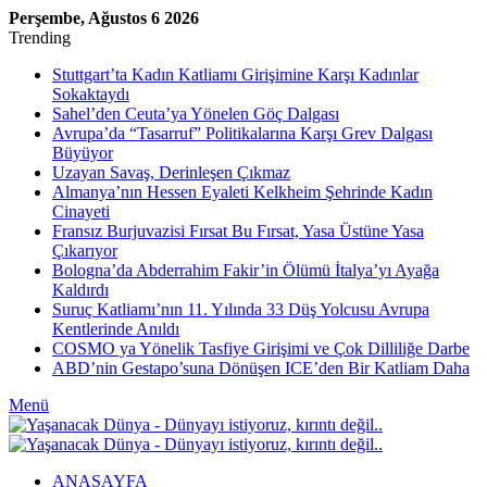
Perşembe, Ağustos 6 2026
Trending
Stuttgart’ta Kadın Katliamı Girişimine Karşı Kadınlar
Sokaktaydı
Sahel’den Ceuta’ya Yönelen Göç Dalgası
Avrupa’da “Tasarruf” Politikalarına Karşı Grev Dalgası
Büyüyor
Uzayan Savaş, Derinleşen Çıkmaz
Almanya’nın Hessen Eyaleti Kelkheim Şehrinde Kadın
Cinayeti
Fransız Burjuvazisi Fırsat Bu Fırsat, Yasa Üstüne Yasa
Çıkarıyor
Bologna’da Abderrahim Fakir’in Ölümü İtalya’yı Ayağa
Kaldırdı
Suruç Katliamı’nın 11. Yılında 33 Düş Yolcusu Avrupa
Kentlerinde Anıldı
COSMO ya Yönelik Tasfiye Girişimi ve Çok Dilliliğe Darbe
ABD’nin Gestapo’suna Dönüşen ICE’den Bir Katliam Daha
Menü
ANASAYFA