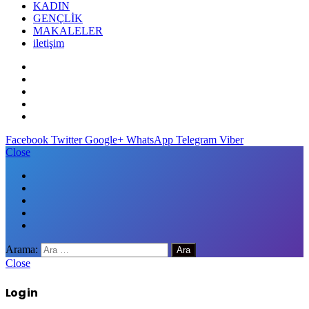
KADIN
GENÇLİK
MAKALELER
iletişim
Facebook
Twitter
Google+
WhatsApp
Telegram
Viber
Close
Arama:
Close
Log in