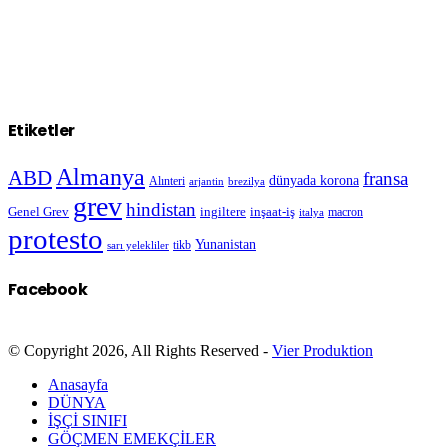
Etiketler
Almanya
ABD
fransa
dünyada korona
Alınteri
arjantin
brezilya
grev
hindistan
Genel Grev
inşaat-iş
ingiltere
macron
italya
protesto
Yunanistan
sarı yelekliler
tikb
Facebook
© Copyright 2026, All Rights Reserved -
Vier Produktion
Anasayfa
DÜNYA
İŞÇİ SINIFI
GÖÇMEN EMEKÇİLER