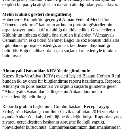
ekipleri bu parayla ateşli silah da satın alındığından yola çıkıyor.
Metin Külünk gösteri de örgütlemiş
Haberlerde Külünk’ün geçen yıl Alman Federal Meclisi’nin
“Ermeni soykırımı” kararının ardından protesto gösterilerinin
organizasyonunda aktif rol aldığı da iddia edildi. Gazetecilerin
Külünk’ün irtibatta olduğu öne sürülen kişilerden “Almanyalı
Osmanlılar”ın eski lideri Mehmet Bağcı ile söz konusu iddialarla
ilgili olarak görüşmek istediği, ancak kendisine ulaşamadığı
belirtildi. Bağcı halihazırda başka suçlamalar nedeniyle tutuklu
bulunuyor.
Almanyalı Osmanlılar KRV’de de gündemde
Kuzey Ren-Vestfalya (KRV) eyaleti İçişleri Bakanı Herbert Reul
bundan iki ay önce bir bilgilendirme raporu hazırlamıştı. Raporda
Almanya’da polis baskınları ve örgütlü suçlarla gündeme gelen
“Almanyalı Osmanlılar” adlı çetenin Ankara tarafından
desteklendiği belirtilmişti.
Raporda grubun başkanının Cumhurbaşkanı Recep Tayyip
Erdoğan’ın Başdanışmanı İlnur Çevik tarafından 2016 yılı ekim
ayında Ankara’da kabul edildiğine de değinilmişti. Raporda ayrıca
ziyareti gerçekleştiren başkanın görüşme ile ilgili yaptığı,
“Saygıdeğer kurucumuz, Cumhurbaşkanımızın danışmanlarından