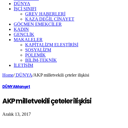
DÜNYA
İŞÇİ SINIFI
GREV HABERLERİ
KAZA DEĞİL CİNAYET
GÖÇMEN EMEKÇİLER
KADIN
GENÇLİK
MAKALELER
KAPİTALİZM ELEŞTİRİSİ
SOSYALİZM
POLEMİK
BİLİM-TEKNİK
ILETIŞIM
Home
/
DÜNYA
/
AKP milletvekili çeteler ilişkisi
DÜNYA
Manşet
AKP milletvekili çeteler ilişkisi
Aralık 13, 2017