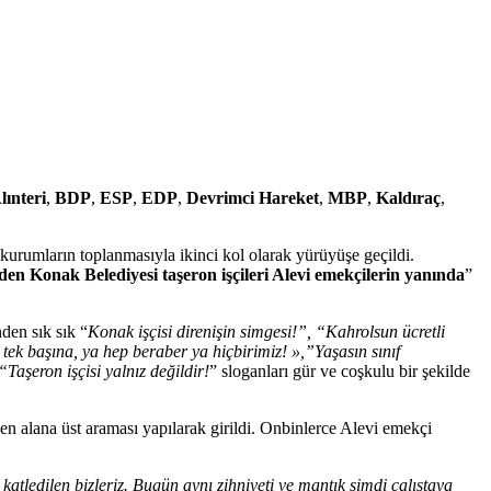
lınteri
,
BDP
,
ESP
,
EDP
,
Devrimci Hareket
,
MBP
,
Kaldıraç
,
urumların toplanmasıyla ikinci kol olarak yürüyüşe geçildi.
en Konak Belediyesi taşeron işçileri Alevi emekçilerin yanında
”
nden sık sık “
Konak işçisi direnişin simgesi!”, “Kahrolsun ücretli
 tek başına, ya hep beraber ya hiçbirimiz! »,”Yaşasın sınıf
aşeron işçisi yalnız değildir!
” sloganları gür ve coşkulu bir şekilde
den alana üst araması yapılarak girildi. Onbinlerce Alevi emekçi
a katledilen bizleriz. Bugün aynı zihniyeti ve mantık şimdi çalıştaya