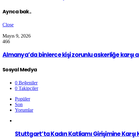
Ayrıca bak..
Close
Mayıs 9, 2026
466
Almanya’da binlerce kişi zorunlu askerliğe karşı 
Sosyal Medya
0
Beğeniler
0
Takipçiler
Popüler
Son
Yorumlar
Stuttgart’ta Kadın Katliamı Girişimine Karşı