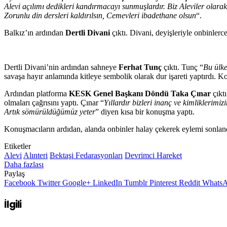
Alevi açılımı dedikleri kandırmacayı sunmuşlardır. Biz Aleviler olarak
Zorunlu din dersleri kaldırılsın, Cemevleri ibadethane olsun
“.
Balkız’ın ardından
Dertli Divani
çıktı. Divani, deyişleriyle onbinlerc
Dertli Divani’nin ardından sahneye
Ferhat Tunç
çıktı. Tunç “
Bu ülke
savaşa hayır anlamında kitleye sembolik olarak dur işareti yaptırdı. K
Ardından platforma
KESK Genel Başkanı Döndü Taka Çınar
çıkt
olmaları çağrısını yaptı. Çınar “
Yıllardır bizleri inanç ve kimliklerim
Artık sömürüldüğümüz yeter
” diyen kısa bir konuşma yaptı.
Konuşmacıların ardıdan, alanda onbinler halay çekerek eylemi sonland
Etiketler
Alevi
Alınteri
Bektaşi Fedarasyonları
Devrimci Hareket
Daha fazlası
Paylaş
Facebook
Twitter
Google+
LinkedIn
Tumblr
Pinterest
Reddit
Whats
İlgili