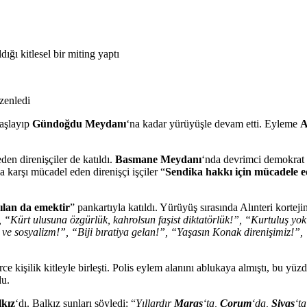
ığı kitlesel bir miting yaptı
zenledi
aşlayıp
Gündoğdu Meydanı
‘na kadar yürüyüşle devam etti. Eyleme
A
den direnişçiler de katıldı.
Basmane Meydanı
‘nda devrimci demokrat k
arşı mücadel eden direnişçi işçiler “
Sendika hakkı için mücadele ed
ılan da emektir
” pankartıyla katıldı. Yürüyüş sırasında Alınteri korteji
, “Kürt ulusuna özgürlük, kahrolsun faşist diktatörlük!”, “Kurtuluş yok
 sosyalizm!”, “Biji bıratiya gelan!”, “Yaşasın Konak direnişimiz!”, “T
 kişilik kitleyle birleşti. Polis eylem alanını ablukaya almıştı, bu yüz
du.
lkız
‘dı. Balkız şunları söyledi: “
Yıllardır
Maraş
‘ta,
Çorum
‘da,
Sivas
‘t