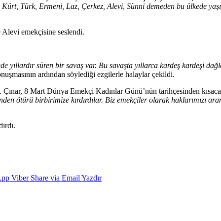
 Kürt, Türk, Ermeni, Laz, Çerkez, Alevi, Sünni demeden bu ülkede yaşıyo
e Alevi emekçisine seslendi.
de yıllardır süren bir savaş var. Bu savaşta yıllarca kardeş kardeşi da
onuşmasının ardından söylediği ezgilerle halaylar çekildi.
ı. Çınar, 8 Mart Dünya Emekçi Kadınlar Günü’nün tarihçesinden kısaca
izinden ötürü birbirimize kırdırdılar. Biz emekçiler olarak haklarımızı
ırdı.
App
Viber
Share via Email
Yazdır