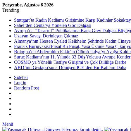
Perşembe, Ağustos 6 2026
Trending
Stuttgart’ta Kadın Katliamı Girişimine Karşı Kadınlar Sokaktay
Sahel’den Ceuta’ya Yönelen Göç Dalgası
Avrupa’da “Tasarruf” Politikalarına Karşı Grev Dalgası Büyüy
Uzayan Savaş, Derinleşen Çıkmaz
Almanya’nın Hessen Eyaleti Kelkheim Şehrinde Kadın Cinaye
Fransız Burjuvazisi Fırsat Bu Fırsat, Yasa Üstüne Yasa Çıkarıyo
Bologna’da Abderrahim Fakir’in Ölümü İtalya’yı Ayağa Kaldır
Suruç Katliamı’nın 11. Yılında 33 Düş Yolcusu Avrupa Kentler
COSMO ya Yönelik Tasfiye Girişimi ve Çok Dilliliğe Darbe
ABD’nin Gestapo’suna Dönüşen ICE’den Bir Katliam Daha
Sidebar
Log in
Random Post
Menü