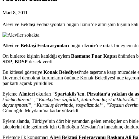
Mart 8, 2011
Alevi ve Bektaşi Fedarasyonları bugün İzmir’de altmışbin kişinin katıld
Alevi
ve
Bektaşi Fedarasyonları
bugün
İzmir
‘de ortak bir eylem dü
On binlerce kişinin katıldığı eylem
Basmane Fuar Kapısı
önünden b
SDP
,
BDSP
destek verdi.
Bu kitlesel gösteriye
Konak Belediyesi
‘nde taşerona karşı mücadele e
Devrimci demokrat kurumların önünde Konak Belediyesi’nde taşerona k
pankartı açarak yürüdüler.
Eyleme
Alınteri
okurları “
Spartaküs’ten, Pirsultan’a yakılan da as
kölelik düzeni!”, “Emekçilere özgürlük, kahrolsun faşist diktatörlük!”
dayanışması!”, “Kurtuluş devrimde, sosyalizmde!”, “Yaşasın devrim ve
Gündoğdu Meydanı’na kadar yükseldi.
Eylem alanda, Türkiye’nin dört bir yanından gelen emekçiler on binlerce
taleplerini dile getirmek için Gündoğdu Meydanı’nı hıncahınç doldur
Eylemde ilk konuşmacı
Alevi Bektaşi Federasyonu Başkanı Ali Ba