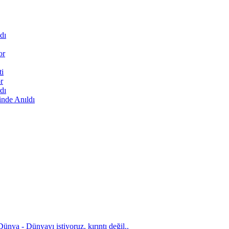
dı
or
ti
r
dı
inde Anıldı