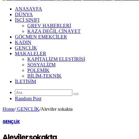
ANASAYFA
DÜNYA
İŞÇİ SINIFI
GREV HABERLERİ
KAZA DEĞİL CİNAYET
GÖÇMEN EMEKÇİLER
KADIN
GENÇLİK
MAKALELER
KAPİTALİZM ELEŞTİRİSİ
SOSYALİZM
POLEMİK
BİLİM-TEKNİK
ILETIŞIM
Random Post
Home
/
GENÇLİK
/
Aleviler sokakta
GENÇLİK
Aleviler sokakta