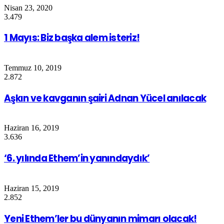
Nisan 23, 2020
3.479
1 Mayıs: Biz başka alem isteriz!
Temmuz 10, 2019
2.872
Aşkın ve kavganın şairi Adnan Yücel anılacak
Haziran 16, 2019
3.636
‘6. yılında Ethem’in yanındaydık’
Haziran 15, 2019
2.852
Yeni Ethem’ler bu dünyanın mimarı olacak!