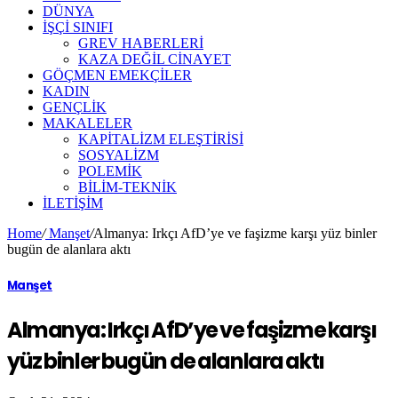
DÜNYA
İŞÇİ SINIFI
GREV HABERLERİ
KAZA DEĞİL CİNAYET
GÖÇMEN EMEKÇİLER
KADIN
GENÇLİK
MAKALELER
KAPİTALİZM ELEŞTİRİSİ
SOSYALİZM
POLEMİK
BİLİM-TEKNİK
ILETIŞIM
Home
/
Manşet
/
Almanya: Irkçı AfD’ye ve faşizme karşı yüz binler
bugün de alanlara aktı
Manşet
Almanya: Irkçı AfD’ye ve faşizme karşı
yüz binler bugün de alanlara aktı