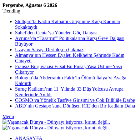
Perşembe, Ağustos 6 2026
Trending
Stuttgart’ta Kadın Katliamı Girişimine Karşı Kadınlar
Sokaktaydı
Sahel’den Ceuta’ya Yönelen Göç Dalgası
Avrupa’da “Tasarruf” Politikalarına Karşı Grev Dalgası
Büyüyor
Uzayan Savaş, Derinleşen Çıkmaz
Almanya’nın Hessen Eyaleti Kelkheim Şehrinde Kadın
Cinayeti
Fransız Burjuvazisi Fırsat Bu Fırsat, Yasa Üstüne Yasa
Çıkarıyor
Bologna’da Abderrahim Fakir’in Ölümü İtalya’yı Ayağa
Kaldırdı
Suruç Katliamı’nın 11. Yılında 33 Düş Yolcusu Avrupa
Kentlerinde Anıldı
COSMO ya Yönelik Tasfiye Girişimi ve Çok Dilliliğe Darbe
ABD’nin Gestapo’suna Dönüşen ICE’den Bir Katliam Daha
Menü
ANASAYFA