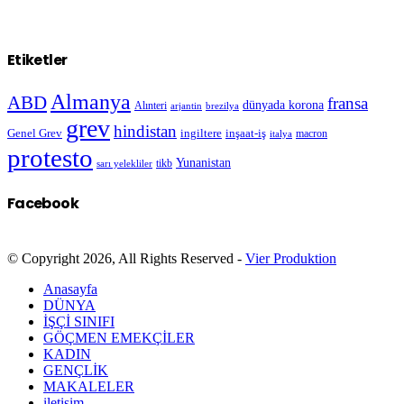
Etiketler
Almanya
ABD
fransa
dünyada korona
Alınteri
arjantin
brezilya
grev
hindistan
Genel Grev
inşaat-iş
ingiltere
macron
italya
protesto
Yunanistan
sarı yelekliler
tikb
Facebook
© Copyright 2026, All Rights Reserved -
Vier Produktion
Anasayfa
DÜNYA
İŞÇİ SINIFI
GÖÇMEN EMEKÇİLER
KADIN
GENÇLİK
MAKALELER
iletişim