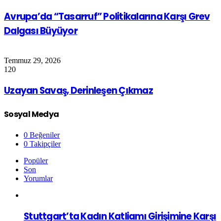
Avrupa’da “Tasarruf” Politikalarına Karşı Grev
Dalgası Büyüyor
Temmuz 29, 2026
120
Uzayan Savaş, Derinleşen Çıkmaz
Sosyal Medya
0
Beğeniler
0
Takipçiler
Popüler
Son
Yorumlar
Stuttgart’ta Kadın Katliamı Girişimine Karşı