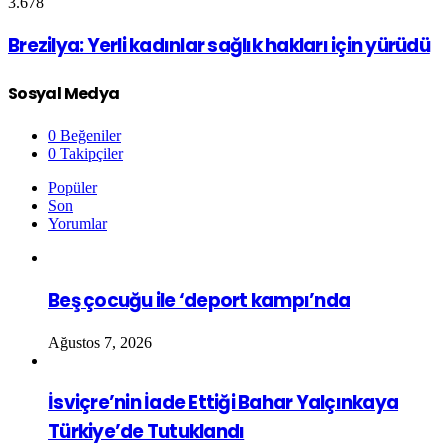
3.678
Brezilya: Yerli kadınlar sağlık hakları için yürüdü
Sosyal Medya
0
Beğeniler
0
Takipçiler
Popüler
Son
Yorumlar
Beş çocuğu ile ‘deport kampı’nda
Ağustos 7, 2026
İsviçre’nin İade Ettiği Bahar Yalçınkaya
Türkiye’de Tutuklandı