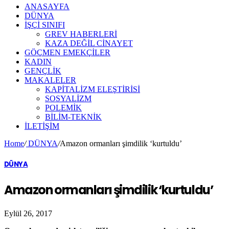
ANASAYFA
DÜNYA
İŞÇİ SINIFI
GREV HABERLERİ
KAZA DEĞİL CİNAYET
GÖÇMEN EMEKÇİLER
KADIN
GENÇLİK
MAKALELER
KAPİTALİZM ELEŞTİRİSİ
SOSYALİZM
POLEMİK
BİLİM-TEKNİK
ILETIŞIM
Home
/
DÜNYA
/
Amazon ormanları şimdilik ‘kurtuldu’
DÜNYA
Amazon ormanları şimdilik ‘kurtuldu’
Eylül 26, 2017