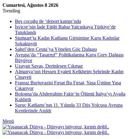
Cumartesi, Ağustos 8 2026
Trending
Beş çocuğu ile ‘deport kampı’nda
İsviçre’nin İade Ettiği Bahar Yalçınkaya Türkiye’de
Tutuklandı
Stuttgart’ta Kadın Katliamı Girişimine Karşı Kadınlar
Sokaktaydı
Sahel’den Ceuta’ya Yönelen Göç Dalgası
Avrupa’da “Tasarruf” Politikalarına Karşı Grev Dalgası
Büyüyor
Uzayan Savaş, Derinleşen Çıkmaz
Almanya’nın Hessen Eyaleti Kelkheim Şehrinde Kadın
Cinayeti
Fransız Burjuvazisi Fırsat Bu Fırsat, Yasa Üstüne Yasa
Çıkarıyor
Bologna’da Abderrahim Fakir’in Ölümü İtalya’yı Ayağa
Kaldırdı
Suruç Katliamı’nın 11. Yılında 33 Düş Yolcusu Avrupa
Kentlerinde Anıldı
Menü