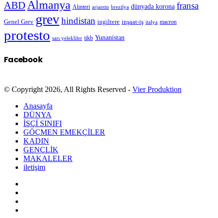
Almanya
ABD
fransa
dünyada korona
Alınteri
arjantin
brezilya
grev
hindistan
Genel Grev
inşaat-iş
ingiltere
macron
italya
protesto
Yunanistan
sarı yelekliler
tikb
Facebook
© Copyright 2026, All Rights Reserved -
Vier Produktion
Anasayfa
DÜNYA
İŞÇİ SINIFI
GÖÇMEN EMEKÇİLER
KADIN
GENÇLİK
MAKALELER
iletişim