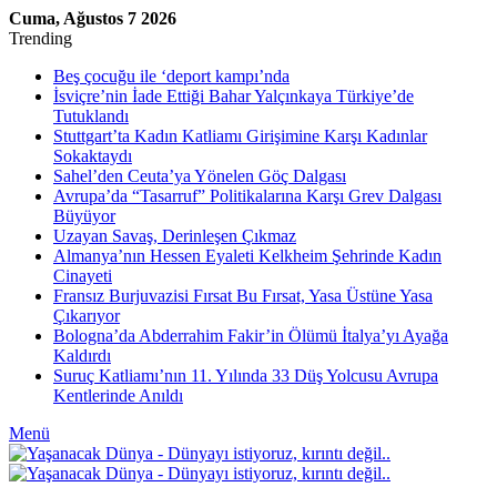
Cuma, Ağustos 7 2026
Trending
Beş çocuğu ile ‘deport kampı’nda
İsviçre’nin İade Ettiği Bahar Yalçınkaya Türkiye’de
Tutuklandı
Stuttgart’ta Kadın Katliamı Girişimine Karşı Kadınlar
Sokaktaydı
Sahel’den Ceuta’ya Yönelen Göç Dalgası
Avrupa’da “Tasarruf” Politikalarına Karşı Grev Dalgası
Büyüyor
Uzayan Savaş, Derinleşen Çıkmaz
Almanya’nın Hessen Eyaleti Kelkheim Şehrinde Kadın
Cinayeti
Fransız Burjuvazisi Fırsat Bu Fırsat, Yasa Üstüne Yasa
Çıkarıyor
Bologna’da Abderrahim Fakir’in Ölümü İtalya’yı Ayağa
Kaldırdı
Suruç Katliamı’nın 11. Yılında 33 Düş Yolcusu Avrupa
Kentlerinde Anıldı
Menü