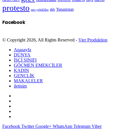
ingiltere
macron
italya
protesto
Yunanistan
sarı yelekliler
tikb
Facebook
© Copyright 2026, All Rights Reserved -
Vier Produktion
Anasayfa
DÜNYA
İŞÇİ SINIFI
GÖÇMEN EMEKÇİLER
KADIN
GENÇLİK
MAKALELER
iletişim
Facebook
Twitter
Google+
WhatsApp
Telegram
Viber