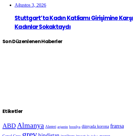
Ağustos 3, 2026
Stuttgart’ta Kadın Katliamı Girişimine Karşı
Kadınlar Sokaktaydı
Son Düzenlenen Haberler
Etiketler
Almanya
ABD
fransa
dünyada korona
Alınteri
arjantin
brezilya
grev
hindistan
Genel Grev
inşaat-iş