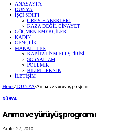
ANASAYFA
DÜNYA
İŞÇİ SINIFI
GREV HABERLERİ
KAZA DEĞİL CİNAYET
GÖÇMEN EMEKÇİLER
KADIN
GENÇLİK
MAKALELER
KAPİTALİZM ELEŞTİRİSİ
SOSYALİZM
POLEMİK
BİLİM-TEKNİK
ILETIŞIM
Home
/
DÜNYA
/
Anma ve yürüyüş programı
DÜNYA
Anma ve yürüyüş programı
Aralık 22, 2010