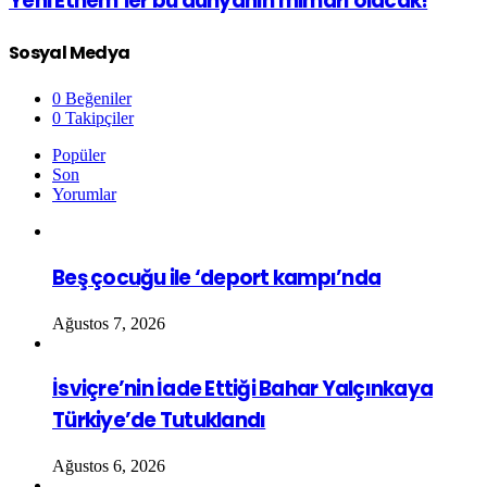
Yeni Ethem’ler bu dünyanın mimarı olacak!
Sosyal Medya
0
Beğeniler
0
Takipçiler
Popüler
Son
Yorumlar
Beş çocuğu ile ‘deport kampı’nda
Ağustos 7, 2026
İsviçre’nin İade Ettiği Bahar Yalçınkaya
Türkiye’de Tutuklandı
Ağustos 6, 2026