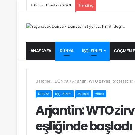
Cuma, Ağustos 7 2026
Trending
ANASAYFA
DÜNYA
İŞÇİ SINIFI
GÖÇMEN E
Home
/
DÜNYA
/
Arjantin: WTO zirvesi protestolar 
DÜNYA
İŞÇİ SINIFI
Manşet
Video
Arjantin: WTO zirv
eşliğinde başladı