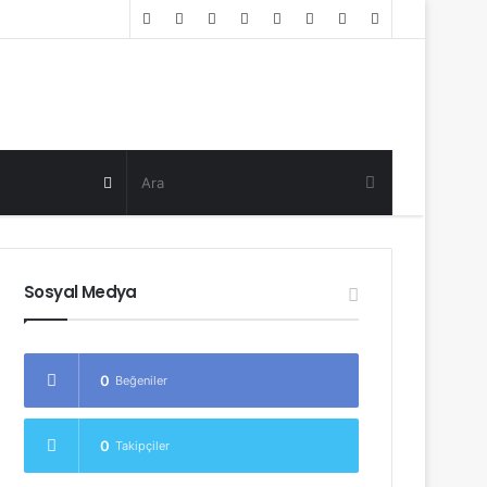
Random
Log
Sidebar
Post
in
Random
Post
Sosyal Medya
0
Beğeniler
0
Takipçiler