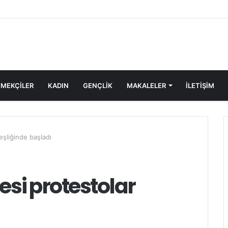
MEKÇİLER
KADIN
GENÇLİK
MAKALELER
ILETIŞIM
eşliğinde başladı
esi protestolar