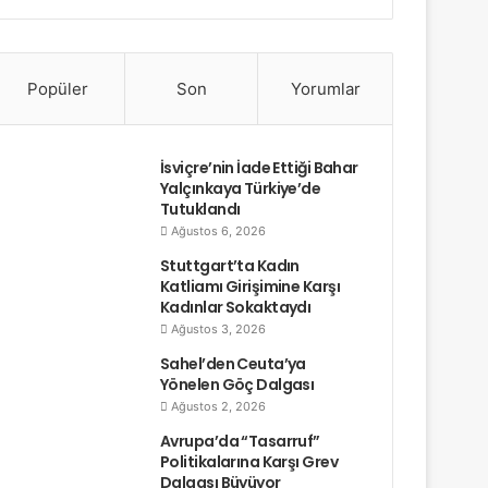
Popüler
Son
Yorumlar
İsviçre’nin İade Ettiği Bahar
Yalçınkaya Türkiye’de
Tutuklandı
Ağustos 6, 2026
Stuttgart’ta Kadın
Katliamı Girişimine Karşı
Kadınlar Sokaktaydı
Ağustos 3, 2026
Sahel’den Ceuta’ya
Yönelen Göç Dalgası
Ağustos 2, 2026
Avrupa’da “Tasarruf”
Politikalarına Karşı Grev
Dalgası Büyüyor