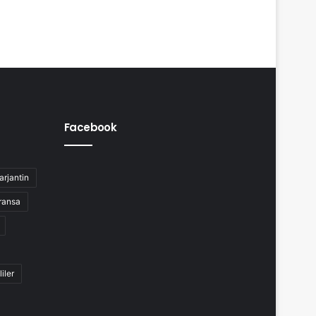
Facebook
arjantin
ransa
liler