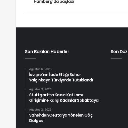
Hamburg’da başladı
Son Bakılan Haberler
Son Düz
Ağustos 6, 2026
İsviçre’nin İade Ettiği Bahar
Yalçınkaya Türkiye’de Tutuklandı
Ağustos 3, 2026
Stuttgart’ta Kadın Katliamı
Girişimine Karşı Kadınlar Sokaktaydı
Ağustos 2, 2026
Sahel’den Ceuta’ya Yönelen Göç
Dalgası