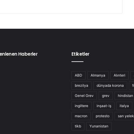
enlenen Haberler
Etiketler
ABD
Almanya
Alınteri
brezilya
dünyada korona
f
Genel Grev
grev
hindistan
ingiltere
inşaat-iş
italya
macron
protesto
sarı yelek
tikb
Yunanistan