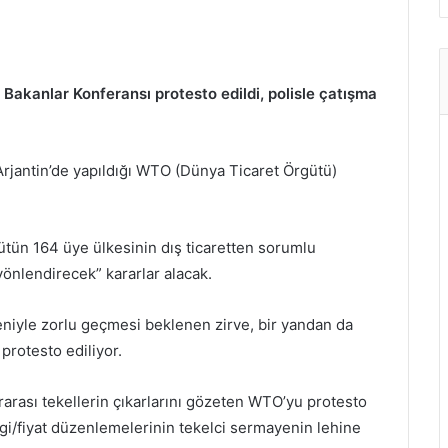
akanlar Konferansı protesto edildi, polisle çatışma
 Arjantin’de yapıldığı WTO (Dünya Ticaret Örgütü)
ütün 164 üye ülkesinin dış ticaretten sorumlu
yönlendirecek” kararlar alacak.
eniyle zorlu geçmesi beklenen zirve, bir yandan da
 protesto ediliyor.
rarası tekellerin çıkarlarını gözeten WTO’yu protesto
ergi/fiyat düzenlemelerinin tekelci sermayenin lehine