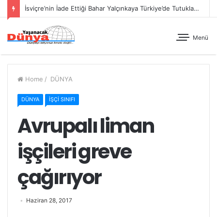
İsviçre’nin İade Ettiği Bahar Yalçınkaya Türkiye’de Tutuklandı
Menü
Home
/
DÜNYA
DÜNYA
İŞÇİ SINIFI
Avrupalı liman
işçileri greve
çağırıyor
Haziran 28, 2017