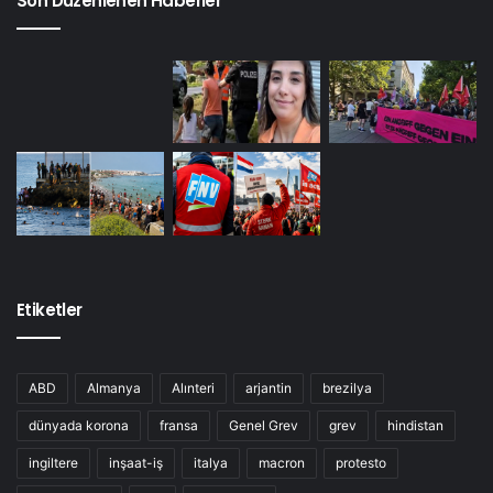
Son Düzenlenen Haberler
Etiketler
ABD
Almanya
Alınteri
arjantin
brezilya
dünyada korona
fransa
Genel Grev
grev
hindistan
ingiltere
inşaat-iş
italya
macron
protesto