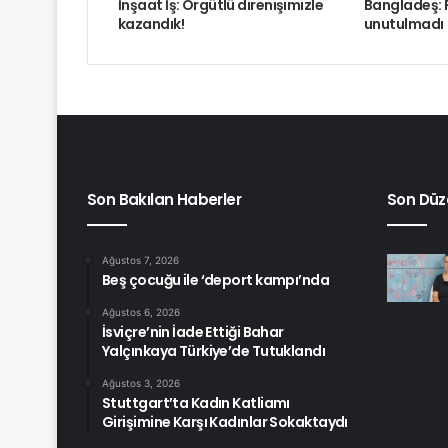
İnşaat İş: Örgütlü direnişimizle
Bangladeş: 
kazandık!
unutulmadı
Son Bakılan Haberler
Son Düz
Ağustos 7, 2026
Beş çocuğu ile ‘deport kampı’nda
Ağustos 6, 2026
İsviçre’nin İade Ettiği Bahar
Yalçınkaya Türkiye’de Tutuklandı
Ağustos 3, 2026
Stuttgart’ta Kadın Katliamı
Girişimine Karşı Kadınlar Sokaktaydı