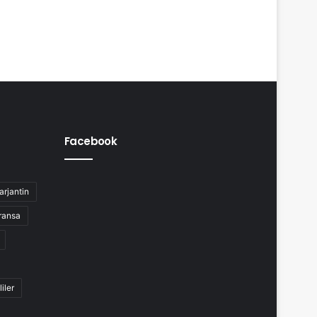
Facebook
arjantin
ransa
liler