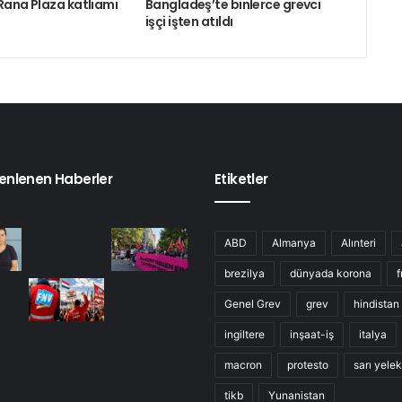
Rana Plaza katliamı
Bangladeş’te binlerce grevci
işçi işten atıldı
enlenen Haberler
Etiketler
ABD
Almanya
Alınteri
brezilya
dünyada korona
f
Genel Grev
grev
hindistan
ingiltere
inşaat-iş
italya
macron
protesto
sarı yelek
tikb
Yunanistan