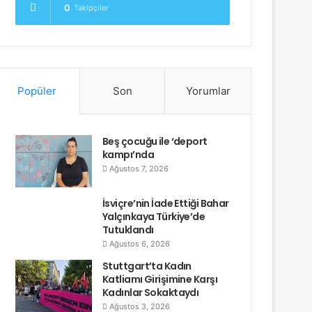
0
Takipçiler
Popüler
Son
Yorumlar
Beş çocuğu ile ‘deport
kampı’nda
Ağustos 7, 2026
İsviçre’nin İade Ettiği Bahar
Yalçınkaya Türkiye’de
Tutuklandı
Ağustos 6, 2026
Stuttgart’ta Kadın
Katliamı Girişimine Karşı
Kadınlar Sokaktaydı
Ağustos 3, 2026