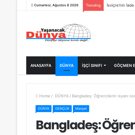
İsviçre’nin İad
Cumartesi, Ağustos 8 2026
Trending
ANASAYFA
DÜNYA
İŞÇİ SINIFI
GÖÇMEN E
Home
/
DÜNYA
/
Bangladeş: Öğrencilerin isyanı so
DÜNYA
GENÇLİK
Manşet
Bangladeş: Öğrenc