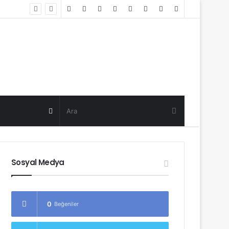
Random
Log
Sidebar
Post
in
Random
Post
Sosyal Medya
0
Beğeniler