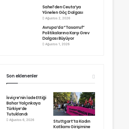
Sahel’den Ceuta’ya
Yönelen Göç Dalgası
Ağustos 2, 2026
Avrupa’da “Tasarruf”
Politikalarına Karşı Grev
Dalgası Büyüyor
Ağustos 1, 2026
Son eklenenler
İsviçre’nin İade Ettiği
Bahar Yalçınkaya
Türkiye’de
Tutuklandı
Ağustos 6, 2026
Stuttgart’ta Kadın
Katliamı Girişimine