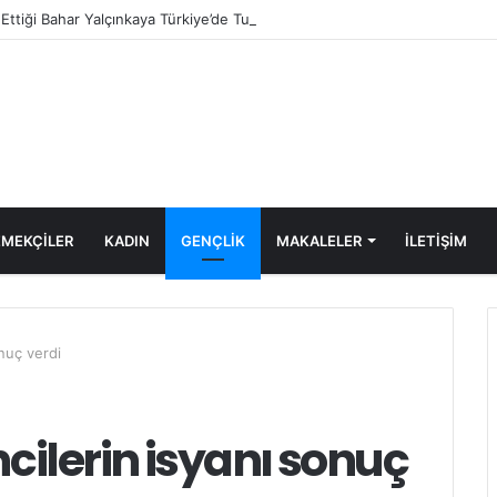
e Ettiği Bahar Yalçınkaya Türkiye’de Tutuklandı
MEKÇİLER
KADIN
GENÇLİK
MAKALELER
ILETIŞIM
nuç verdi
ilerin isyanı sonuç