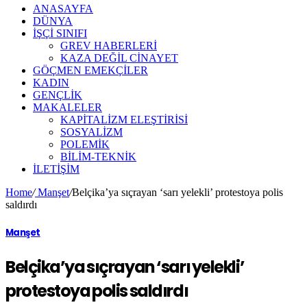
ANASAYFA
DÜNYA
İŞÇİ SINIFI
GREV HABERLERİ
KAZA DEĞİL CİNAYET
GÖÇMEN EMEKÇİLER
KADIN
GENÇLİK
MAKALELER
KAPİTALİZM ELEŞTİRİSİ
SOSYALİZM
POLEMİK
BİLİM-TEKNİK
ILETIŞIM
Home
/
Manşet
/
Belçika’ya sıçrayan ‘sarı yelekli’ protestoya polis
saldırdı
Manşet
Belçika’ya sıçrayan ‘sarı yelekli’
protestoya polis saldırdı