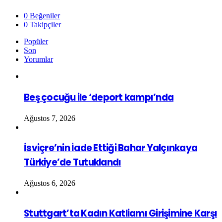
0
Beğeniler
0
Takipçiler
Popüler
Son
Yorumlar
Beş çocuğu ile ‘deport kampı’nda
Ağustos 7, 2026
İsviçre’nin İade Ettiği Bahar Yalçınkaya
Türkiye’de Tutuklandı
Ağustos 6, 2026
Stuttgart’ta Kadın Katliamı Girişimine Karşı