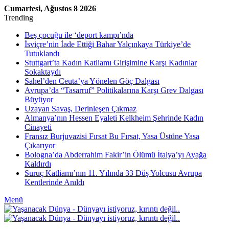
Cumartesi, Ağustos 8 2026
Trending
Beş çocuğu ile ‘deport kampı’nda
İsviçre’nin İade Ettiği Bahar Yalçınkaya Türkiye’de
Tutuklandı
Stuttgart’ta Kadın Katliamı Girişimine Karşı Kadınlar
Sokaktaydı
Sahel’den Ceuta’ya Yönelen Göç Dalgası
Avrupa’da “Tasarruf” Politikalarına Karşı Grev Dalgası
Büyüyor
Uzayan Savaş, Derinleşen Çıkmaz
Almanya’nın Hessen Eyaleti Kelkheim Şehrinde Kadın
Cinayeti
Fransız Burjuvazisi Fırsat Bu Fırsat, Yasa Üstüne Yasa
Çıkarıyor
Bologna’da Abderrahim Fakir’in Ölümü İtalya’yı Ayağa
Kaldırdı
Suruç Katliamı’nın 11. Yılında 33 Düş Yolcusu Avrupa
Kentlerinde Anıldı
Menü