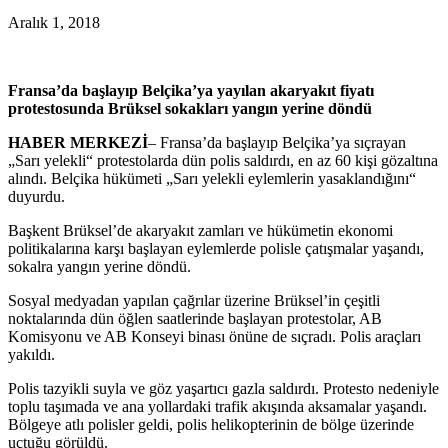
Aralık 1, 2018
Fransa’da başlayıp Belçika’ya yayılan akaryakıt fiyatı
protestosunda Brüksel sokakları yangın yerine döndü
HABER MERKEZİ
– Fransa’da başlayıp Belçika’ya sıçrayan
„Sarı yelekli“ protestolarda dün polis saldırdı, en az 60 kişi gözaltına
alındı. Belçika hükümeti „Sarı yelekli eylemlerin yasaklandığını“
duyurdu.
Başkent Brüksel’de akaryakıt zamları ve hükümetin ekonomi
politikalarına karşı başlayan eylemlerde polisle çatışmalar yaşandı,
sokalra yangın yerine döndü.
Sosyal medyadan yapılan çağrılar üzerine Brüksel’in çeşitli
noktalarında dün öğlen saatlerinde başlayan protestolar, AB
Komisyonu ve AB Konseyi binası önüne de sıçradı. Polis araçları
yakıldı.
Polis tazyikli suyla ve göz yaşartıcı gazla saldırdı. Protesto nedeniyle
toplu taşımada ve ana yollardaki trafik akışında aksamalar yaşandı.
Bölgeye atlı polisler geldi, polis helikopterinin de bölge üzerinde
uçtuğu görüldü.