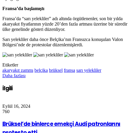
Fransa’da başlamıştı
Fransa’da “sarı yelekliler” adı altında örgütlenenler, son bir yılda
akaryakıt fiyatlarının yüzde 20’den fazla artması üzerine bir süredir
ülke genelinde gösteri düzenliyor.
Sarı yelekliler daha önce Belçika’nın Fransızca konuşulan Valon
Bölgesi’nde de protestolar düzenlemişlerdi.
Etiketler
akaryakıt zammı
belçika
brüksel
fransa
sarı yelekliler
Daha fazlası
İlgili
Eylül 16, 2024
760
Brüksel’de binlerce emekçi Audi patronlarını
protesto etti