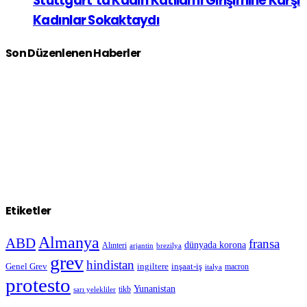
Stuttgart’ta Kadın Katliamı Girişimine Karşı
Kadınlar Sokaktaydı
Son Düzenlenen Haberler
Etiketler
Almanya
ABD
fransa
dünyada korona
Alınteri
arjantin
brezilya
grev
hindistan
Genel Grev
inşaat-iş
ingiltere
macron
italya
protesto
Yunanistan
sarı yelekliler
tikb