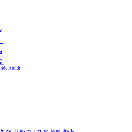
dı
or
ti
r
dı
inde Anıldı