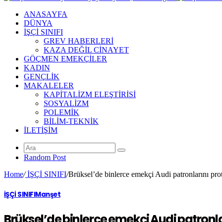
ANASAYFA
DÜNYA
İŞÇİ SINIFI
GREV HABERLERİ
KAZA DEĞİL CİNAYET
GÖÇMEN EMEKÇİLER
KADIN
GENÇLİK
MAKALELER
KAPİTALİZM ELEŞTİRİSİ
SOSYALİZM
POLEMİK
BİLİM-TEKNİK
ILETIŞIM
Random Post
Home
/
İŞÇİ SINIFI
/
Brüksel’de binlerce emekçi Audi patronlarını prot
İŞÇİ SINIFI
Manşet
Brüksel’de binlerce emekçi Audi patronlar