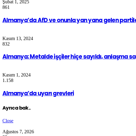
Şubat 1, 2025
861
Almanya’da AfD ve onunla yan yana gelen partile
Kasım 13, 2024
832
Almanya: Metalde işçiler hiçe sayıldı, anlaşma s
Kasım 1, 2024
1.158
Almanya’da uyarı grevleri
Ayrıca bak..
Close
Ağustos 7, 2026