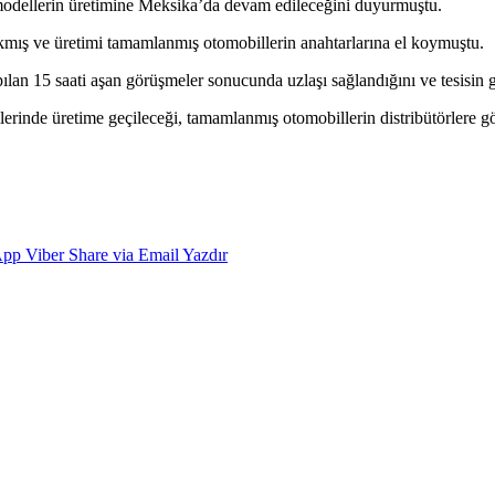
modellerin üretimine Meksika’da devam edileceğini
duyurmuştu
.
kmış ve üretimi tamamlanmış otomobillerin anahtarlarına el koymuştu.
pılan
15 saati aşan
görüşmeler sonucunda uzlaşı sağlandığını ve tesisin 
inde üretime geçileceği, tamamlanmış otomobillerin distribütörlere gön
App
Viber
Share via Email
Yazdır