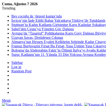
Cuma, Ağustos 7 2026
Trending
Beş çocuğu ile ‘deport kampı’nda
İsviçre’nin İade Ettiği Bahar Yalçınkaya Türkiye’de Tutuklandı
Stuttgart’ta Kadın Katliamı Girişimine Karşı Kadınlar Sokaktay
Sahel’den Ceuta’ya Yönelen Göç Dalgası
Avrupa’da “Tasarruf” Politikalarına Karşı Grev Dalgası Büyüy
Uzayan Savaş, Derinleşen Çıkmaz
Almanya’nın Hessen Eyaleti Kelkheim Şehrinde Kadın Cinaye
Fransız Burjuvazisi Fırsat Bu Fırsat, Yasa Üstüne Yasa Çıkarıyo
Bologna’da Abderrahim Fakir’in Ölümü İtalya’yı Ayağa Kaldır
Suruç Katliamı’nın 11. Yılında 33 Düş Yolcusu Avrupa Kentler
Sidebar
Log in
Random Post
Menü