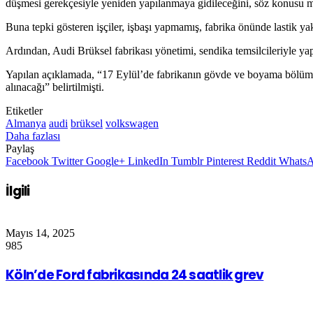
düşmesi
gerekçesiyle
yeniden yapılanmaya gidileceğini, söz konusu 
Bu
na tepki gösteren işçiler,
işbaşı yapmamış, fabrika önünde lastik ya
Ardından, Audi Brüksel fabrikası yönetimi, sendika temsilcileriyle ya
Yapılan a
çıklamada, “17 Eylül’de fabrikanın gövde ve boyama bölümler
alınacağ
ı”
belirtilmişti
.
Etiketler
Almanya
audi
brüksel
volkswagen
Daha fazlası
Paylaş
Facebook
Twitter
Google+
LinkedIn
Tumblr
Pinterest
Reddit
Whats
İlgili
Mayıs 14, 2025
985
Köln’de Ford fabrikasında 24 saatlik grev