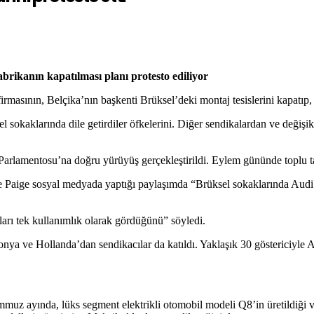
brikanın kapatılması planı protesto ediliyor
asının, Belçika’nın başkenti Brüksel’deki montaj tesislerini kapatıp, 
l sokaklarında dile getirdiler öfkelerini. Diğer sendikalardan ve değiş
pa Parlamentosu’na doğru yürüyüş gerçekleştirildi. Eylem gününde toplu
Le Paige sosyal medyada yaptığı paylaşımda “Brüksel sokaklarında Audi iş
ları tek kullanımlık olarak gördüğünü” söyledi.
onya ve Hollanda’dan sendikacılar da katıldı. Yaklaşık 30 göstericiyl
mmuz ayında, lüks segment elektrikli otomobil modeli Q8’in üretildiği ve 