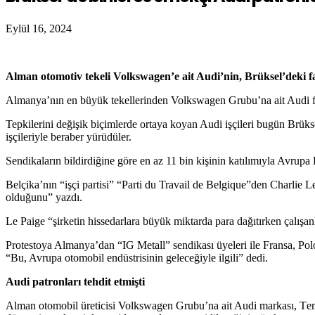
Eylül 16, 2024
Alman otomotiv tekeli Volkswagen’e ait Audi’nin, Brüksel’deki fa
Almanya’nın en büyük tekellerinden Volkswagen Grubu’na ait Audi firm
Tepkilerini değişik biçimlerde ortaya koyan Audi işçileri bugün Brükse
işçileriyle beraber yürüdüler.
Sendikaların bildirdiğine göre en az 11 bin kişinin katılımıyla Avru
Belçika’nın “işçi partisi” “Parti du Travail de Belgique”den Charlie 
olduğunu” yazdı.
Le Paige “şirketin hissedarlara büyük miktarda para dağıtırken çalışan
Protestoya Almanya’dan “IG Metall” sendikası üyeleri ile Fransa, Pol
“Bu, Avrupa otomobil endüstrisinin geleceğiyle ilgili” dedi.
Audi patronları tehdit etmişti
Alman otomobil üreticisi Volkswagen Grubu’na ait Audi markası,
T
e