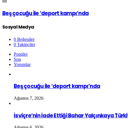
88
Beş çocuğu ile ‘deport kampı’nda
Sosyal Medya
0
Beğeniler
0
Takipçiler
Popüler
Son
Yorumlar
Beş çocuğu ile ‘deport kampı’nda
Ağustos 7, 2026
İsviçre’nin İade Ettiği Bahar Yalçınkaya Türk
Ağustos 6, 2026