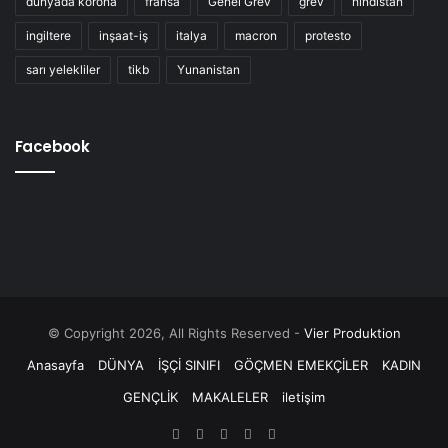
dünyada korona
fransa
Genel Grev
grev
hindistan
ingiltere
inşaat-iş
italya
macron
protesto
sarı yelekliler
tikb
Yunanistan
Facebook
© Copyright 2026, All Rights Reserved -
Vier Produktion
Anasayfa
DÜNYA
İŞÇİ SINIFI
GÖÇMEN EMEKÇİLER
KADIN
GENÇLİK
MAKALELER
iletişim