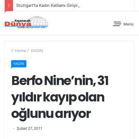
Stuttgart’ta Kadın Katliamı Girişimine Karşı Kadınlar Sokaktaydı
Menü
Home
/
KADIN
KADIN
Berfo Nine’nin, 31
yıldır kayıp olan
oğlunu arıyor
Şubat 27, 2011