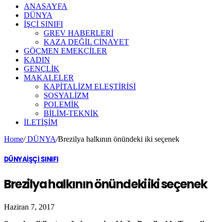
ANASAYFA
DÜNYA
İŞÇİ SINIFI
GREV HABERLERİ
KAZA DEĞİL CİNAYET
GÖÇMEN EMEKÇİLER
KADIN
GENÇLİK
MAKALELER
KAPİTALİZM ELEŞTİRİSİ
SOSYALİZM
POLEMİK
BİLİM-TEKNİK
ILETIŞIM
Home
/
DÜNYA
/
Brezilya halkının önündeki iki seçenek
DÜNYA
İŞÇİ SINIFI
Brezilya halkının önündeki iki seçenek
Haziran 7, 2017