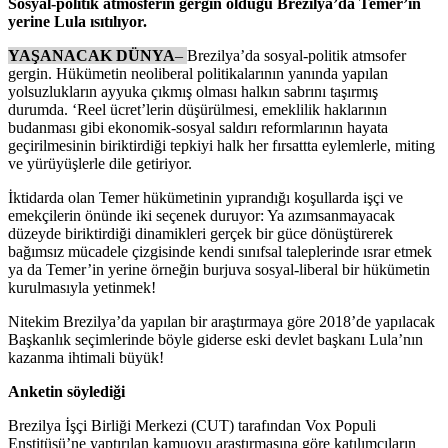
Sosyal-politik atmosferin gergin olduğu Brezilya’da Temer’in
yerine Lula ısıtılıyor.
YAŞANACAK DÜNYA
–
Brezilya’da sosyal-politik atmsofer
gergin. Hükümetin neoliberal politikalarının yanında yapılan
yolsuzlukların ayyuka çıkmış olması halkın sabrını taşırmış
durumda. ‘Reel ücret’lerin düşürülmesi, emeklilik haklarının
budanması gibi ekonomik-sosyal saldırı reformlarının hayata
geçirilmesinin biriktirdiği tepkiyi halk her fırsattta eylemlerle, miting
ve yürüyüşlerle dile getiriyor.
İktidarda olan Temer hükümetinin yıprandığı koşullarda işçi ve
emekçilerin önünde iki seçenek duruyor: Ya azımsanmayacak
düzeyde biriktirdiği dinamikleri gerçek bir güce dönüştürerek
bağımsız mücadele çizgisinde kendi sınıfsal taleplerinde ısrar etmek
ya da Temer’in yerine örneğin burjuva sosyal-liberal bir hükümetin
kurulmasıyla yetinmek!
Nitekim Brezilya’da yapılan bir araştırmaya göre 2018’de yapılacak
Başkanlık seçimlerinde böyle giderse eski devlet başkanı Lula’nın
kazanma ihtimali büyük!
Anketin söylediği
Brezilya İşçi Birliği Merkezi (CUT) tarafından Vox Populi
Enstitüsü’ne yaptırılan kamuoyu araştırmasına göre katılımcıların