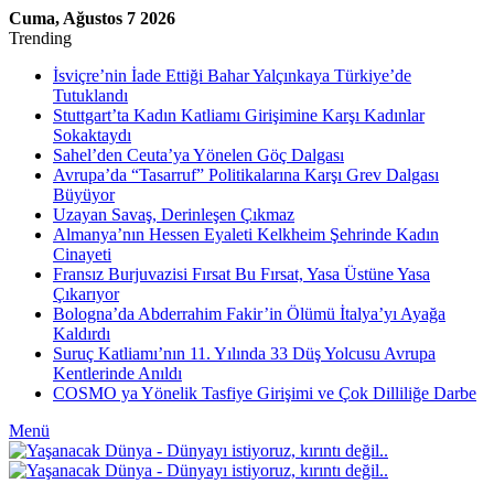
Cuma, Ağustos 7 2026
Trending
İsviçre’nin İade Ettiği Bahar Yalçınkaya Türkiye’de
Tutuklandı
Stuttgart’ta Kadın Katliamı Girişimine Karşı Kadınlar
Sokaktaydı
Sahel’den Ceuta’ya Yönelen Göç Dalgası
Avrupa’da “Tasarruf” Politikalarına Karşı Grev Dalgası
Büyüyor
Uzayan Savaş, Derinleşen Çıkmaz
Almanya’nın Hessen Eyaleti Kelkheim Şehrinde Kadın
Cinayeti
Fransız Burjuvazisi Fırsat Bu Fırsat, Yasa Üstüne Yasa
Çıkarıyor
Bologna’da Abderrahim Fakir’in Ölümü İtalya’yı Ayağa
Kaldırdı
Suruç Katliamı’nın 11. Yılında 33 Düş Yolcusu Avrupa
Kentlerinde Anıldı
COSMO ya Yönelik Tasfiye Girişimi ve Çok Dilliliğe Darbe
Menü