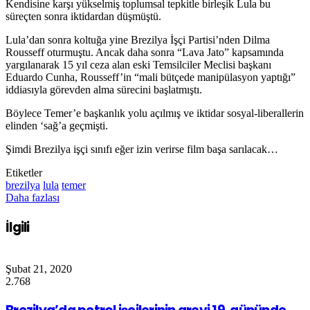
Kendisine karşı yükselmiş toplumsal tepkitle birleşik Lula bu
süreçten sonra iktidardan düşmüştü.
Lula’dan sonra koltuğa yine Brezilya İşçi Partisi’nden Dilma
Rousseff oturmuştu. Ancak daha sonra “Lava Jato” kapsamında
yargılanarak 15 yıl ceza alan eski Temsilciler Meclisi başkanı
Eduardo Cunha, Rousseff’in “mali bütçede manipülasyon yaptığı”
iddiasıyla görevden alma sürecini başlatmıştı.
Böylece Temer’e başkanlık yolu açılmış ve iktidar sosyal-liberallerin
elinden ‘sağ’a geçmişti.
Şimdi Brezilya işçi sınıfı eğer izin verirse film başa sarılacak…
Etiketler
brezilya
lula
temer
Daha fazlası
İlgili
Şubat 21, 2020
2.768