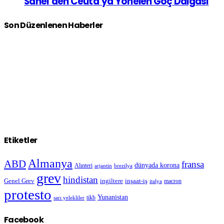
Sahel’den Ceuta’ya Yönelen Göç Dalgası
Son Düzenlenen Haberler
Etiketler
Almanya
ABD
fransa
dünyada korona
Alınteri
arjantin
brezilya
grev
hindistan
Genel Grev
inşaat-iş
ingiltere
macron
italya
protesto
Yunanistan
sarı yelekliler
tikb
Facebook