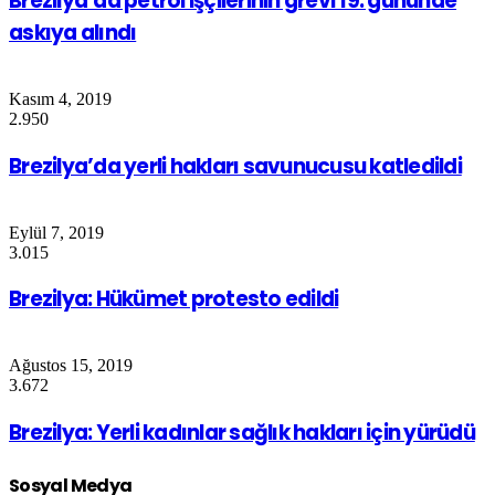
Brezilya’da petrol işçilerinin grevi 19. gününde
askıya alındı
Kasım 4, 2019
2.950
Brezilya’da yerli hakları savunucusu katledildi
Eylül 7, 2019
3.015
Brezilya: Hükümet protesto edildi
Ağustos 15, 2019
3.672
Brezilya: Yerli kadınlar sağlık hakları için yürüdü
Sosyal Medya