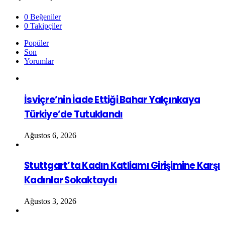
0
Beğeniler
0
Takipçiler
Popüler
Son
Yorumlar
İsviçre’nin İade Ettiği Bahar Yalçınkaya
Türkiye’de Tutuklandı
Ağustos 6, 2026
Stuttgart’ta Kadın Katliamı Girişimine Karşı
Kadınlar Sokaktaydı
Ağustos 3, 2026