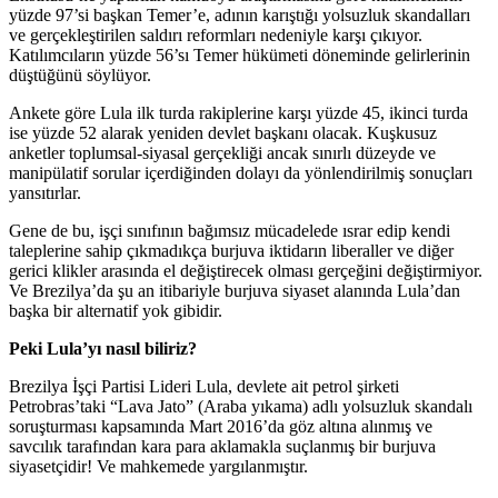
yüzde 97’si başkan Temer’e, adının karıştığı yolsuzluk skandalları
ve gerçekleştirilen saldırı reformları nedeniyle karşı çıkıyor.
Katılımcıların yüzde 56’sı Temer hükümeti döneminde gelirlerinin
düştüğünü söylüyor.
Ankete göre Lula ilk turda rakiplerine karşı yüzde 45, ikinci turda
ise yüzde 52 alarak yeniden devlet başkanı olacak. Kuşkusuz
anketler toplumsal-siyasal gerçekliği ancak sınırlı düzeyde ve
manipülatif sorular içerdiğinden dolayı da yönlendirilmiş sonuçları
yansıtırlar.
Gene de bu, işçi sınıfının bağımsız mücadelede ısrar edip kendi
taleplerine sahip çıkmadıkça burjuva iktidarın liberaller ve diğer
gerici klikler arasında el değiştirecek olması gerçeğini değiştirmiyor.
Ve Brezilya’da şu an itibariyle burjuva siyaset alanında Lula’dan
başka bir alternatif yok gibidir.
Peki Lula’yı nasıl biliriz?
Brezilya İşçi Partisi Lideri Lula, devlete ait petrol şirketi
Petrobras’taki “Lava Jato” (Araba yıkama) adlı yolsuzluk skandalı
soruşturması kapsamında Mart 2016’da göz altına alınmış ve
savcılık tarafından kara para aklamakla suçlanmış bir burjuva
siyasetçidir! Ve mahkemede yargılanmıştır.