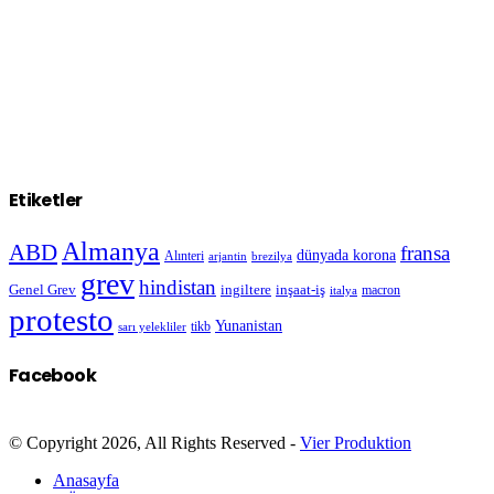
Etiketler
Almanya
ABD
fransa
dünyada korona
Alınteri
arjantin
brezilya
grev
hindistan
Genel Grev
inşaat-iş
ingiltere
macron
italya
protesto
Yunanistan
sarı yelekliler
tikb
Facebook
© Copyright 2026, All Rights Reserved -
Vier Produktion
Anasayfa