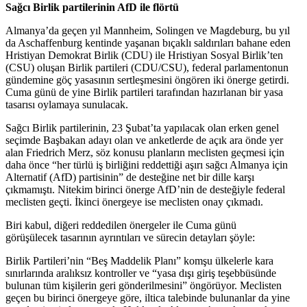
Sağcı Birlik partilerinin AfD ile flörtü
Almanya’da geçen yıl Mannheim, Solingen ve Magdeburg, bu yıl
da Aschaffenburg kentinde yaşanan bıçaklı saldırıları bahane eden
Hristiyan Demokrat Birlik (CDU) ile Hristiyan Sosyal Birlik’ten
(CSU) oluşan Birlik partileri (CDU/CSU), federal parlamentonun
gündemine göç yasasının sertleşmesini öngören iki önerge getirdi.
Cuma günü de yine Birlik partileri tarafından hazırlanan bir yasa
tasarısı oylamaya sunulacak.
Sağcı Birlik partilerinin, 23 Şubat’ta yapılacak olan erken genel
seçimde Başbakan adayı olan ve anketlerde de açık ara önde yer
alan Friedrich Merz, söz konusu planların meclisten geçmesi için
daha önce “her türlü iş birliğini reddettiği aşırı sağcı Almanya için
Alternatif (AfD) partisinin” de desteğine net bir dille karşı
çıkmamıştı. Nitekim birinci önerge AfD’nin de desteğiyle federal
meclisten geçti. İkinci önergeye ise meclisten onay çıkmadı.
Biri kabul, diğeri reddedilen önergeler ile Cuma günü
görüşülecek tasarının ayrıntıları ve sürecin detayları şöyle:
Birlik Partileri’nin “Beş Maddelik Planı” komşu ülkelerle kara
sınırlarında aralıksız kontroller ve “yasa dışı giriş teşebbüsünde
bulunan tüm kişilerin geri gönderilmesini” öngörüyor. Meclisten
geçen bu birinci önergeye göre, iltica talebinde bulunanlar da yine