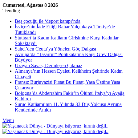
Cumartesi, Ağustos 8 2026
Trending
Beş çocuğu ile ‘deport kampı’nda
İsviçre’nin İade Ettiği Bahar Yalçınkaya Türkiye’de
Tutuklandı
Stuttgart’ta Kadın Katliamı Girişimine Karşı Kadınlar
Sokaktaydı
Sahel’den Ceuta’ya Yönelen Göç Dalgası
Avrupa’da “Tasarruf” Politikalarına Karşı Grev Dalgası
Büyüyor
Uzayan Savaş, Derinleşen Çıkmaz
Almanya’nın Hessen Eyaleti Kelkheim Şehrinde Kadın
Cinayeti
Fransız Burjuvazisi Fırsat Bu Fırsat, Yasa Üstüne Yasa
Çıkarıyor
Bologna’da Abderrahim Fakir’in Ölümü İtalya’yı Ayağa
Kaldırdı
Suruç Katliamı’nın 11. Yılında 33 Düş Yolcusu Avrupa
Kentlerinde Anıldı
Menü