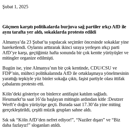
Şubat 1, 2025
Göçmen karşıtı politikalarda burjuva sağ partiler ırkçı AfD ile
aynı tarafta yer aldı, sokaklarda protesto edildi
Almanya’da 23 Şubat’ta yapılacak seçimler öncesinde sokaklar yine
hareketlendi. Oylarını arttırarak ikinci sıraya yerleşen ırkçı parti
AfD’ye karşı, geçtiğimiz hafta sonunda bir çok kentte yürüyüşler ve
mitingler organize edilmişti.
Bugün ise, yine Almanya’nın bir çok kentinde, CDU/CSU ve
FDP’nin, mülteci politikalarında AfD ile ortaklaşmaya yönelmesinin
yarattığı tepkiyle yüz binler sokağa çıktı, faşist partiyle olası ittifak
çabalarını protesto etti.
Köln’deki gösteriye on binlerce antifaşist katılım sağladı.
Heumarkt’ta saat 16’da başlayan mitingin ardından kitle :Deutzer
Werft’e doğru yürüyüşe geçti. Burada saat 17.30’da yine miting
gerçekleştirildi, çeşitli müzik grupları sahne aldı.
Sık sık “Köln AfD’den nefret ediyor!”, “Naziler dışarı” ve “Biz
daha fazlayız!” sloganları atıldı.