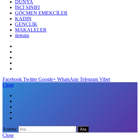
DÜNYA
İŞÇİ SINIFI
GÖÇMEN EMEKÇİLER
KADIN
GENÇLİK
MAKALELER
iletişim
Facebook
Twitter
Google+
WhatsApp
Telegram
Viber
Close
Arama:
Close