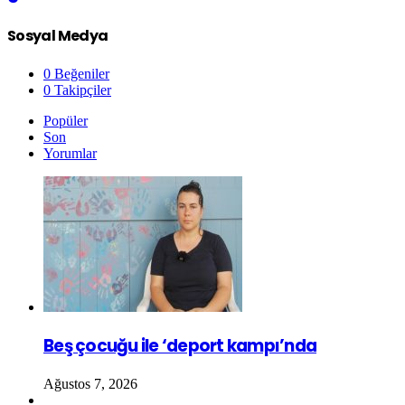
Sosyal Medya
0
Beğeniler
0
Takipçiler
Popüler
Son
Yorumlar
Beş çocuğu ile ‘deport kampı’nda
Ağustos 7, 2026