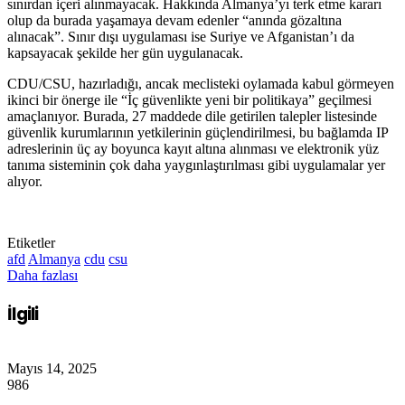
sınırdan içeri alınmayacak. Hakkında Almanya’yı terk etme kararı
olup da burada yaşamaya devam edenler “anında gözaltına
alınacak”. Sınır dışı uygulaması ise Suriye ve Afganistan’ı da
kapsayacak şekilde her gün uygulanacak.
CDU/CSU, hazırladığı, ancak meclisteki oylamada kabul görmeyen
ikinci bir önerge ile “İç güvenlikte yeni bir politikaya” geçilmesi
amaçlanıyor. Burada, 27 maddede dile getirilen talepler listesinde
güvenlik kurumlarının yetkilerinin güçlendirilmesi, bu bağlamda IP
adreslerinin üç ay boyunca kayıt altına alınması ve elektronik yüz
tanıma sisteminin çok daha yaygınlaştırılması gibi uygulamalar yer
alıyor.
Etiketler
afd
Almanya
cdu
csu
Daha fazlası
İlgili
Mayıs 14, 2025
986