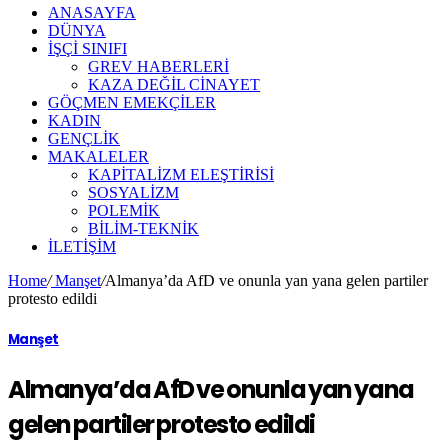
ANASAYFA
DÜNYA
İŞÇİ SINIFI
GREV HABERLERİ
KAZA DEĞİL CİNAYET
GÖÇMEN EMEKÇİLER
KADIN
GENÇLİK
MAKALELER
KAPİTALİZM ELEŞTİRİSİ
SOSYALİZM
POLEMİK
BİLİM-TEKNİK
ILETIŞIM
Home
/
Manşet
/
Almanya’da AfD ve onunla yan yana gelen partiler
protesto edildi
Manşet
Almanya’da AfD ve onunla yan yana
gelen partiler protesto edildi