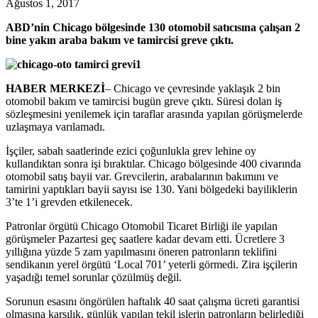
Ağustos 1, 2017
ABD’nin Chicago bölgesinde 130 otomobil satıcısına çalışan 2
bine yakın araba bakım ve tamircisi greve çıktı.
HABER MERKEZİ
– Chicago ve çevresinde yaklaşık 2 bin
otomobil bakım ve tamircisi bugün greve çıktı. Süresi dolan iş
sözleşmesini yenilemek için taraflar arasında yapılan görüşmelerde
uzlaşmaya varılamadı.
İşçiler, sabah saatlerinde ezici çoğunlukla grev lehine oy
kullandıktan sonra işi bıraktılar. Chicago bölgesinde 400 civarında
otomobil satış bayii var. Grevcilerin, arabalarının bakımını ve
tamirini yaptıkları bayii sayısı ise 130. Yani bölgedeki bayiliklerin
3’te 1’i grevden etkilenecek.
Patronlar örgütü Chicago Otomobil Ticaret Birliği ile yapılan
görüşmeler Pazartesi geç saatlere kadar devam etti. Ücretlere 3
yıllığına yüzde 5 zam yapılmasını öneren patronların teklifini
sendikanın yerel örgütü ‘Local 701’ yeterli görmedi. Zira işçilerin
yaşadığı temel sorunlar çözülmüş değil.
Sorunun esasını öngörülen haftalık 40 saat çalışma ücreti garantisi
olmasına karşılık, günlük yapılan tekil işlerin patronların belirlediği