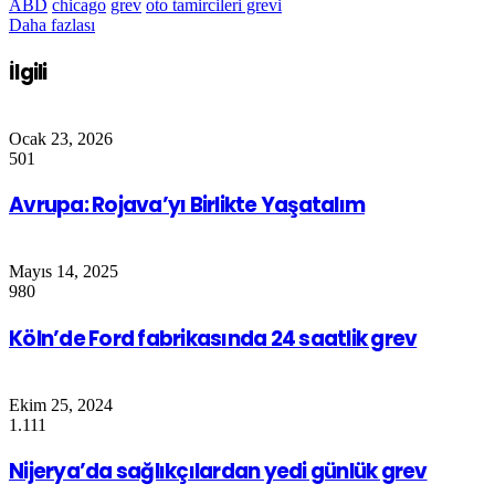
ABD
chicago
grev
oto tamircileri grevi
Daha fazlası
İlgili
Ocak 23, 2026
501
Avrupa: Rojava’yı Birlikte Yaşatalım
Mayıs 14, 2025
980
Köln’de Ford fabrikasında 24 saatlik grev
Ekim 25, 2024
1.111
Nijerya’da sağlıkçılardan yedi günlük grev