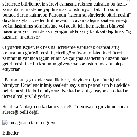
sürelerde bitirilemeyip süreyi aşmasına rağmen çalışılan bu fazla-
zamanlar için ödeme yapılmaması oluşturuyor. Tabii bu sorun
burada durup kalmıyor. Patronun “işlerin şu sürelerde bitirilmesini“
dayatmasıyla -ücretlendirilmeyen!- uzayan çalışma saatleri emeğin
yoğunlaştırılmış sömürüsüne yol açtığı için hem işçinin bünyesi
hasar görüyor hem de aşırı yorgunlukla karışık dikkat dağılması “iş
kazaları“nı artırıyor.
O yüzden işçiler, tek başına ücretlerde yapılacak oransal artış
konusunun görüşülmesini yeterli görmüyorlar. İstedikleri ücret
zammının yanında işgünlerinin ve çalışma saatlerinin düzenli hale
getirilmesini ve bu konunun güvenceye kavuşturulmasını talep
ediyorlar.
“Patron bu iş şu kadar saattlik bir iş, deyince o iş o süre içinde
bitmiyor. Ücretlendirilmiş saatlerin sayısının patronların bu şekilde
belirlemesini kabul etmiyoruz. Ne kadar saat çalışıyorsak o kadar
ücret almalıyız“ diyorlar.
Sendika “anlaşma o kadar uzak değil“ diyorsa da grevin ne kadar
süreceği belli değil.
Etiketler