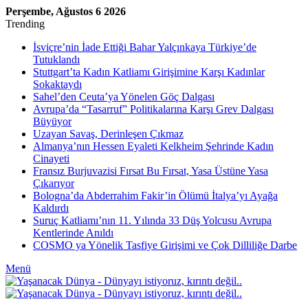
Perşembe, Ağustos 6 2026
Trending
İsviçre’nin İade Ettiği Bahar Yalçınkaya Türkiye’de
Tutuklandı
Stuttgart’ta Kadın Katliamı Girişimine Karşı Kadınlar
Sokaktaydı
Sahel’den Ceuta’ya Yönelen Göç Dalgası
Avrupa’da “Tasarruf” Politikalarına Karşı Grev Dalgası
Büyüyor
Uzayan Savaş, Derinleşen Çıkmaz
Almanya’nın Hessen Eyaleti Kelkheim Şehrinde Kadın
Cinayeti
Fransız Burjuvazisi Fırsat Bu Fırsat, Yasa Üstüne Yasa
Çıkarıyor
Bologna’da Abderrahim Fakir’in Ölümü İtalya’yı Ayağa
Kaldırdı
Suruç Katliamı’nın 11. Yılında 33 Düş Yolcusu Avrupa
Kentlerinde Anıldı
COSMO ya Yönelik Tasfiye Girişimi ve Çok Dilliliğe Darbe
Menü