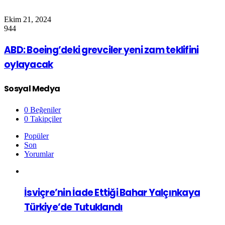
Ekim 21, 2024
944
ABD: Boeing’deki grevciler yeni zam teklifini
oylayacak
Sosyal Medya
0
Beğeniler
0
Takipçiler
Popüler
Son
Yorumlar
İsviçre’nin İade Ettiği Bahar Yalçınkaya
Türkiye’de Tutuklandı