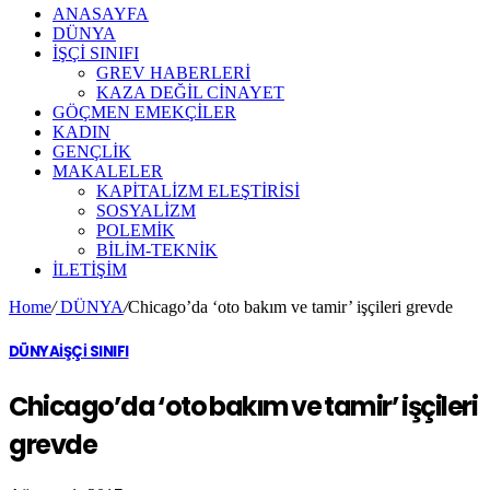
ANASAYFA
DÜNYA
İŞÇİ SINIFI
GREV HABERLERİ
KAZA DEĞİL CİNAYET
GÖÇMEN EMEKÇİLER
KADIN
GENÇLİK
MAKALELER
KAPİTALİZM ELEŞTİRİSİ
SOSYALİZM
POLEMİK
BİLİM-TEKNİK
ILETIŞIM
Home
/
DÜNYA
/
Chicago’da ‘oto bakım ve tamir’ işçileri grevde
DÜNYA
İŞÇİ SINIFI
Chicago’da ‘oto bakım ve tamir’ işçileri
grevde