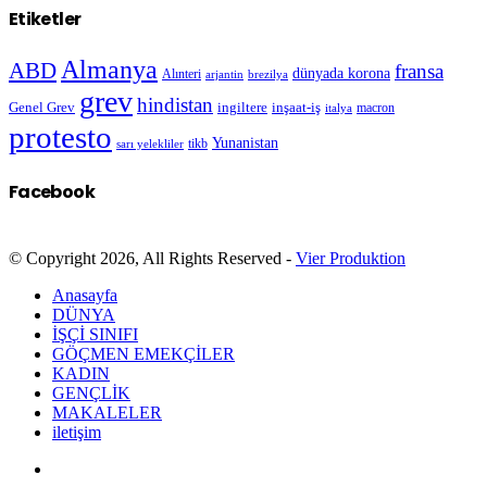
Etiketler
Almanya
ABD
fransa
dünyada korona
Alınteri
arjantin
brezilya
grev
hindistan
Genel Grev
inşaat-iş
ingiltere
macron
italya
protesto
Yunanistan
sarı yelekliler
tikb
Facebook
© Copyright 2026, All Rights Reserved -
Vier Produktion
Anasayfa
DÜNYA
İŞÇİ SINIFI
GÖÇMEN EMEKÇİLER
KADIN
GENÇLİK
MAKALELER
iletişim