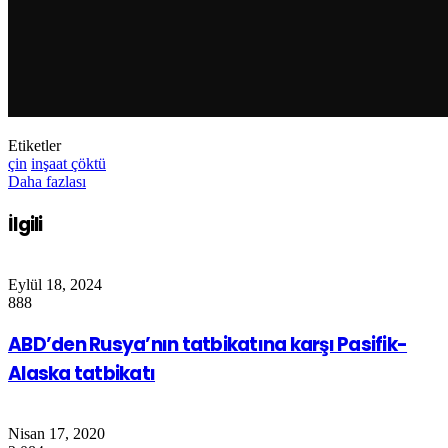
Etiketler
çin
inşaat çöktü
Daha fazlası
İlgili
Eylül 18, 2024
888
ABD’den Rusya’nın tatbikatına karşı Pasifik-
Alaska tatbikatı
Nisan 17, 2020