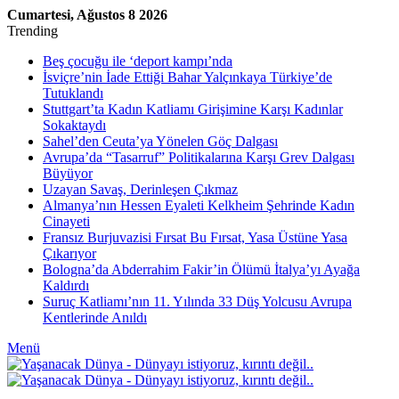
Cumartesi, Ağustos 8 2026
Trending
Beş çocuğu ile ‘deport kampı’nda
İsviçre’nin İade Ettiği Bahar Yalçınkaya Türkiye’de
Tutuklandı
Stuttgart’ta Kadın Katliamı Girişimine Karşı Kadınlar
Sokaktaydı
Sahel’den Ceuta’ya Yönelen Göç Dalgası
Avrupa’da “Tasarruf” Politikalarına Karşı Grev Dalgası
Büyüyor
Uzayan Savaş, Derinleşen Çıkmaz
Almanya’nın Hessen Eyaleti Kelkheim Şehrinde Kadın
Cinayeti
Fransız Burjuvazisi Fırsat Bu Fırsat, Yasa Üstüne Yasa
Çıkarıyor
Bologna’da Abderrahim Fakir’in Ölümü İtalya’yı Ayağa
Kaldırdı
Suruç Katliamı’nın 11. Yılında 33 Düş Yolcusu Avrupa
Kentlerinde Anıldı
Menü