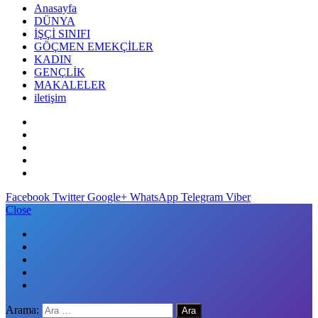
Anasayfa
DÜNYA
İŞÇİ SINIFI
GÖÇMEN EMEKÇİLER
KADIN
GENÇLİK
MAKALELER
iletişim
Facebook
Twitter
Google+
WhatsApp
Telegram
Viber
Close
Arama: