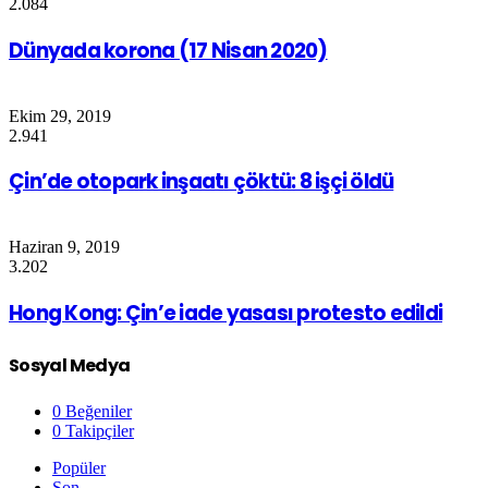
2.084
Dünyada korona (17 Nisan 2020)
Ekim 29, 2019
2.941
Çin’de otopark inşaatı çöktü: 8 işçi öldü
Haziran 9, 2019
3.202
Hong Kong: Çin’e iade yasası protesto edildi
Sosyal Medya
0
Beğeniler
0
Takipçiler
Popüler
Son