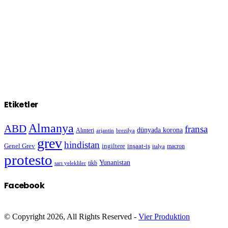
Etiketler
Almanya
ABD
fransa
dünyada korona
Alınteri
arjantin
brezilya
grev
hindistan
Genel Grev
inşaat-iş
ingiltere
macron
italya
protesto
Yunanistan
sarı yelekliler
tikb
Facebook
© Copyright 2026, All Rights Reserved -
Vier Produktion