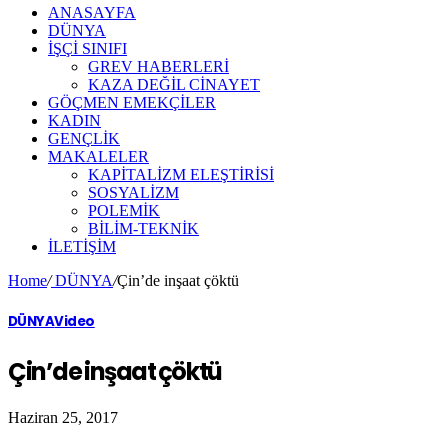
ANASAYFA
DÜNYA
İŞÇİ SINIFI
GREV HABERLERİ
KAZA DEĞİL CİNAYET
GÖÇMEN EMEKÇİLER
KADIN
GENÇLİK
MAKALELER
KAPİTALİZM ELEŞTİRİSİ
SOSYALİZM
POLEMİK
BİLİM-TEKNİK
ILETIŞIM
Home
/
DÜNYA
/
Çin’de inşaat çöktü
DÜNYA
Video
Çin’de inşaat çöktü
Haziran 25, 2017