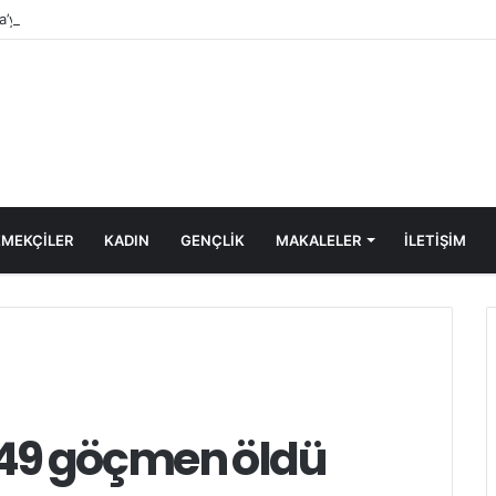
a’ya Yönelen Göç Dalgası
MEKÇİLER
KADIN
GENÇLİK
MAKALELER
ILETIŞIM
 49 göçmen öldü