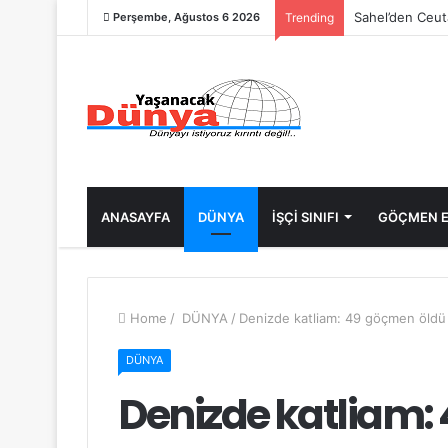
Sahel’den Ceut
Perşembe, Ağustos 6 2026
Trending
ANASAYFA
DÜNYA
İŞÇİ SINIFI
GÖÇMEN E
Home
/
DÜNYA
/
Denizde katliam: 49 göçmen öldü
DÜNYA
Denizde katliam: