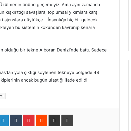
. Üzülmenin önüne geçemeyiz! Ama aynı zamanda
n kışkırttığı savaşlara, toplumsal yıkımlara karşı
ri ajanslara düştükçe… İnsanlığa hiç bir gelecek
ükleyen bu sistemin kökünden kavranıp kenara
in olduğu bir tekne Alboran Denizi’nde battı. Sadece
as’tan yola çıktığı söylenen tekneye bölgede 48
kiplerinin ancak bugün ulaştığı ifade edildi.
amı
L
T
P
R
S
Y
i
u
i
e
h
a
n
m
n
d
a
z
k
b
t
d
r
d
e
l
e
i
e
ı
d
r
r
t
v
r