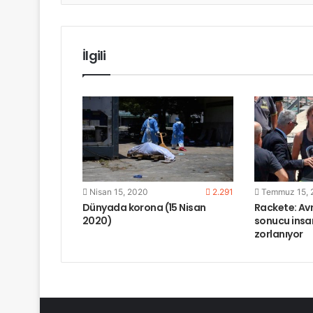
o
r
+
k
İlgili
Nisan 15, 2020
2.291
Temmuz 15, 
Dünyada korona (15 Nisan
Rackete: Av
2020)
sonucu insa
zorlanıyor