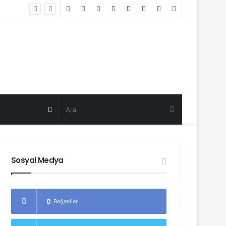
Random
Log
Sidebar
Post
in
Random
Post
Sosyal Medya
0
Beğeniler