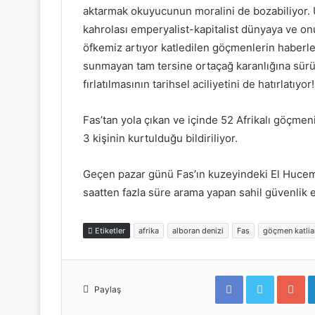
aktarmak okuyucunun moralini de bozabiliyor
kahrolası emperyalist-kapitalist dünyaya ve onu
öfkemiz artıyor katledilen göçmenlerin haberle
sunmayan tam tersine ortaçağ karanlığına sür
fırlatılmasının tarihsel aciliyetini de hatırlatıyor!
Fas’tan yola çıkan ve içinde 52 Afrikalı göçmen
3 kişinin kurtulduğu bildiriliyor.
Geçen pazar günü Fas’ın kuzeyindeki El Hucem
saatten fazla süre arama yapan sahil güvenlik e
Etiketler
afrika
alboran denizi
Fas
göçmen katli
F
T
G
a
w
o
Paylaş
c
i
o
e
t
g
b
t
l
o
e
e