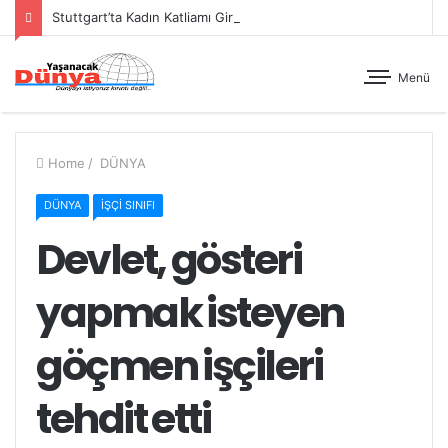
Stuttgart’ta Kadın Katliamı Girişimine Karşı Kadınlar Sokaktaydı
Menü
Home
/
DÜNYA
DÜNYA
İŞÇİ SINIFI
Devlet, gösteri
yapmak isteyen
göçmen işçileri
tehdit etti