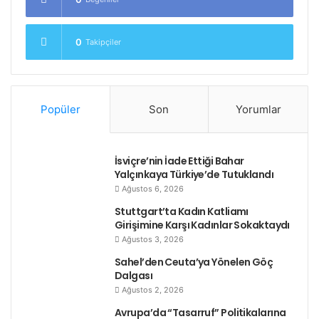
Kölelik koşullarında yaşayan on binlerce göçmen
emekçi
0
Takipçiler
Geçen yıl yapılan ulusal nüfus sayımı sonucunda
Maldivler’de 58.683 göçmen işçinin bulunduğu ve
bunların üçte ikisinden fazlasının lüks beldelerde
Popüler
Son
Yorumlar
çalıştığı belirlenmiş.
İsviçre’nin İade Ettiği Bahar
ABD hükümetinin bir raporunda ise Maldivler’de
Yalçınkaya Türkiye’de Tutuklandı
“belgeli ve belgeli olmayan” yabancı işçi sayısının
Ağustos 6, 2026
200.000 kadar çıktığı belirtiliyor. Göçmen işçilerin
Stuttgart’ta Kadın Katliamı
çoğu Hindistan ve Bangladeş’ten.
Girişimine Karşı Kadınlar Sokaktaydı
Ağustos 3, 2026
Göçmen işçiler, bir çok ülkede olduğu gibi burada da
Sahel’den Ceuta’ya Yönelen Göç
zorla çalıştırma, kimlik ve seyahat belgelerine el
Dalgası
koyma, ücretlerin düzenli ödenmemesi gibi insanlık
Ağustos 2, 2026
dışı uygulamalarla karşı karşıya kalıyorlar.
Avrupa’da “Tasarruf” Politikalarına