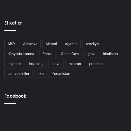
Etiketler
ABD
Almanya
Alınteri
arjantin
brezilya
dünyada korona
fransa
Genel Grev
grev
hindistan
ingiltere
inşaat-iş
italya
macron
protesto
sarı yelekliler
tikb
Yunanistan
Facebook