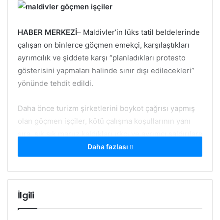
HABER MERKEZİ
– Maldivler’in lüks tatil beldelerinde
çalışan on binlerce göçmen emekçi, karşılaştıkları
ayrımcılık ve şiddete karşı “planladıkları protesto
gösterisini yapmaları halinde sınır dışı edilecekleri”
yönünde tehdit edildi.
Daha önce turizm şirketlerini boykot çağrısı yapmış
olan göçmen işçiler, kötü çalışma koşullarının yanı
sıra, sık sık maruz kaldıkları ırkçı ve ayrımcı saldırılara
karşı protesto gösterisi yapmaya hazırlanıyorlar.
Daha fazlası
Göç ve göç kontrolü yapan devlet kurumu “göçmen
işçiler tarafından yapılacak herhangi bir protesto
İlgili
çalışma izninin şartlarını ihlal edeceğini ve
katılımcıların vizelerinin daha fazla uyarı