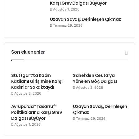
Karşı Grev Dalgası Büyüyor
Ağustos 1, 2026
Ayrıca sık sık patronların, polisin, çevredeki
Uzayan Savaş, Derinleşen Çıkmaz
“sakinler”in ırkçı şiddetine maruz kalıyorlar.
Temmuz 29, 2026
Etiketler
göçmen emekçiler
ırkçı saldrırılar
kölelik
maldivler
Son eklenenler
Stuttgart’ta Kadın
Sahel’den Ceuta’ya
Katliamı Girişimine Karşı
Yönelen Göç Dalgası
Kadınlar Sokaktaydı
Ağustos 2, 2026
Ağustos 3, 2026
Avrupa’da “Tasarruf”
Uzayan Savaş, Derinleşen
Politikalarına Karşı Grev
Çıkmaz
Dalgası Büyüyor
Temmuz 29, 2026
Ağustos 1, 2026