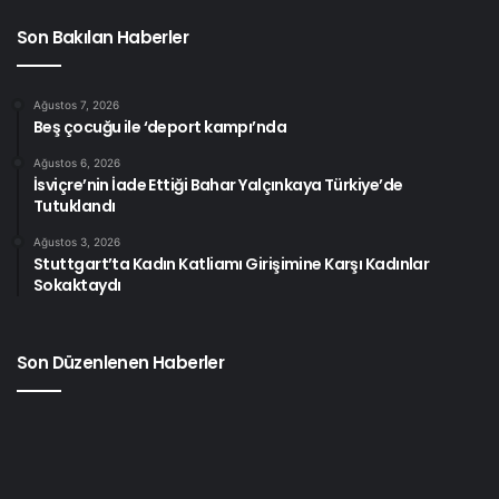
duruş sergileyen sol hareketlere yönelik uluslararası
Son Bakılan Haberler
baskı dalgasının bir yansıması bu saldırılar.
Ağustos 7, 2026
Beş çocuğu ile ‘deport kampı’nda
Ağustos 6, 2026
İsviçre’nin İade Ettiği Bahar Yalçınkaya Türkiye’de
Tutuklandı
Ağustos 3, 2026
Stuttgart’ta Kadın Katliamı Girişimine Karşı Kadınlar
Sokaktaydı
Son Düzenlenen Haberler