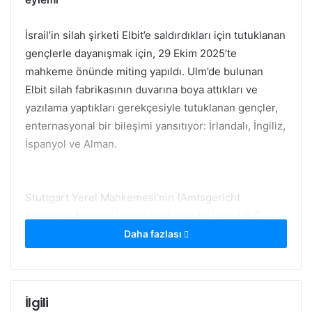
İsrail’in silah şirketi Elbit’e saldırdıkları için tutuklanan
gençlerle dayanışmak için, 29 Ekim 2025’te
mahkeme önünde miting yapıldı. Ulm’de bulunan
Elbit silah fabrikasının duvarına boya attıkları ve
yazılama yaptıkları gerekçesiyle tutuklanan gençler,
enternasyonal bir bileşimi yansıtıyor: İrlandalı, İngiliz,
İspanyol ve Alman.
Stuttgart Yerel Mahkemesi’nin (Amtsgericht
Stuttgart) Neckarstrasse cephesinde, İrlandalı D.
mahkeme aracıyla geçerken, pankartlarla kendisini
Daha fazlası
bekleyen diğer gençlere zafer işareti yaptı.
Pankartlarda ve dövizlerde “Emperyalizme Karşı
Tutarlı Mücadele! Asıl Yargılanması Gerekenler Savaş
İlgili
Çığırtkanları, Direnişçiler Değil!”, “Soykırıma Karşı