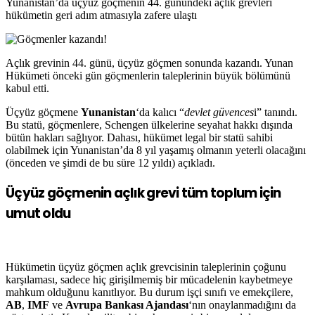
Yunanistan’da üçyüz göçmenin 44. günündeki açlık grevleri
hükümetin geri adım atmasıyla zafere ulaştı
Açlık grevinin 44. günü, üçyüz göçmen sonunda kazandı. Yunan
Hükümeti önceki gün göçmenlerin taleplerinin büyük bölümünü
kabul etti.
Üçyüz göçmene
Yunanistan
‘da kalıcı “
devlet güvences
i” tanındı.
Bu statü, göçmenlere, Schengen ülkelerine seyahat hakkı dışında
bütün hakları sağlıyor. Dahası, hükümet legal bir statü sahibi
olabilmek için Yunanistan’da 8 yıl yaşamış olmanın yeterli olacağını
(önceden ve şimdi de bu süre 12 yıldı) açıkladı.
Üçyüz göçmenin açlık grevi tüm toplum için
umut oldu
Hükümetin üçyüz göçmen açlık grevcisinin taleplerinin çoğunu
karşılaması, sadece hiç girişilmemiş bir mücadelenin kaybetmeye
mahkum olduğunu kanıtlıyor. Bu durum işçi sınıfı ve emekçilere,
AB
,
IMF
ve
Avrupa Bankası Ajandası
‘nın onaylanmadığını da