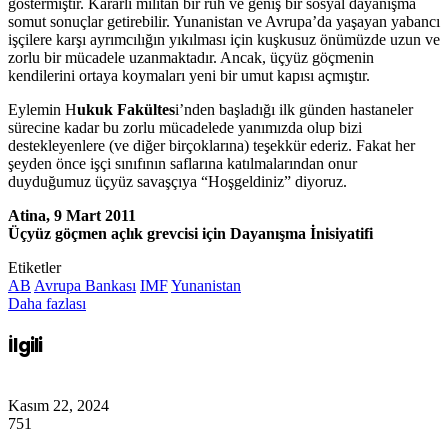
göstermiştir. Kararlı militan bir ruh ve geniş bir sosyal dayanışma
somut sonuçlar getirebilir. Yunanistan ve Avrupa’da yaşayan yabancı
işçilere karşı ayrımcılığın yıkılması için kuşkusuz önümüzde uzun ve
zorlu bir mücadele uzanmaktadır. Ancak, üçyüz göçmenin
kendilerini ortaya koymaları yeni bir umut kapısı açmıştır.
Eylemin H
ukuk Fakültes
i’nden başladığı ilk günden hastaneler
sürecine kadar bu zorlu mücadelede yanımızda olup bizi
destekleyenlere (ve diğer birçoklarına) teşekkür ederiz. Fakat her
şeyden önce işçi sınıfının saflarına katılmalarından onur
duyduğumuz üçyüz savaşçıya “Hoşgeldiniz” diyoruz.
Atina, 9 Mart 2011
Üçyüz göçmen açlık grevcisi için Dayanışma İnisiyatifi
Etiketler
AB
Avrupa Bankası
IMF
Yunanistan
Daha fazlası
İlgili
Kasım 22, 2024
751