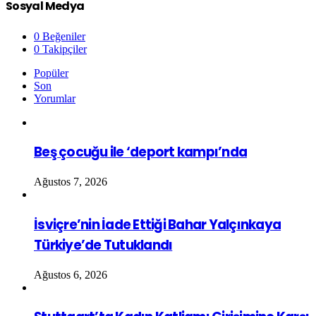
Sosyal Medya
0
Beğeniler
0
Takipçiler
Popüler
Son
Yorumlar
Beş çocuğu ile ‘deport kampı’nda
Ağustos 7, 2026
İsviçre’nin İade Ettiği Bahar Yalçınkaya
Türkiye’de Tutuklandı
Ağustos 6, 2026