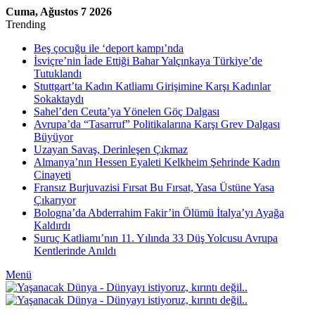
Cuma, Ağustos 7 2026
Trending
Beş çocuğu ile ‘deport kampı’nda
İsviçre’nin İade Ettiği Bahar Yalçınkaya Türkiye’de
Tutuklandı
Stuttgart’ta Kadın Katliamı Girişimine Karşı Kadınlar
Sokaktaydı
Sahel’den Ceuta’ya Yönelen Göç Dalgası
Avrupa’da “Tasarruf” Politikalarına Karşı Grev Dalgası
Büyüyor
Uzayan Savaş, Derinleşen Çıkmaz
Almanya’nın Hessen Eyaleti Kelkheim Şehrinde Kadın
Cinayeti
Fransız Burjuvazisi Fırsat Bu Fırsat, Yasa Üstüne Yasa
Çıkarıyor
Bologna’da Abderrahim Fakir’in Ölümü İtalya’yı Ayağa
Kaldırdı
Suruç Katliamı’nın 11. Yılında 33 Düş Yolcusu Avrupa
Kentlerinde Anıldı
Menü