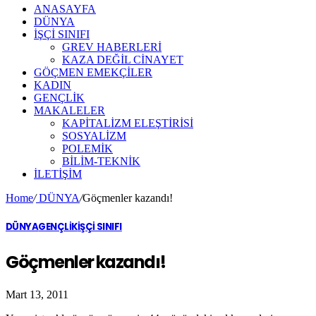
ANASAYFA
DÜNYA
İŞÇİ SINIFI
GREV HABERLERİ
KAZA DEĞİL CİNAYET
GÖÇMEN EMEKÇİLER
KADIN
GENÇLİK
MAKALELER
KAPİTALİZM ELEŞTİRİSİ
SOSYALİZM
POLEMİK
BİLİM-TEKNİK
ILETIŞIM
Home
/
DÜNYA
/
Göçmenler kazandı!
DÜNYA
GENÇLİK
İŞÇİ SINIFI
Göçmenler kazandı!
Mart 13, 2011