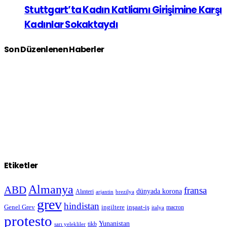
Stuttgart’ta Kadın Katliamı Girişimine Karşı
Kadınlar Sokaktaydı
Son Düzenlenen Haberler
Etiketler
Almanya
ABD
fransa
dünyada korona
Alınteri
arjantin
brezilya
grev
hindistan
Genel Grev
inşaat-iş
ingiltere
macron
italya
protesto
Yunanistan
sarı yelekliler
tikb