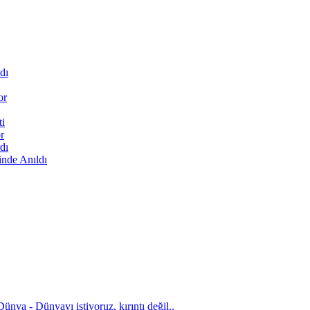
dı
or
ti
r
dı
inde Anıldı