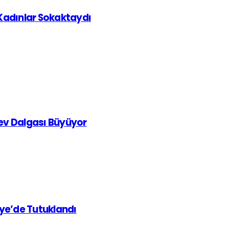
 Kadınlar Sokaktaydı
rev Dalgası Büyüyor
iye’de Tutuklandı