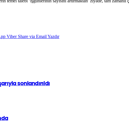
n temel talebi ‘işgünlerinin sayısını artırmaktan’ ziyade, tam zamanlı ça
App
Viber
Share via Email
Yazdır
arıyla sonlandırıldı
nda