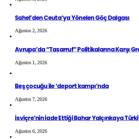
Sahel’den Ceuta’ya Yönelen Göç Dalgası
Ağustos 2, 2026
Avrupa’da “Tasarruf” Politikalarına Karşı G
Ağustos 1, 2026
Beş çocuğu ile ‘deport kampı’nda
Ağustos 7, 2026
İsviçre’nin İade Ettiği Bahar Yalçınkaya Türk
Ağustos 6, 2026