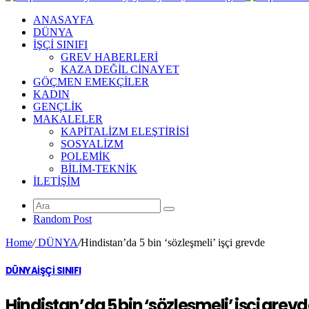
ANASAYFA
DÜNYA
İŞÇİ SINIFI
GREV HABERLERİ
KAZA DEĞİL CİNAYET
GÖÇMEN EMEKÇİLER
KADIN
GENÇLİK
MAKALELER
KAPİTALİZM ELEŞTİRİSİ
SOSYALİZM
POLEMİK
BİLİM-TEKNİK
ILETIŞIM
Random Post
Home
/
DÜNYA
/
Hindistan’da 5 bin ‘sözleşmeli’ işçi grevde
DÜNYA
İŞÇİ SINIFI
Hindistan’da 5 bin ‘sözleşmeli’ işçi grev