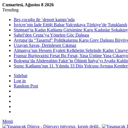
Cumartesi, Ağustos 8 2026
Trending
Beş çocuğu ile ‘deport kampı’nda
İsviçre’nin İade Ettiği Bahar Yalçınkaya Türkiye’de Tutuklandı
Stuttgart’ta Kadın Katliamı Girişimine Karşı Kadınlar Sokaktay
Sahel’den Ceuta’ya Yönelen Göç Dalgası
Avrupa’da “Tasarruf” Politikalarına Karşı Grev Dalgası Büyüy
Uzayan Savaş, Derinleşen Çıkmaz
Almanya’nın Hessen Eyaleti Kelkheim Şehrinde Kadın Cinaye
Fransız Burjuvazisi Fırsat Bu Fırsat, Yasa Üstüne Yasa Çıkarıyo
Bologna’da Abderrahim Fakir’in Ölümü İtalya’yı Ayağa Kaldır
Suruç Katliamı’nın 11. Yılında 33 Düş Yolcusu Avrupa Kentler
Sidebar
Log in
Random Post
Menü