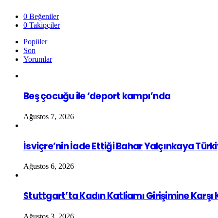
0
Beğeniler
0
Takipçiler
Popüler
Son
Yorumlar
Beş çocuğu ile ‘deport kampı’nda
Ağustos 7, 2026
İsviçre’nin İade Ettiği Bahar Yalçınkaya Türk
Ağustos 6, 2026
Stuttgart’ta Kadın Katliamı Girişimine Karşı
Ağustos 3, 2026