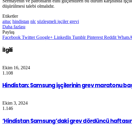
Sermayenin ve patronların elini güçlendiren bu durum karşısında işçileri
düşürülmesi talebi olmalıdır.
Etiketler
aituc
hindistan
nlc
sözleşmeli işçiler grevi
Daha fazlası
Paylaş
Facebook
Twitter
Google+
LinkedIn
Tumblr
Pinterest
Reddit
Whats
İlgili
Ekim 16, 2024
1.108
Hindistan: Samsung işçilerinin grev maratonu baş
Ekim 3, 2024
1.146
‘Hindistan Samsung’daki grev dördüncü haftası