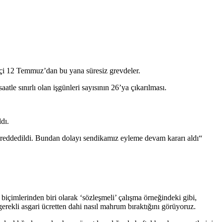
şçi 12 Temmuz’dan bu yana süresiz grevdeler.
e sınırlı olan işgünleri sayısının 26’ya çıkarılması.
dı.
n reddedildi. Bundan dolayı sendikamız eyleme devam kararı aldı“
biçimlerinden biri olarak ‘sözleşmeli’ çalışma örneğindeki gibi,
n gerekli asgari ücretten dahi nasıl mahrum bıraktığını görüyoruz.