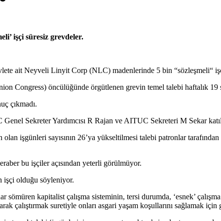
i’ işçi süresiz grevdeler.
vlete ait Neyveli Linyit Corp (NLC) madenlerinde 5 bin “sözleşmeli“ i
 Congress) öncülüğünde örgütlenen grevin temel talebi haftalık 19 saatl
nuç çıkmadı.
Genel Sekreter Yardımcısı R Rajan ve AITUC Sekreteri M Sekar katıl
olan işgünleri sayısının 26’ya yükseltilmesi talebi patronlar tarafında
eraber bu işçiler açısından yeterli görülmüyor.
n işçi olduğu söyleniyor.
ar sömüren kapitalist çalışma sisteminin, tersi durumda, ‘esnek’ çalışma 
altarak çalıştırmak suretiyle onları asgari yaşam koşullarını sağlamak içi