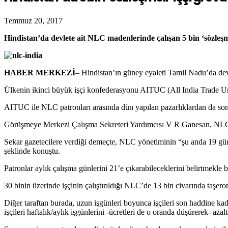
Temmuz 20, 2017
Hindistan’da devlete ait NLC madenlerinde çalışan 5 bin ‘sözleşmel
HABER MERKEZİ
– Hindistan’ın güney eyaleti Tamil Nadu’da de
Ülkenin ikinci büyük işçi konfederasyonu AITUC (All India Trade Union
AITUC ile NLC patronları arasında dün yapılan pazarlıklardan da so
Görüşmeye Merkezi Çalışma Sekreteri Yardımcısı V R Ganesan, NLC 
Sekar gazetecilere verdiği demeçte, NLC yönetiminin “şu anda 19 gün 
şeklinde konuştu.
Patronlar aylık çalışma günlerini 21’e çıkarabileceklerini belirtmekle b
30 binin üzerinde işçinin çalıştırıldığı NLC’de 13 bin civarında taşero
Diğer taraftan burada, uzun işgünleri boyunca işçileri son haddine kad
işçileri haftalık/aylık işgünlerini -ücretleri de o oranda düşürerek- az