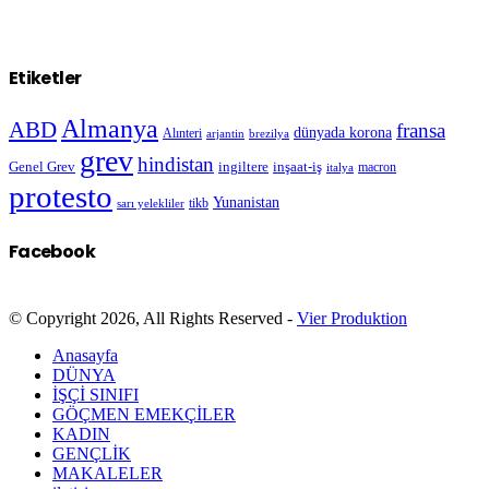
Etiketler
Almanya
ABD
fransa
dünyada korona
Alınteri
arjantin
brezilya
grev
hindistan
Genel Grev
inşaat-iş
ingiltere
macron
italya
protesto
Yunanistan
sarı yelekliler
tikb
Facebook
© Copyright 2026, All Rights Reserved -
Vier Produktion
Anasayfa
DÜNYA
İŞÇİ SINIFI
GÖÇMEN EMEKÇİLER
KADIN
GENÇLİK
MAKALELER