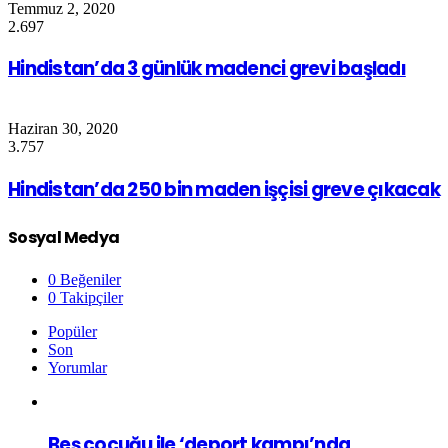
Temmuz 2, 2020
2.697
Hindistan’da 3 günlük madenci grevi başladı
Haziran 30, 2020
3.757
Hindistan’da 250 bin maden işçisi greve çıkacak
Sosyal Medya
0
Beğeniler
0
Takipçiler
Popüler
Son
Yorumlar
Beş çocuğu ile ‘deport kampı’nda