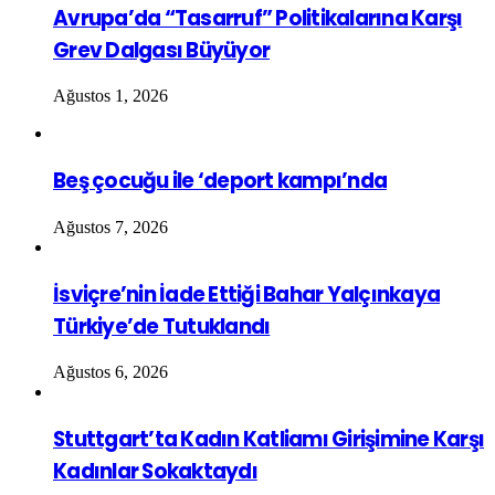
Avrupa’da “Tasarruf” Politikalarına Karşı
Grev Dalgası Büyüyor
Ağustos 1, 2026
Beş çocuğu ile ‘deport kampı’nda
Ağustos 7, 2026
İsviçre’nin İade Ettiği Bahar Yalçınkaya
Türkiye’de Tutuklandı
Ağustos 6, 2026
Stuttgart’ta Kadın Katliamı Girişimine Karşı
Kadınlar Sokaktaydı