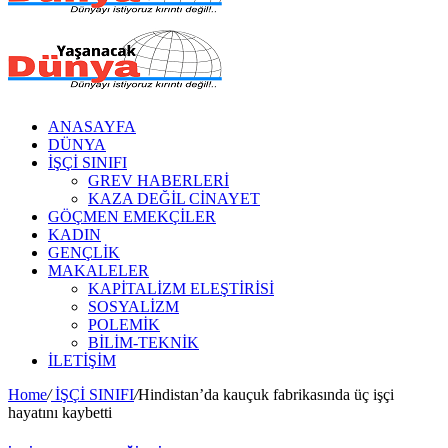
ANASAYFA
DÜNYA
İŞÇİ SINIFI
GREV HABERLERİ
KAZA DEĞİL CİNAYET
GÖÇMEN EMEKÇİLER
KADIN
GENÇLİK
MAKALELER
KAPİTALİZM ELEŞTİRİSİ
SOSYALİZM
POLEMİK
BİLİM-TEKNİK
ILETIŞIM
Home
/
İŞÇİ SINIFI
/
Hindistan’da kauçuk fabrikasında üç işçi
hayatını kaybetti