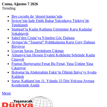
Cuma, Ağustos 7 2026
Trending
Beş çocuğu ile ‘deport kampı’nda
İsviçre’nin İade Ettiği Bahar Yalçınkaya Türkiye’de
Tutuklandı
Stuttgart’ta Kadın Katliamı Girişimine Karşı Kadınlar
Sokaktaydı
Sahel’den Ceuta’ya Yönelen Göç Dalgası
Avrupa’da “Tasarruf” Politikalarına Karşı Grev Dalgası
Büyüyor
Uzayan Savaş, Derinleşen Çıkmaz
Almanya’nın Hessen Eyaleti Kelkheim Şehrinde Kadın
Cinayeti
Fransız Burjuvazisi Fırsat Bu Fırsat, Yasa Üstüne Yasa
Çıkarıyor
Bologna’da Abderrahim Fakir’in Ölümü İtalya’yı Ayağa
Kaldırdı
Suruç Katliamı’nın 11. Yılında 33 Düş Yolcusu Avrupa
Kentlerinde Anıldı
Menü