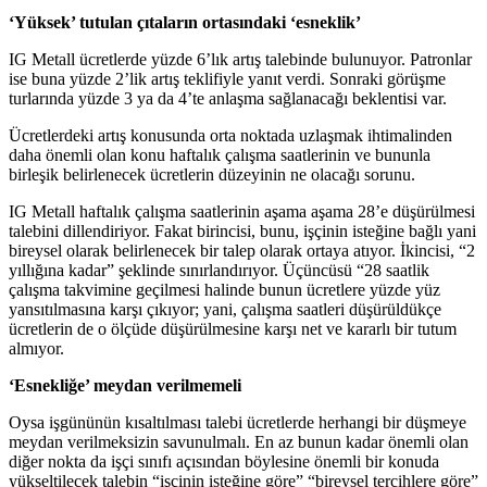
‘Yüksek’ tutulan çıtaların ortasındaki ‘esneklik’
IG Metall ücretlerde yüzde 6’lık artış talebinde bulunuyor. Patronlar
ise buna yüzde 2’lik artış teklifiyle yanıt verdi. Sonraki görüşme
turlarında yüzde 3 ya da 4’te anlaşma sağlanacağı beklentisi var.
Ücretlerdeki artış konusunda orta noktada uzlaşmak ihtimalinden
daha önemli olan konu haftalık çalışma saatlerinin ve bununla
birleşik belirlenecek ücretlerin düzeyinin ne olacağı sorunu.
IG Metall haftalık çalışma saatlerinin aşama aşama 28’e düşürülmesi
talebini dillendiriyor. Fakat birincisi, bunu, işçinin isteğine bağlı yani
bireysel olarak belirlenecek bir talep olarak ortaya atıyor. İkincisi, “2
yıllığına kadar” şeklinde sınırlandırıyor. Üçüncüsü “28 saatlik
çalışma takvimine geçilmesi halinde bunun ücretlere yüzde yüz
yansıtılmasına karşı çıkıyor; yani, çalışma saatleri düşürüldükçe
ücretlerin de o ölçüde düşürülmesine karşı net ve kararlı bir tutum
almıyor.
‘Esnekliğe’ meydan verilmemeli
Oysa işgününün kısaltılması talebi ücretlerde herhangi bir düşmeye
meydan verilmeksizin savunulmalı. En az bunun kadar önemli olan
diğer nokta da işçi sınıfı açısından böylesine önemli bir konuda
yükseltilecek talebin “işçinin isteğine göre” “bireysel tercihlere göre”