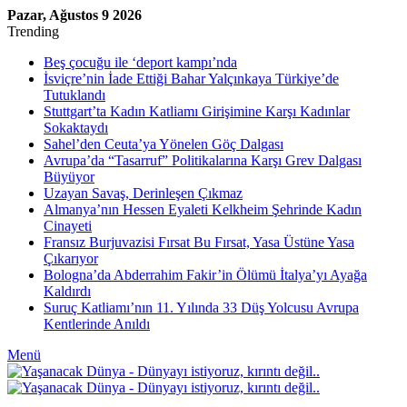
Pazar, Ağustos 9 2026
Trending
Beş çocuğu ile ‘deport kampı’nda
İsviçre’nin İade Ettiği Bahar Yalçınkaya Türkiye’de
Tutuklandı
Stuttgart’ta Kadın Katliamı Girişimine Karşı Kadınlar
Sokaktaydı
Sahel’den Ceuta’ya Yönelen Göç Dalgası
Avrupa’da “Tasarruf” Politikalarına Karşı Grev Dalgası
Büyüyor
Uzayan Savaş, Derinleşen Çıkmaz
Almanya’nın Hessen Eyaleti Kelkheim Şehrinde Kadın
Cinayeti
Fransız Burjuvazisi Fırsat Bu Fırsat, Yasa Üstüne Yasa
Çıkarıyor
Bologna’da Abderrahim Fakir’in Ölümü İtalya’yı Ayağa
Kaldırdı
Suruç Katliamı’nın 11. Yılında 33 Düş Yolcusu Avrupa
Kentlerinde Anıldı
Menü