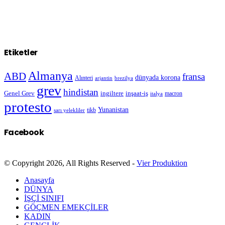
Etiketler
Almanya
ABD
fransa
dünyada korona
Alınteri
arjantin
brezilya
grev
hindistan
Genel Grev
inşaat-iş
ingiltere
macron
italya
protesto
Yunanistan
sarı yelekliler
tikb
Facebook
© Copyright 2026, All Rights Reserved -
Vier Produktion
Anasayfa
DÜNYA
İŞÇİ SINIFI
GÖÇMEN EMEKÇİLER
KADIN