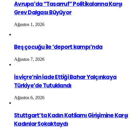
Avrupa’da “Tasarruf” Politikalarına Karşı
Grev Dalgası Büyüyor
Ağustos 1, 2026
Beş çocuğu ile ‘deport kampı’nda
Ağustos 7, 2026
İsviçre’nin İade Ettiği Bahar Yalçınkaya
Türkiye’de Tutuklandı
Ağustos 6, 2026
Stuttgart’ta Kadın Katliamı Girişimine Karşı
Kadınlar Sokaktaydı