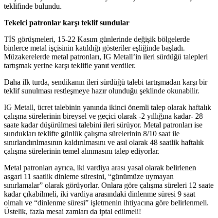
teklifinde bulundu.
Tekelci patronlar karşı teklif sundular
TİS görüşmeleri, 15-22 Kasım günlerinde değişik bölgelerde
binlerce metal işçisinin katıldığı gösteriler eşliğinde başladı.
Müzakerelerde metal patronları, IG Metall’in ileri sürdüğü talepleri
tartışmak yerine karşı teklifle yanıt verdiler.
Daha ilk turda, sendikanın ileri sürdüğü talebi tartışmadan karşı bir
teklif sunulması restleşmeye hazır olunduğu şeklinde okunabilir.
IG Metall, ücret talebinin yanında ikinci önemli talep olarak haftalık
çalışma sürelerinin bireysel ve geçici olarak -2 yıllığına kadar- 28
saate kadar düşürülmesi talebini ileri sürüyor. Metal patronları ise
sundukları teklifte günlük çalışma sürelerinin 8/10 saat ile
sınırlandırılmasının kaldırılmasını ve asıl olarak 48 saatlik haftalık
çalışma sürelerinin temel alınmasını talep ediyorlar.
Metal patronları ayrıca, iki vardiya arası yasal olarak belirlenen
asgari 11 saatlik dinleme süresini, “günümüze uymayan
sınırlamalar” olarak görüyorlar. Onlara göre çalışma süreleri 12 saate
kadar çıkabilmeli, iki vardiya arasındaki dinlenme süresi 9 saat
olmalı ve “dinlenme süresi” işletmenin ihtiyacına göre belirlenmeli.
Üstelik, fazla mesai zamları da iptal edilmeli!