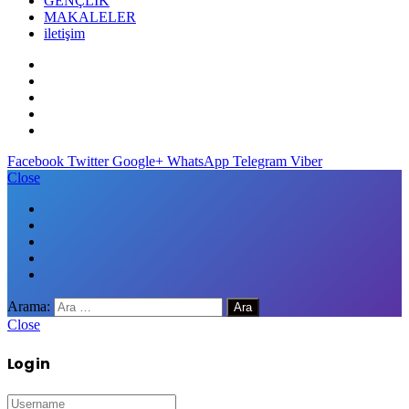
GENÇLİK
MAKALELER
iletişim
Facebook
Twitter
Google+
WhatsApp
Telegram
Viber
Close
Arama:
Close
Log in