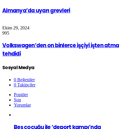
Almanya’da uyarı grevleri
Ekim 29, 2024
995
Volkswagen’den on binlerce işçiyi işten atma
tehdidi
Sosyal Medya
0
Beğeniler
0
Takipçiler
Popüler
Son
Yorumlar
Beş çocuğu ile ‘deport kampı’nda