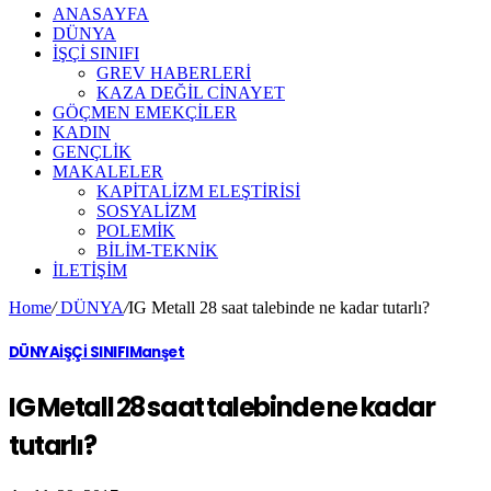
ANASAYFA
DÜNYA
İŞÇİ SINIFI
GREV HABERLERİ
KAZA DEĞİL CİNAYET
GÖÇMEN EMEKÇİLER
KADIN
GENÇLİK
MAKALELER
KAPİTALİZM ELEŞTİRİSİ
SOSYALİZM
POLEMİK
BİLİM-TEKNİK
ILETIŞIM
Home
/
DÜNYA
/
IG Metall 28 saat talebinde ne kadar tutarlı?
DÜNYA
İŞÇİ SINIFI
Manşet
IG Metall 28 saat talebinde ne kadar
tutarlı?