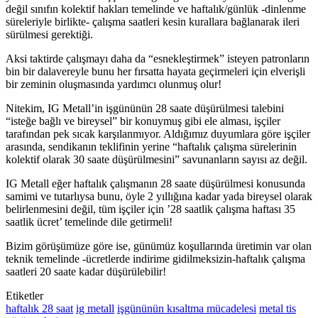
değil sınıfın kolektif hakları temelinde ve haftalık/günlük -dinlenme
süreleriyle birlikte- çalışma saatleri kesin kurallara bağlanarak ileri
sürülmesi gerektiği.
Aksi taktirde çalışmayı daha da “esnekleştirmek” isteyen patronların
bin bir dalavereyle bunu her fırsatta hayata geçirmeleri için elverişli
bir zeminin oluşmasında yardımcı olunmuş olur!
Nitekim, IG Metall’in işgününün 28 saate düşürülmesi talebini
“isteğe bağlı ve bireysel” bir konuymuş gibi ele alması, işçiler
tarafından pek sıcak karşılanmıyor. Aldığımız duyumlara göre işçiler
arasında, sendikanın teklifinin yerine “haftalık çalışma sürelerinin
kolektif olarak 30 saate düşürülmesini” savunanların sayısı az değil.
IG Metall eğer haftalık çalışmanın 28 saate düşürülmesi konusunda
samimi ve tutarlıysa bunu, öyle 2 yıllığına kadar yada bireysel olarak
belirlenmesini değil, tüm işçiler için ’28 saatlik çalışma haftası 35
saatlik ücret’ temelinde dile getirmeli!
Bizim görüşümüze göre ise, günümüz koşullarında üretimin var olan
teknik temelinde -ücretlerde indirime gidilmeksizin-haftalık çalışma
saatleri 20 saate kadar düşürülebilir!
Etiketler
haftalık 28 saat
ig metall
işgününün kısaltma mücadelesi
metal tis