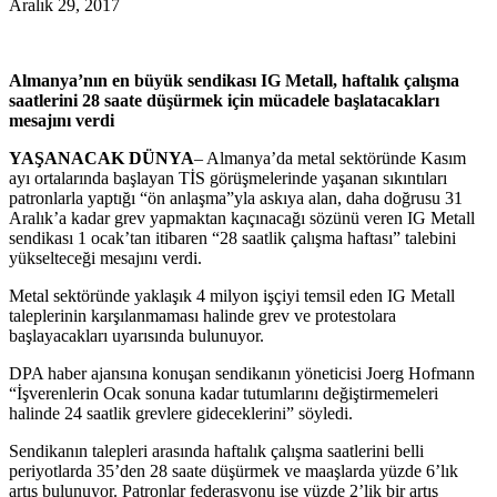
Aralık 29, 2017
Almanya’nın en büyük sendikası IG Metall, haftalık çalışma
saatlerini 28 saate düşürmek için mücadele başlatacakları
mesajını verdi
YAŞANACAK DÜNYA
– Almanya’da metal sektöründe Kasım
ayı ortalarında başlayan TİS görüşmelerinde yaşanan sıkıntıları
patronlarla yaptığı “ön anlaşma”yla askıya alan, daha doğrusu 31
Aralık’a kadar grev yapmaktan kaçınacağı sözünü veren IG Metall
sendikası 1 ocak’tan itibaren “28 saatlik çalışma haftası” talebini
yükselteceği mesajını verdi.
Metal sektöründe yaklaşık 4 milyon işçiyi temsil eden IG Metall
taleplerinin karşılanmaması halinde grev ve protestolara
başlayacakları uyarısında bulunuyor.
DPA haber ajansına konuşan sendikanın yöneticisi Joerg Hofmann
“İşverenlerin Ocak sonuna kadar tutumlarını değiştirmemeleri
halinde 24 saatlik grevlere gideceklerini” söyledi.
Sendikanın talepleri arasında haftalık çalışma saatlerini belli
periyotlarda 35’den 28 saate düşürmek ve maaşlarda yüzde 6’lık
artış bulunuyor. Patronlar federasyonu ise yüzde 2’lik bir artış