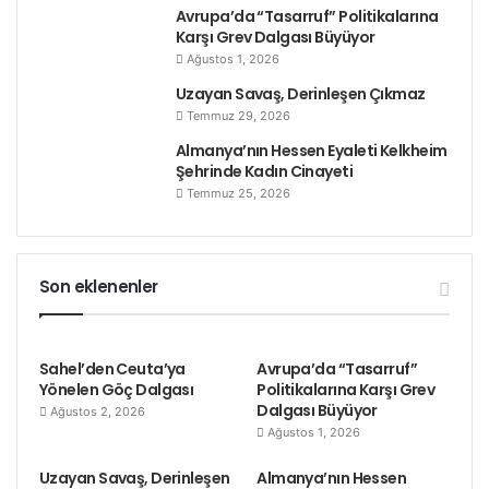
çalışma, taşeronluk ve özelleştirme ile mücadelede
Avrupa’da “Tasarruf” Politikalarına
ön saflarda savaşmaya devam ediyorlar.
Karşı Grev Dalgası Büyüyor
Ağustos 1, 2026
Kaynak: Waronwant.org
Uzayan Savaş, Derinleşen Çıkmaz
Temmuz 29, 2026
Etiketler
göçmen emekçiler
grunwick direnişi
Almanya’nın Hessen Eyaleti Kelkheim
Şehrinde Kadın Cinayeti
grunwick grevi
kadın emekçiler
Temmuz 25, 2026
Son eklenenler
Sahel’den Ceuta’ya
Avrupa’da “Tasarruf”
Yönelen Göç Dalgası
Politikalarına Karşı Grev
Dalgası Büyüyor
Ağustos 2, 2026
Ağustos 1, 2026
Uzayan Savaş, Derinleşen
Almanya’nın Hessen