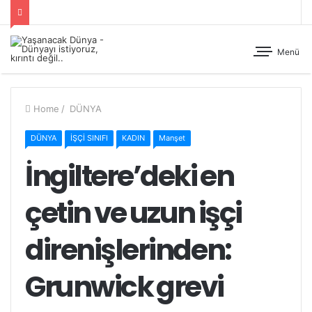
Menü
Home
/
DÜNYA
DÜNYA
İŞÇİ SINIFI
KADIN
Manşet
İngiltere’deki en
çetin ve uzun işçi
direnişlerinden:
Grunwick grevi