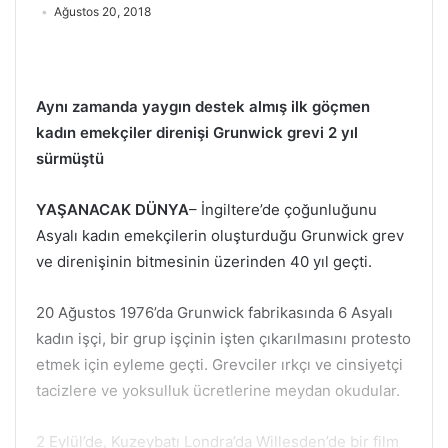
Ağustos 20, 2018
Aynı zamanda yaygın destek almış ilk göçmen
kadın emekçiler direnişi Grunwick grevi 2 yıl
sürmüştü
YAŞANACAK DÜNYA
– İngiltere’de çoğunluğunu
Asyalı kadın emekçilerin oluşturduğu Grunwick grev
ve direnişinin bitmesinin üzerinden 40 yıl geçti.
20 Ağustos 1976’da Grunwick fabrikasında 6 Asyalı
kadın işçi, bir grup işçinin işten çıkarılmasını protesto
etmek için eyleme geçti. Grevciler ırkçı ve cinsiyetçi
tacizlere ve yoksulluk ücretlerine meydan okudular.
2 Eylül’de, Kuzeybatı Londra’da Willesden’de bir film