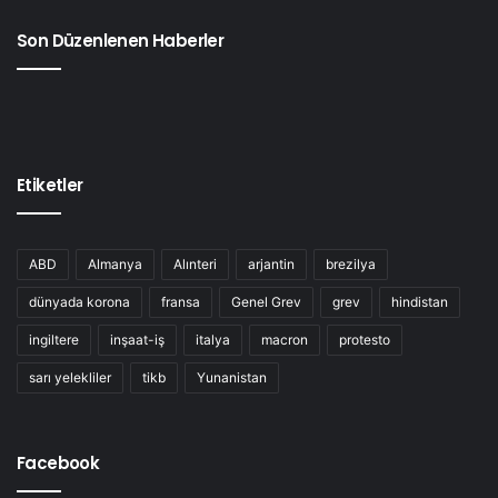
Son Düzenlenen Haberler
Etiketler
ABD
Almanya
Alınteri
arjantin
brezilya
dünyada korona
fransa
Genel Grev
grev
hindistan
ingiltere
inşaat-iş
italya
macron
protesto
sarı yelekliler
tikb
Yunanistan
Facebook