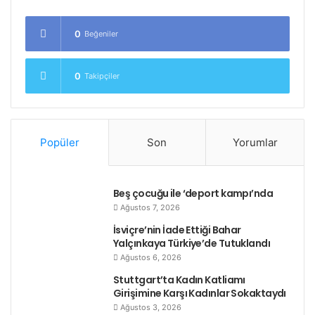
kente yayılan ve haftalarca üsren gösterilerde 25 kişi
hayatını kaybetmişti.
0
Beğeniler
Etiketler
hayat pahalılığı
iran
protesto
protests
0
Takipçiler
Popüler
Son
Yorumlar
Beş çocuğu ile ‘deport kampı’nda
Ağustos 7, 2026
İsviçre’nin İade Ettiği Bahar
Yalçınkaya Türkiye’de Tutuklandı
Ağustos 6, 2026
Stuttgart’ta Kadın Katliamı
Girişimine Karşı Kadınlar Sokaktaydı
Ağustos 3, 2026