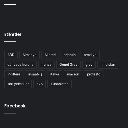
Etiketler
ABD
Almanya
Alınteri
arjantin
brezilya
dünyada korona
fransa
Genel Grev
grev
hindistan
ingiltere
inşaat-iş
italya
macron
protesto
sarı yelekliler
tikb
Yunanistan
Facebook