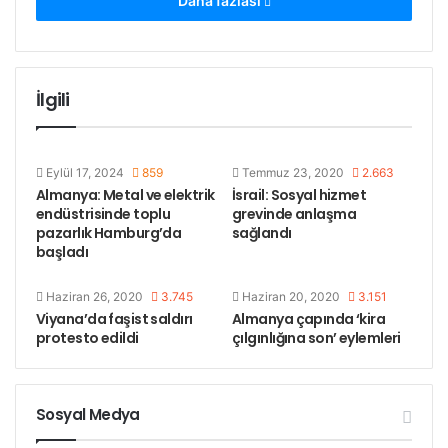
Daha fazlası
İran’ın İsfahan şehrinde önceki gece başlayan ve
Tahran ile Elburz eyaletlerine yayılan işsizlik ve hayat
İlgili
pahalılığının protesto edildiği gösteriler bazı
noktalarda eylemcilerle polis arasında çatışmalar
çıkmış, protesto gösterileri kısa sürede İran’ın diğer
Eylül 17, 2024
859
Temmuz 23, 2020
2.663
şehirlerine de sıçramıştı.
Almanya: Metal ve elektrik
İsrail: Sosyal hizmet
endüstrisinde toplu
grevinde anlaşma
Tahran yakınlarındaki Kereç kentinde de rejim karşıtı
pazarlık Hamburg’da
sağlandı
başladı
slogan atan göstericilere saldıran polis ile eylemciler
arasında gerginlik yaşanmıştı.
Haziran 26, 2020
3.745
Haziran 20, 2020
3.151
Viyana’da faşist saldırı
Almanya çapında ‘kira
İran’daki gösteriler, geçtiğimiz yılın sonunda
protesto edildi
çılgınlığına son’ eylemleri
yükselen protesto dalgasının devamı.
İran’ın Meşhed kentinde Aralık ayında başlayan,
Sosyal Medya
ardından İsfahan’ın da aralarında bulunduğu birçok