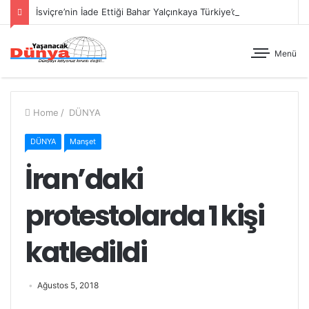
İsviçre’nin İade Ettiği Bahar Yalçınkaya Türkiye’de Tutuklandı
Menü
Home
/
DÜNYA
DÜNYA
Manşet
İran’daki
protestolarda 1 kişi
katledildi
Ağustos 5, 2018