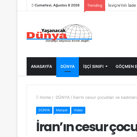
İsviçre’nin İad
Cumartesi, Ağustos 8 2026
Trending
ANASAYFA
DÜNYA
İŞÇİ SINIFI
GÖÇMEN E
Home
/
DÜNYA
/
İran’ın cesur çocukları ve kadınlar
DÜNYA
Manşet
Video
İran’ın cesur çocu