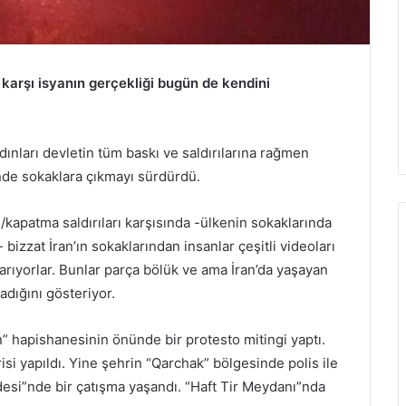
na karşı isyanın gerçekliği bugün de kendini
adınları devletin tüm baskı ve saldırılarına rağmen
nde sokaklara çıkmayı sürdürdü.
kapatma saldırıları karşısında -ülkenin sokaklarında
 bizzat İran’ın sokaklarından insanlar çeşitli videoları
şarıyorlar. Bunlar parça bölük ve ama İran’da yaşayan
adığını gösteriyor.
in” hapishanesinin önünde bir protesto mitingi yaptı.
i yapıldı. Yine şehrin “Qarchak” bölgesinde polis ile
i”nde bir çatışma yaşandı. “Haft Tir Meydanı”nda