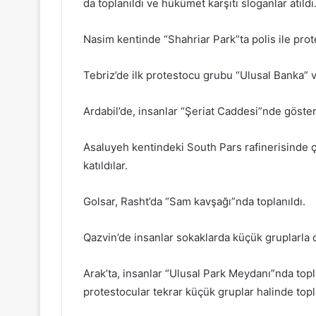
da toplanıldı ve hükümet karşıtı sloganlar atıldı
Nasim kentinde “Shahriar Park”ta polis ile prot
Tebriz’de ilk protestocu grubu “Ulusal Banka” v
Ardabil’de, insanlar “Şeriat Caddesi”nde gösteri
Asaluyeh kentindeki South Pars rafinerisinde ça
katıldılar.
Golsar, Rasht’da “Sam kavşağı”nda toplanıldı.
Qazvin’de insanlar sokaklarda küçük gruplarla d
Arak’ta, insanlar “Ulusal Park Meydanı”nda topla
protestocular tekrar küçük gruplar halinde topl