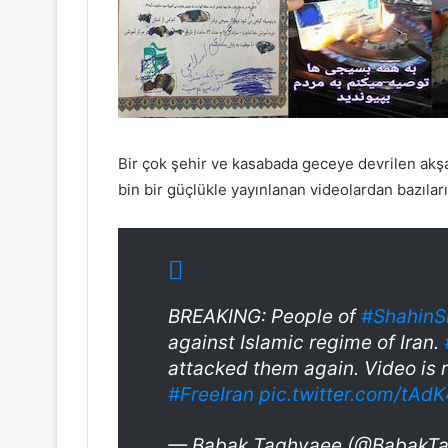
Bir çok şehir ve kasabada geceye devrilen akş
bin bir güçlükle yayınlanan videolardan bazıları
BREAKING: People of
#ShahinS
against Islamic regime of Iran.
attacked them again. Video is 
#FreeIran
pic.twitter.com/tAd
— Babak Taghvaee (@BabakT