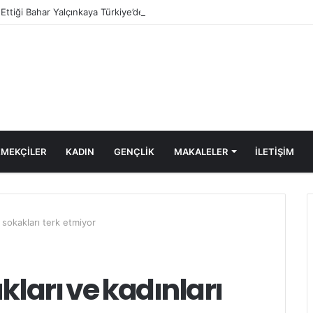
e Ettiği Bahar Yalçınkaya Türkiye’de Tutuklandı
MEKÇİLER
KADIN
GENÇLİK
MAKALELER
ILETIŞIM
ı sokakları terk etmiyor
kları ve kadınları