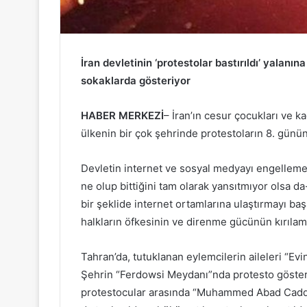
İran devletinin ‘protestolar bastırıldı’ yalanı
sokaklarda gösteriyor
HABER MERKEZİ
– İran’ın cesur çocukları ve k
ülkenin bir çok şehrinde protestoların 8. günü
Devletin internet ve sosyal medyayı engelleme/
ne olup bittiğini tam olarak yansıtmıyor olsa da-
bir şeklide internet ortamlarına ulaştırmayı ba
halkların öfkesinin ve direnme gücünün kırılam
Tahran’da, tutuklanan eylemcilerin aileleri “Ev
Şehrin “Ferdowsi Meydanı”nda protesto gösteris
protestocular arasında “Muhammed Abad Caddes