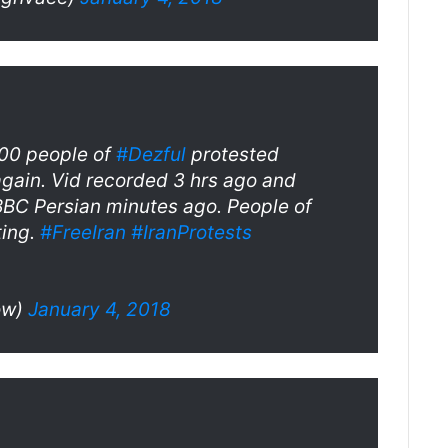
000 people of
#Dezful
protested
again. Vid recorded 3 hrs ago and
r BBC Persian minutes ago. People of
ting.
#FreeIran
#IranProtests
ow)
January 4, 2018