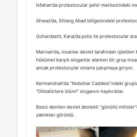
İsfahan’da protestocular şehir merkezindeki mey
Ahwaz’da, Shlang Abad bölgesindeki protestocul
Gohardasht, Karaj’da polis ile protestocular ar
Marivan’da, insanlar devlet tarafından işletile
hükümet karşıtı sloganlar atarken bir grup insan
ancak protestocular onlarla çatışmaya giriyor.
Kermanshah’da “Nobohar Caddesi”ndeki gruplar
“Diktatörlere ölüm!” sloganını haykırdılar.
Besic denilen devlet destekli “gönüllü milisler”
yaktıkları görüldü.