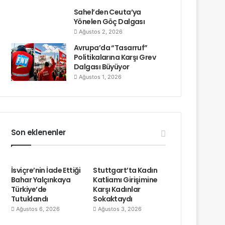
Sahel’den Ceuta’ya
Yönelen Göç Dalgası
Ağustos 2, 2026
Avrupa’da “Tasarruf”
Politikalarına Karşı Grev
Dalgası Büyüyor
Ağustos 1, 2026
Son eklenenler
İsviçre’nin İade Ettiği
Stuttgart’ta Kadın
Bahar Yalçınkaya
Katliamı Girişimine
Türkiye’de
Karşı Kadınlar
Tutuklandı
Sokaktaydı
Ağustos 6, 2026
Ağustos 3, 2026