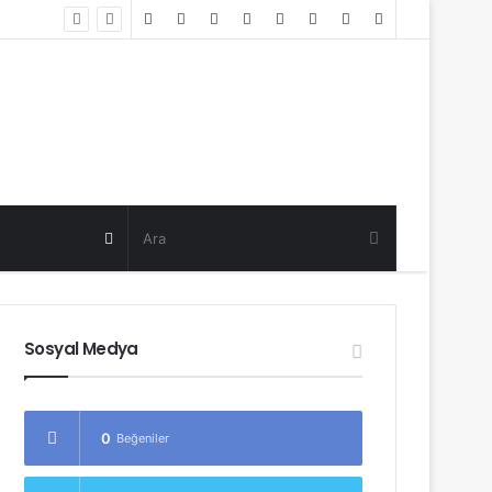
Random
Log
Sidebar
Post
in
Random
Post
Sosyal Medya
0
Beğeniler