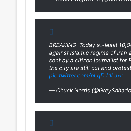
BREAKING: Today at-least 10,
against Islamic regime of Iran 
sent by a citizen journalist fo
the city are still out and protes
pic.twitter.com/nLqDJdLJxr
— Chuck Norris (@GreyShhad