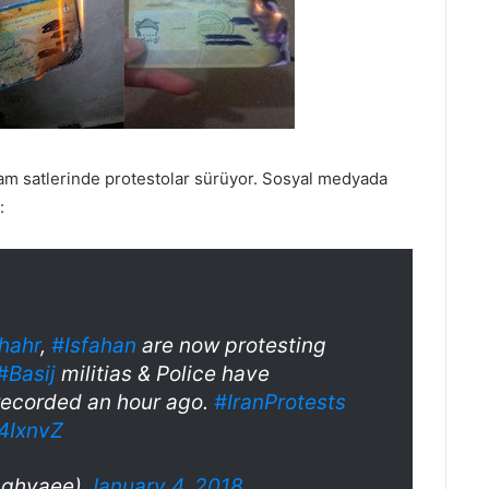
am satlerinde protestolar sürüyor. Sosyal medyada
:
hahr
,
#Isfahan
are now protesting
#Basij
militias & Police have
recorded an hour ago.
#IranProtests
K4IxnvZ
aghvaee)
January 4, 2018