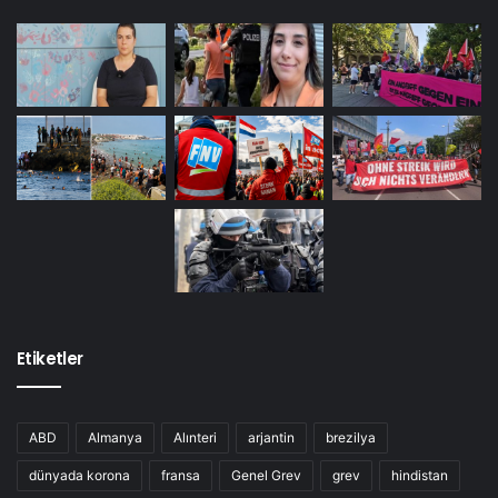
Etiketler
ABD
Almanya
Alınteri
arjantin
brezilya
dünyada korona
fransa
Genel Grev
grev
hindistan