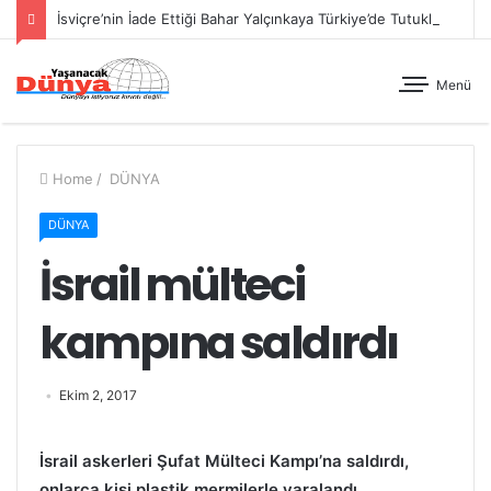
İsviçre’nin İade Ettiği Bahar Yalçınkaya Türkiye’de Tutuklandı
Menü
Home
/
DÜNYA
DÜNYA
İsrail mülteci
kampına saldırdı
Ekim 2, 2017
İsrail askerleri Şufat Mülteci Kampı’na saldırdı,
onlarca kişi plastik mermilerle yaralandı