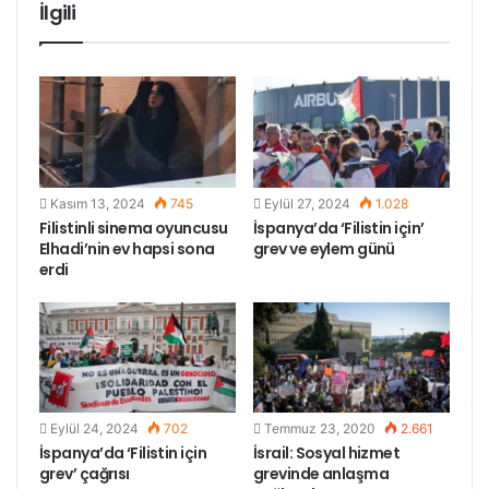
İlgili
yaralandığı, onlarca kişinin de gazdan etkilenerek
boğulma tehlikesi atlattığı belirtildi. Gözüne plastik
mermi isabet eden 11 yaşındaki bir çocuğun da
yaralılar arasında olduğu aktarılan açıklamada,
yaralıların tedavi için bölgedeki hastanelere
nakledildiği kaydedildi.
Kasım 13, 2024
745
Eylül 27, 2024
1.028
Filistinli sinema oyuncusu
İspanya’da ‘Filistin için’
Elhadi’nin ev hapsi sona
grev ve eylem günü
erdi
Etiketler
Filistin
israil
mülteci kampına baskın
Eylül 24, 2024
702
Temmuz 23, 2020
2.661
İspanya’da ‘Filistin için
İsrail: Sosyal hizmet
grev’ çağrısı
grevinde anlaşma