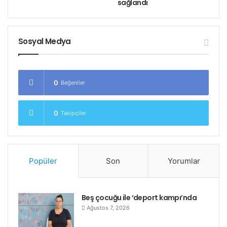
sağlandı
Sosyal Medya
0
Beğeniler
0
Takipçiler
Popüler
Son
Yorumlar
Beş çocuğu ile ‘deport kampı’nda
Ağustos 7, 2026