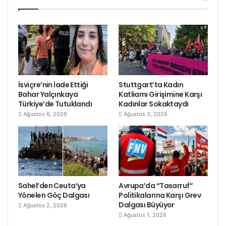
İsviçre’nin İade Ettiği
Stuttgart’ta Kadın
Bahar Yalçınkaya
Katliamı Girişimine Karşı
Türkiye’de Tutuklandı
Kadınlar Sokaktaydı
Ağustos 6, 2026
Ağustos 3, 2026
Sahel’den Ceuta’ya
Avrupa’da “Tasarruf”
Yönelen Göç Dalgası
Politikalarına Karşı Grev
Dalgası Büyüyor
Ağustos 2, 2026
Ağustos 1, 2026